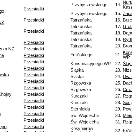
Nurt
Przybyszewskiego
14.
Kasz
Przesiadki
go
Przybyszewskiego
15.
Zapa
Przesiadki
Tatrzańska
16.
Brz
NŻ
Tatrzańska
17.
Grot
Przesiadki
Tatrzańska
18.
Dąb
Tatrzańska
19.
Rydl
Przesiadki
Tatrzańska
20.
Bron
ska NŻ
Przesiadki
Kons
Felińskiego
21.
na
Przesiadki
WP
Przesiadki
Konspiracyjnego WP
22.
Śląs
Przesiadki
Śląska
23.
Niżs
wska
Przesiadki
Śląska
24.
Dw. 
Przesiadki
Rzgowska
25.
Dac
Przesiadki
Rzgowska
26.
Cm.
Chojny
Przesiadki
Kurczaki
27.
Rzg
Przesiadki
Kurczaki
28.
Socj
Przesiadki
Sternfelda
29.
Pow
o
Przesiadki
Św. Wojciecha
30.
Mie
Przesiadki
Św. Wojciecha
31.
Rzg
ego
Przesiadki
Kosynierów
32.
Król