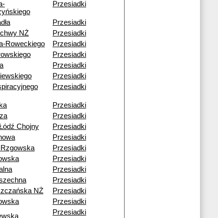
a-
Przesiadki
yńskiego
dła
Przesiadki
echwy NŻ
Przesiadki
a-Roweckiego
Przesiadki
rowskiego
Przesiadki
a
Przesiadki
iewskiego
Przesiadki
piracyjnego
Przesiadki
ka
Przesiadki
za
Przesiadki
Łódź Chojny
Przesiadki
howa
Przesiadki
 Rzgowska
Przesiadki
owska
Przesiadki
alna
Przesiadki
szechna
Przesiadki
szczańska NŻ
Przesiadki
owska
Przesiadki
Przesiadki
ewska