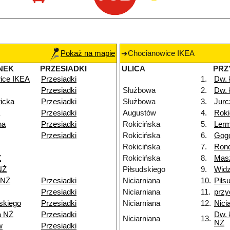
Pokaż na mapie
Chocianowice IKEA
NEK
PRZESIADKI
ULICA
PRZ
ice IKEA
Przesiadki
1.
Dw.
Przesiadki
Służbowa
2.
Dw.
icka
Przesiadki
Służbowa
3.
Jurc
Przesiadki
Augustów
4.
Roki
na
Przesiadki
Rokicińska
5.
Ler
Przesiadki
Rokicińska
6.
Gog
Rokicińska
7.
Rond
Ż
Rokicińska
8.
Mas
NŻ
Piłsudskiego
9.
Widz
 NŻ
Przesiadki
Niciarniana
10.
Piłs
Przesiadki
Niciarniana
11.
przy
skiego
Przesiadki
Niciarniana
12.
Nici
a NŻ
Przesiadki
Dw. 
Niciarniana
13.
NŻ
w
Przesiadki