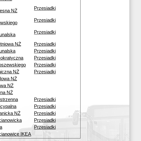
Przesiadki
esna NŻ
Przesiadki
owskiego
Przesiadki
unalska
tniowa NŻ
Przesiadki
unalska
Przesiadki
okratyczna
Przesiadki
oszewskiego
Przesiadki
iczna NŻ
Przesiadki
lowa NŻ
owa NŻ
wna NŻ
strzenna
Przesiadki
cypalna
Przesiadki
anicka NŻ
Przesiadki
ianowicka
Przesiadki
a
Przesiadki
ianowice IKEA