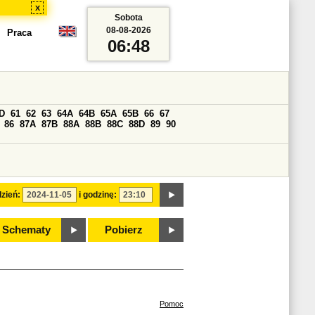
x
Sobota
08-08-2026
Praca
06:48
D
61
62
63
64A
64B
65A
65B
66
67
86
87A
87B
88A
88B
88C
88D
89
90
zień:
i godzinę:
Schematy
Pobierz
Pomoc