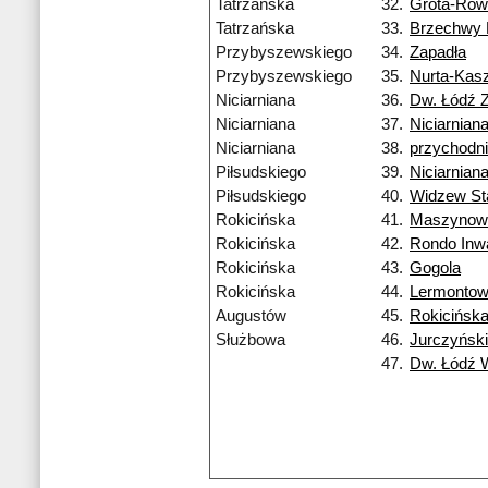
Tatrzańska
32.
Grota-Row
Tatrzańska
33.
Brzechwy
Przybyszewskiego
34.
Zapadła
Przybyszewskiego
35.
Nurta-Kas
Niciarniana
36.
Dw. Łódź 
Niciarniana
37.
Niciarnian
Niciarniana
38.
przychodn
Piłsudskiego
39.
Niciarnian
Piłsudskiego
40.
Widzew St
Rokicińska
41.
Maszynow
Rokicińska
42.
Rondo Inw
Rokicińska
43.
Gogola
Rokicińska
44.
Lermonto
Augustów
45.
Rokicińsk
Służbowa
46.
Jurczyńsk
47.
Dw. Łódź 