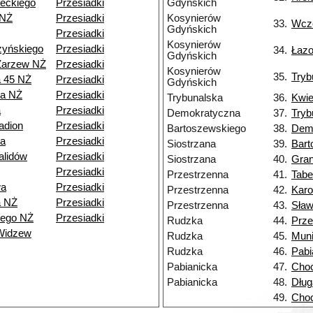
eckiego
Przesiadki
Gdyńskich
 NŻ
Przesiadki
Kosynierów
33.
Wcz
Gdyńskich
Przesiadki
Kosynierów
zyńskiego
Przesiadki
34.
Łaz
Gdyńskich
Zarzew NŻ
Przesiadki
Kosynierów
35.
Tryb
a 45 NŻ
Przesiadki
Gdyńskich
ia NŻ
Przesiadki
Trybunalska
36.
Kwie
a
Przesiadki
Demokratyczna
37.
Tryb
adion
Przesiadki
Bartoszewskiego
38.
Dem
a
Przesiadki
Siostrzana
39.
Bart
alidów
Przesiadki
Siostrzana
40.
Gran
Przesiadki
Przestrzenna
41.
Tabe
wa
Przesiadki
Przestrzenna
42.
Kar
a NŻ
Przesiadki
Przestrzenna
43.
Sła
iego NŻ
Przesiadki
Rudzka
44.
Prze
Widzew
Rudzka
45.
Muni
Rudzka
46.
Pabi
Pabianicka
47.
Choc
Pabianicka
48.
Dług
49.
Choc