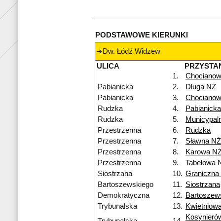
PODSTAWOWE KIERUNKI
Dw. Łódź Widzew
ULICA
PRZYSTA
1.
Chocianow
Pabianicka
2.
Długa NŻ
Pabianicka
3.
Chocianow
Rudzka
4.
Pabianicka
Rudzka
5.
Municypal
Przestrzenna
6.
Rudzka
Przestrzenna
7.
Sławna NŻ
Przestrzenna
8.
Karowa N
Przestrzenna
9.
Tabelowa 
Siostrzana
10.
Graniczna
Bartoszewskiego
11.
Siostrzana
Demokratyczna
12.
Bartoszew
Trybunalska
13.
Kwietniow
Kosynieró