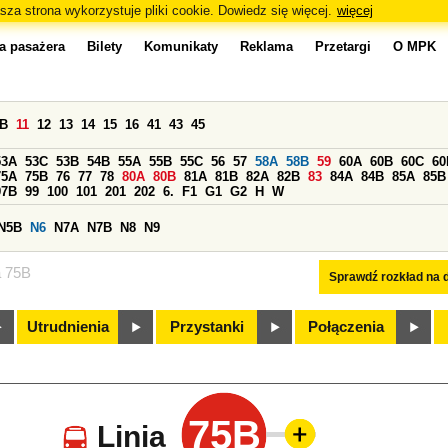
sza strona wykorzystuje pliki cookie. Dowiedz się więcej.
więcej
a pasażera
Bilety
Komunikaty
Reklama
Przetargi
O MPK
0B
11
12
13
14
15
16
41
43
45
53A
53C
53B
54B
55A
55B
55C
56
57
58A
58B
59
60A
60B
60C
60
75A
75B
76
77
78
80A
80B
81A
81B
82A
82B
83
84A
84B
85A
85B
97B
99
100
101
201
202
6.
F1
G1
G2
H
W
N5B
N6
N7A
N7B
N8
N9
a 75B
Sprawdź rozkład na d
Utrudnienia
Przystanki
Połączenia
75B
Linia