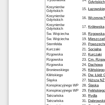
Trybunalska
14.
Gdyńskich
Kosynierów
15.
Łazowskie
Gdyńskich
Kosynierów
16.
Wczesna 
Gdyńskich
Kosynierów
17.
Królewska
Gdyńskich
Św. Wojciecha
18.
Rzgowska
Św. Wojciecha
19.
Mieszczań
Sternfelda
20.
Powszech
Kurczaki
21.
Socjalna
Rzgowska
22.
Kurczaki
Rzgowska
23.
Cm. Rzgo
Rzgowska
24.
Dachowa
Broniewskiego
25.
Kilińskiego
Kilińskiego
26.
Dw. Łódź 
Śląska
27.
Niższa NŻ
Konspiracyjnego WP
28.
Śląska
Konspiracyjnego WP
29.
Felińskieg
Tatrzańska
30.
Rydla
Tatrzańska
31.
Dąbrowski