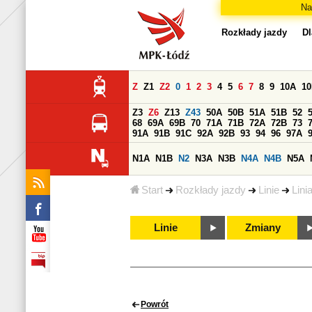
Na
Rozkłady jazdy
Dl
Z
Z1
Z2
0
1
2
3
4
5
6
7
8
9
10A
1
Z3
Z6
Z13
Z43
50A
50B
51A
51B
52
68
69A
69B
70
71A
71B
72A
72B
73
91A
91B
91C
92A
92B
93
94
96
97A
N1A
N1B
N2
N3A
N3B
N4A
N4B
N5A
Start
Rozkłady jazdy
Linie
Lini
Linie
Zmiany
Powrót