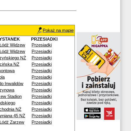
Pokaż na mapie
YSTANEK
PRZESIADKI
 Łódź Widzew
Przesiadki
 Łódź Widzew
Przesiadki
zyńskiego NŻ
Przesiadki
cińska NŻ
Przesiadki
montowa
Przesiadki
ola
Przesiadki
o Inwalidów
Przesiadki
zynowa
Przesiadki
ew Stadion
Przesiadki
udskiego
Przesiadki
chodnia NŻ
Przesiadki
arniana 45 NŻ
Przesiadki
Łódź Zarzew
Przesiadki