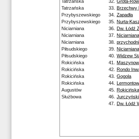
Tatrzańska
32.
Grota-Row
Tatrzańska
33.
Brzechwy
Przybyszewskiego
34.
Zapadła
Przybyszewskiego
35.
Nurta-Kas
Niciarniana
36.
Dw. Łódź 
Niciarniana
37.
Niciarnian
Niciarniana
38.
przychodn
Piłsudskiego
39.
Niciarnian
Piłsudskiego
40.
Widzew St
Rokicińska
41.
Maszynow
Rokicińska
42.
Rondo Inw
Rokicińska
43.
Gogola
Rokicińska
44.
Lermonto
Augustów
45.
Rokicińsk
Służbowa
46.
Jurczyńsk
47.
Dw. Łódź 