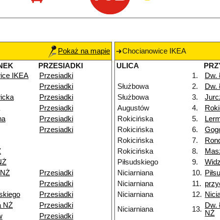
Pokaż na mapie
Chocianowice IKEA
NEK
PRZESIADKI
ULICA
PRZ
ice IKEA
Przesiadki
1.
Dw.
Przesiadki
Służbowa
2.
Dw.
icka
Przesiadki
Służbowa
3.
Jurc
Przesiadki
Augustów
4.
Roki
na
Przesiadki
Rokicińska
5.
Ler
Przesiadki
Rokicińska
6.
Gog
Rokicińska
7.
Rond
Ż
Rokicińska
8.
Mas
NŻ
Piłsudskiego
9.
Widz
 NŻ
Przesiadki
Niciarniana
10.
Piłs
Przesiadki
Niciarniana
11.
przy
skiego
Przesiadki
Niciarniana
12.
Nici
a NŻ
Przesiadki
Dw. 
Niciarniana
13.
NŻ
w
Przesiadki