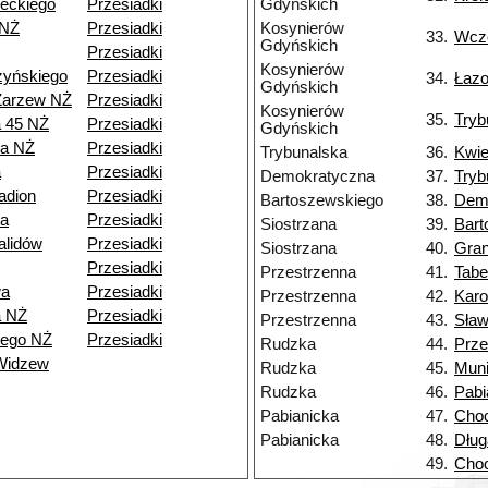
eckiego
Przesiadki
Gdyńskich
 NŻ
Przesiadki
Kosynierów
33.
Wcz
Gdyńskich
Przesiadki
Kosynierów
zyńskiego
Przesiadki
34.
Łaz
Gdyńskich
Zarzew NŻ
Przesiadki
Kosynierów
35.
Tryb
a 45 NŻ
Przesiadki
Gdyńskich
ia NŻ
Przesiadki
Trybunalska
36.
Kwie
a
Przesiadki
Demokratyczna
37.
Tryb
adion
Przesiadki
Bartoszewskiego
38.
Dem
a
Przesiadki
Siostrzana
39.
Bart
alidów
Przesiadki
Siostrzana
40.
Gran
Przesiadki
Przestrzenna
41.
Tabe
wa
Przesiadki
Przestrzenna
42.
Kar
a NŻ
Przesiadki
Przestrzenna
43.
Sła
iego NŻ
Przesiadki
Rudzka
44.
Prze
Widzew
Rudzka
45.
Muni
Rudzka
46.
Pabi
Pabianicka
47.
Choc
Pabianicka
48.
Dług
49.
Choc