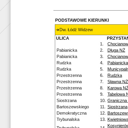
PODSTAWOWE KIERUNKI
Dw. Łódź Widzew
ULICA
PRZYSTA
1.
Chocianow
Pabianicka
2.
Długa NŻ
Pabianicka
3.
Chocianow
Rudzka
4.
Pabianicka
Rudzka
5.
Municypal
Przestrzenna
6.
Rudzka
Przestrzenna
7.
Sławna NŻ
Przestrzenna
8.
Karowa N
Przestrzenna
9.
Tabelowa 
Siostrzana
10.
Graniczna
Bartoszewskiego
11.
Siostrzana
Demokratyczna
12.
Bartoszew
Trybunalska
13.
Kwietniow
Kosynieró