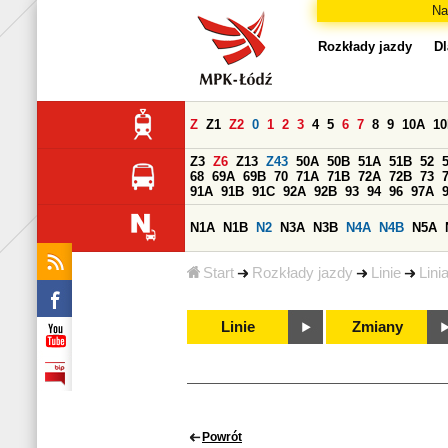
Na
Rozkłady jazdy
Dl
Z
Z1
Z2
0
1
2
3
4
5
6
7
8
9
10A
1
Z3
Z6
Z13
Z43
50A
50B
51A
51B
52
68
69A
69B
70
71A
71B
72A
72B
73
91A
91B
91C
92A
92B
93
94
96
97A
N1A
N1B
N2
N3A
N3B
N4A
N4B
N5A
Start
Rozkłady jazdy
Linie
Lini
Linie
Zmiany
Powrót