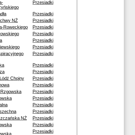
a-
Przesiadki
yńskiego
dła
Przesiadki
echwy NŻ
Przesiadki
a-Roweckiego
Przesiadki
rowskiego
Przesiadki
a
Przesiadki
iewskiego
Przesiadki
piracyjnego
Przesiadki
ka
Przesiadki
za
Przesiadki
Łódź Chojny
Przesiadki
howa
Przesiadki
 Rzgowska
Przesiadki
owska
Przesiadki
alna
Przesiadki
szechna
Przesiadki
szczańska NŻ
Przesiadki
owska
Przesiadki
Przesiadki
ewska