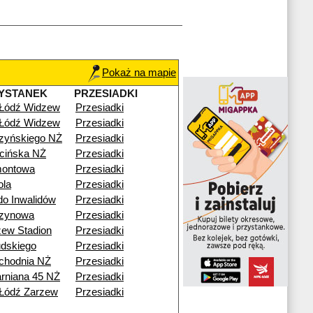
Pokaż na mapie
YSTANEK
PRZESIADKI
 Łódź Widzew
Przesiadki
 Łódź Widzew
Przesiadki
zyńskiego NŻ
Przesiadki
cińska NŻ
Przesiadki
montowa
Przesiadki
ola
Przesiadki
o Inwalidów
Przesiadki
zynowa
Przesiadki
ew Stadion
Przesiadki
udskiego
Przesiadki
chodnia NŻ
Przesiadki
arniana 45 NŻ
Przesiadki
Łódź Zarzew
Przesiadki