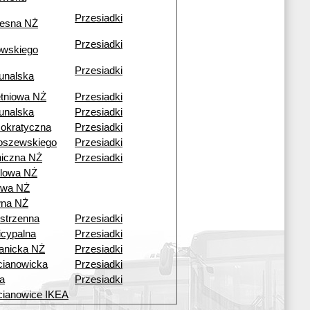
Przesiadki
esna NŻ
Przesiadki
owskiego
Przesiadki
unalska
tniowa NŻ
Przesiadki
unalska
Przesiadki
okratyczna
Przesiadki
oszewskiego
Przesiadki
iczna NŻ
Przesiadki
lowa NŻ
owa NŻ
wna NŻ
strzenna
Przesiadki
cypalna
Przesiadki
anicka NŻ
Przesiadki
ianowicka
Przesiadki
a
Przesiadki
ianowice IKEA