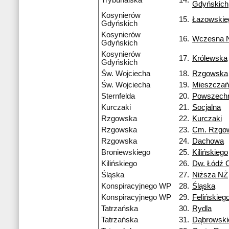
Trybunalska
14.
Gdyńskich
Kosynierów
15.
Łazowskie
Gdyńskich
Kosynierów
16.
Wczesna 
Gdyńskich
Kosynierów
17.
Królewska
Gdyńskich
Św. Wojciecha
18.
Rzgowska
Św. Wojciecha
19.
Mieszczań
Sternfelda
20.
Powszech
Kurczaki
21.
Socjalna
Rzgowska
22.
Kurczaki
Rzgowska
23.
Cm. Rzgo
Rzgowska
24.
Dachowa
Broniewskiego
25.
Kilińskiego
Kilińskiego
26.
Dw. Łódź 
Śląska
27.
Niższa NŻ
Konspiracyjnego WP
28.
Śląska
Konspiracyjnego WP
29.
Felińskieg
Tatrzańska
30.
Rydla
Tatrzańska
31.
Dąbrowski