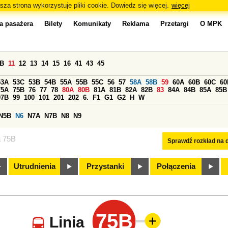
sza strona wykorzystuje pliki cookie. Dowiedz się więcej.
więcej
a pasażera
Bilety
Komunikaty
Reklama
Przetargi
O MPK
0B
11
12
13
14
15
16
41
43
45
53A
53C
53B
54B
55A
55B
55C
56
57
58A
58B
59
60A
60B
60C
60
75A
75B
76
77
78
80A
80B
81A
81B
82A
82B
83
84A
84B
85A
85B
97B
99
100
101
201
202
6.
F1
G1
G2
H
W
N5B
N6
N7A
N7B
N8
N9
a 75B
Sprawdź rozkład na d
Utrudnienia
Przystanki
Połączenia
75B
Linia