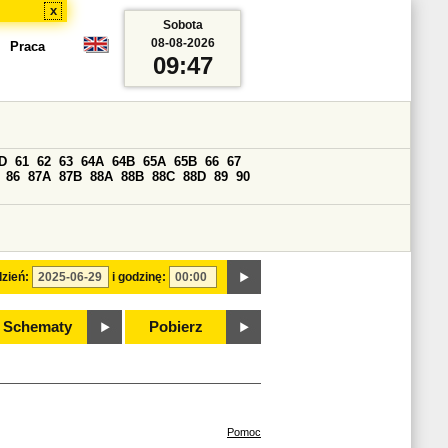
x
Sobota
08-08-2026
Praca
09:47
D
61
62
63
64A
64B
65A
65B
66
67
86
87A
87B
88A
88B
88C
88D
89
90
zień:
i godzinę:
Schematy
Pobierz
Pomoc