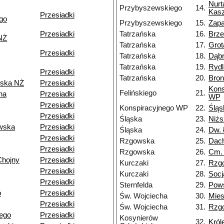
Nurt
Przybyszewskiego
14.
Kasz
Przesiadki
go
Przybyszewskiego
15.
Zapa
Przesiadki
Tatrzańska
16.
Brz
NŻ
Tatrzańska
17.
Grot
Przesiadki
Tatrzańska
18.
Dąb
Tatrzańska
19.
Rydl
Przesiadki
Tatrzańska
20.
Bron
ska NŻ
Przesiadki
Kons
Felińskiego
21.
na
Przesiadki
WP
Przesiadki
Konspiracyjnego WP
22.
Śląs
Przesiadki
Śląska
23.
Niżs
wska
Przesiadki
Śląska
24.
Dw. 
Przesiadki
Rzgowska
25.
Dac
Przesiadki
Rzgowska
26.
Cm.
Chojny
Przesiadki
Kurczaki
27.
Rzg
Przesiadki
Kurczaki
28.
Socj
Przesiadki
Sternfelda
29.
Pow
o
Przesiadki
Św. Wojciecha
30.
Mie
Przesiadki
Św. Wojciecha
31.
Rzg
ego
Przesiadki
Kosynierów
32.
Król