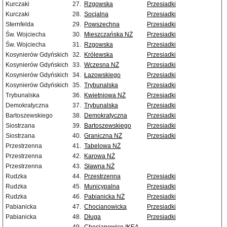
Kurczaki
27.
Rzgowska
Przesiadki
Kurczaki
28.
Socjalna
Przesiadki
Sternfelda
29.
Powszechna
Przesiadki
Św. Wojciecha
30.
Mieszczańska NŻ
Przesiadki
Św. Wojciecha
31.
Rzgowska
Przesiadki
Kosynierów Gdyńskich
32.
Królewska
Przesiadki
Kosynierów Gdyńskich
33.
Wczesna NŻ
Przesiadki
Kosynierów Gdyńskich
34.
Łazowskiego
Przesiadki
Kosynierów Gdyńskich
35.
Trybunalska
Przesiadki
Trybunalska
36.
Kwietniowa NŻ
Przesiadki
Demokratyczna
37.
Trybunalska
Przesiadki
Bartoszewskiego
38.
Demokratyczna
Przesiadki
Siostrzana
39.
Bartoszewskiego
Przesiadki
Siostrzana
40.
Graniczna NŻ
Przesiadki
Przestrzenna
41.
Tabelowa NŻ
Przestrzenna
42.
Karowa NŻ
Przestrzenna
43.
Sławna NŻ
Rudzka
44.
Przestrzenna
Przesiadki
Rudzka
45.
Municypalna
Przesiadki
Rudzka
46.
Pabianicka NŻ
Przesiadki
Pabianicka
47.
Chocianowicka
Przesiadki
Pabianicka
48.
Długa
Przesiadki