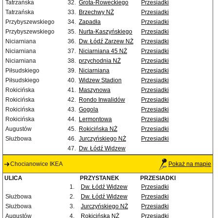
Tatrzańska
32.
Grota-Roweckiego
Przesiadki
Tatrzańska
33.
Brzechwy NŻ
Przesiadki
Przybyszewskiego
34.
Zapadła
Przesiadki
Przybyszewskiego
35.
Nurta-Kaszyńskiego
Przesiadki
Niciarniana
36.
Dw. Łódź Zarzew NŻ
Przesiadki
Niciarniana
37.
Niciarniana 45 NŻ
Przesiadki
Niciarniana
38.
przychodnia NŻ
Przesiadki
Piłsudskiego
39.
Niciarniana
Przesiadki
Piłsudskiego
40.
Widzew Stadion
Przesiadki
Rokicińska
41.
Maszynowa
Przesiadki
Rokicińska
42.
Rondo Inwalidów
Przesiadki
Rokicińska
43.
Gogola
Przesiadki
Rokicińska
44.
Lermontowa
Przesiadki
Augustów
45.
Rokicińska NŻ
Przesiadki
Służbowa
46.
Jurczyńskiego NŻ
Przesiadki
47.
Dw. Łódź Widzew
Chocianowice IKEA
Pokaż na mapie
ULICA
PRZYSTANEK
PRZESIADKI
1.
Dw. Łódź Widzew
Przesiadki
Służbowa
2.
Dw. Łódź Widzew
Przesiadki
Służbowa
3.
Jurczyńskiego NŻ
Przesiadki
Augustów
4.
Rokicińska NŻ
Przesiadki