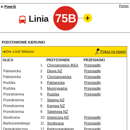
Pomoc
Powrót
75B
Linia
PODSTAWOWE KIERUNKI
Dw. Łódź Widzew
Pokaż na mapie
ULICA
PRZYSTANEK
PRZESIADKI
1.
Chocianowice IKEA
Przesiadki
Pabianicka
2.
Długa NŻ
Przesiadki
Pabianicka
3.
Chocianowicka
Przesiadki
Rudzka
4.
Pabianicka
Przesiadki
Rudzka
5.
Municypalna
Przesiadki
Przestrzenna
6.
Rudzka
Przesiadki
Przestrzenna
7.
Sławna NŻ
Przestrzenna
8.
Karowa NŻ
Przestrzenna
9.
Tabelowa NŻ
Siostrzana
10.
Graniczna NŻ
Przesiadki
Bartoszewskiego
11.
Siostrzana
Przesiadki
Demokratyczna
12.
Bartoszewskiego
Przesiadki