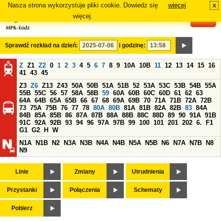
Nasza strona wykorzystuje pliki cookie. Dowiedz się
więcej
x
#
więcej.
Sprawdź rozkład na dzień:
i godzinę:
Z
Z1
Z2
0
1
2
3
4
5
6
7
8
9
10A
10B
11
12
13
14
15
16
41
43
45
Z3
Z6
Z13
Z43
50A
50B
51A
51B
52
53A
53C
53B
54B
55A
55B
55C
56
57
58A
58B
59
60A
60B
60C
60D
61
62
63
64A
64B
65A
65B
66
67
68
69A
69B
70
71A
71B
72A
72B
73
75A
75B
76
77
78
80A
80B
81A
81B
82A
82B
83
84A
84B
85A
85B
86
87A
87B
88A
88B
88C
88D
89
90
91A
91B
91C
92A
92B
93
94
96
97A
97B
99
100
101
201
202
6.
F1
G1
G2
H
W
N1A
N1B
N2
N3A
N3B
N4A
N4B
N5A
N5B
N6
N7A
N7B
N8
N9
Linie
Zmiany
Utrudnienia
Przystanki
Połączenia
Schematy
Pobierz