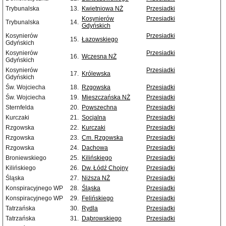
Trybunalska
13.
Kwietniowa NŻ
Przesiadki
Kosynierów
Przesiadki
Trybunalska
14.
Gdyńskich
Kosynierów
Przesiadki
15.
Łazowskiego
Gdyńskich
Kosynierów
Przesiadki
16.
Wczesna NŻ
Gdyńskich
Kosynierów
Przesiadki
17.
Królewska
Gdyńskich
Św. Wojciecha
18.
Rzgowska
Przesiadki
Św. Wojciecha
19.
Mieszczańska NŻ
Przesiadki
Sternfelda
20.
Powszechna
Przesiadki
Kurczaki
21.
Socjalna
Przesiadki
Rzgowska
22.
Kurczaki
Przesiadki
Rzgowska
23.
Cm. Rzgowska
Przesiadki
Rzgowska
24.
Dachowa
Przesiadki
Broniewskiego
25.
Kilińskiego
Przesiadki
Kilińskiego
26.
Dw. Łódź Chojny
Przesiadki
Śląska
27.
Niższa NŻ
Przesiadki
Konspiracyjnego WP
28.
Śląska
Przesiadki
Konspiracyjnego WP
29.
Felińskiego
Przesiadki
Tatrzańska
30.
Rydla
Przesiadki
Tatrzańska
31.
Dąbrowskiego
Przesiadki