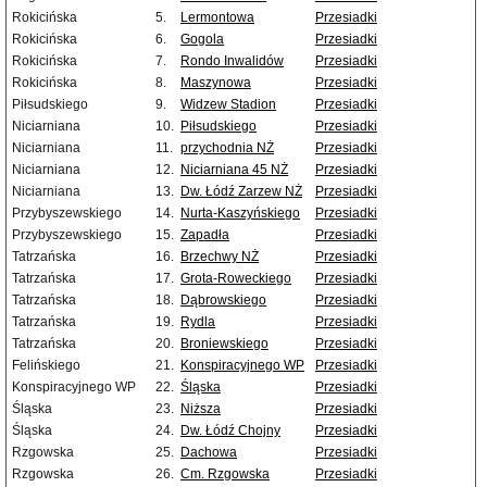
Rokicińska
5.
Lermontowa
Przesiadki
Rokicińska
6.
Gogola
Przesiadki
Rokicińska
7.
Rondo Inwalidów
Przesiadki
Rokicińska
8.
Maszynowa
Przesiadki
Piłsudskiego
9.
Widzew Stadion
Przesiadki
Niciarniana
10.
Piłsudskiego
Przesiadki
Niciarniana
11.
przychodnia NŻ
Przesiadki
Niciarniana
12.
Niciarniana 45 NŻ
Przesiadki
Niciarniana
13.
Dw. Łódź Zarzew NŻ
Przesiadki
Przybyszewskiego
14.
Nurta-Kaszyńskiego
Przesiadki
Przybyszewskiego
15.
Zapadła
Przesiadki
Tatrzańska
16.
Brzechwy NŻ
Przesiadki
Tatrzańska
17.
Grota-Roweckiego
Przesiadki
Tatrzańska
18.
Dąbrowskiego
Przesiadki
Tatrzańska
19.
Rydla
Przesiadki
Tatrzańska
20.
Broniewskiego
Przesiadki
Felińskiego
21.
Konspiracyjnego WP
Przesiadki
Konspiracyjnego WP
22.
Śląska
Przesiadki
Śląska
23.
Niższa
Przesiadki
Śląska
24.
Dw. Łódź Chojny
Przesiadki
Rzgowska
25.
Dachowa
Przesiadki
Rzgowska
26.
Cm. Rzgowska
Przesiadki