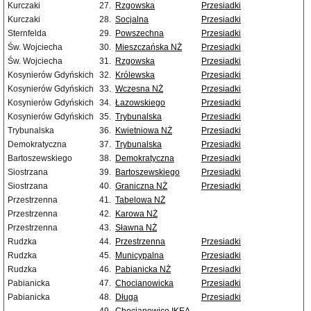
Kurczaki
27.
Rzgowska
Przesiadki
Kurczaki
28.
Socjalna
Przesiadki
Sternfelda
29.
Powszechna
Przesiadki
Św. Wojciecha
30.
Mieszczańska NŻ
Przesiadki
Św. Wojciecha
31.
Rzgowska
Przesiadki
Kosynierów Gdyńskich
32.
Królewska
Przesiadki
Kosynierów Gdyńskich
33.
Wczesna NŻ
Przesiadki
Kosynierów Gdyńskich
34.
Łazowskiego
Przesiadki
Kosynierów Gdyńskich
35.
Trybunalska
Przesiadki
Trybunalska
36.
Kwietniowa NŻ
Przesiadki
Demokratyczna
37.
Trybunalska
Przesiadki
Bartoszewskiego
38.
Demokratyczna
Przesiadki
Siostrzana
39.
Bartoszewskiego
Przesiadki
Siostrzana
40.
Graniczna NŻ
Przesiadki
Przestrzenna
41.
Tabelowa NŻ
Przestrzenna
42.
Karowa NŻ
Przestrzenna
43.
Sławna NŻ
Rudzka
44.
Przestrzenna
Przesiadki
Rudzka
45.
Municypalna
Przesiadki
Rudzka
46.
Pabianicka NŻ
Przesiadki
Pabianicka
47.
Chocianowicka
Przesiadki
Pabianicka
48.
Długa
Przesiadki