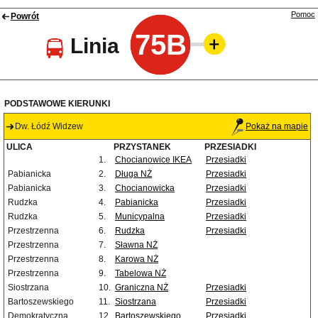
Pomoc
Powrót
75B
Linia
PODSTAWOWE KIERUNKI
Dw. Łódź Widzew
Pokaż na mapie
ULICA
PRZYSTANEK
PRZESIADKI
1.
Chocianowice IKEA
Przesiadki
Pabianicka
2.
Długa NŻ
Przesiadki
Pabianicka
3.
Chocianowicka
Przesiadki
Rudzka
4.
Pabianicka
Przesiadki
Rudzka
5.
Municypalna
Przesiadki
Przestrzenna
6.
Rudzka
Przesiadki
Przestrzenna
7.
Sławna NŻ
Przestrzenna
8.
Karowa NŻ
Przestrzenna
9.
Tabelowa NŻ
Siostrzana
10.
Graniczna NŻ
Przesiadki
Bartoszewskiego
11.
Siostrzana
Przesiadki
Demokratyczna
12.
Bartoszewskiego
Przesiadki