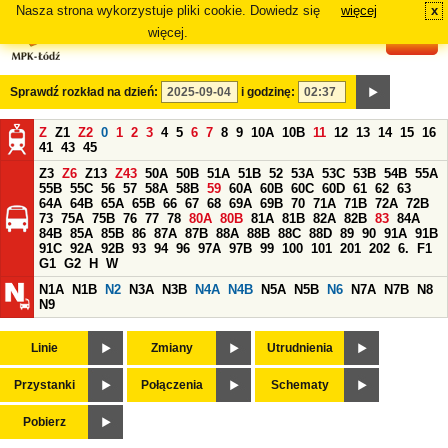
Nasza strona wykorzystuje pliki cookie. Dowiedz się
więcej
x
#
więcej.
Sprawdź rozkład na dzień:
i godzinę:
Z
Z1
Z2
0
1
2
3
4
5
6
7
8
9
10A
10B
11
12
13
14
15
16
41
43
45
Z3
Z6
Z13
Z43
50A
50B
51A
51B
52
53A
53C
53B
54B
55A
55B
55C
56
57
58A
58B
59
60A
60B
60C
60D
61
62
63
64A
64B
65A
65B
66
67
68
69A
69B
70
71A
71B
72A
72B
73
75A
75B
76
77
78
80A
80B
81A
81B
82A
82B
83
84A
84B
85A
85B
86
87A
87B
88A
88B
88C
88D
89
90
91A
91B
91C
92A
92B
93
94
96
97A
97B
99
100
101
201
202
6.
F1
G1
G2
H
W
N1A
N1B
N2
N3A
N3B
N4A
N4B
N5A
N5B
N6
N7A
N7B
N8
N9
Linie
Zmiany
Utrudnienia
Przystanki
Połączenia
Schematy
Pobierz