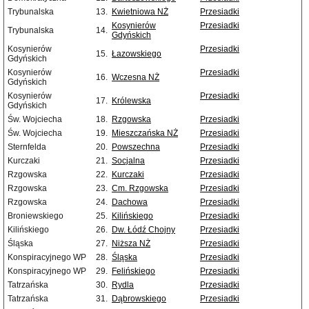
Trybunalska
13.
Kwietniowa NŻ
Przesiadki
Kosynierów
Przesiadki
Trybunalska
14.
Gdyńskich
Kosynierów
Przesiadki
15.
Łazowskiego
Gdyńskich
Kosynierów
Przesiadki
16.
Wczesna NŻ
Gdyńskich
Kosynierów
Przesiadki
17.
Królewska
Gdyńskich
Św. Wojciecha
18.
Rzgowska
Przesiadki
Św. Wojciecha
19.
Mieszczańska NŻ
Przesiadki
Sternfelda
20.
Powszechna
Przesiadki
Kurczaki
21.
Socjalna
Przesiadki
Rzgowska
22.
Kurczaki
Przesiadki
Rzgowska
23.
Cm. Rzgowska
Przesiadki
Rzgowska
24.
Dachowa
Przesiadki
Broniewskiego
25.
Kilińskiego
Przesiadki
Kilińskiego
26.
Dw. Łódź Chojny
Przesiadki
Śląska
27.
Niższa NŻ
Przesiadki
Konspiracyjnego WP
28.
Śląska
Przesiadki
Konspiracyjnego WP
29.
Felińskiego
Przesiadki
Tatrzańska
30.
Rydla
Przesiadki
Tatrzańska
31.
Dąbrowskiego
Przesiadki