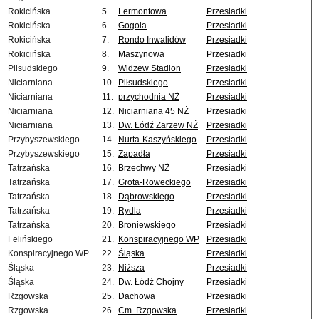
Rokicińska
5.
Lermontowa
Przesiadki
Rokicińska
6.
Gogola
Przesiadki
Rokicińska
7.
Rondo Inwalidów
Przesiadki
Rokicińska
8.
Maszynowa
Przesiadki
Piłsudskiego
9.
Widzew Stadion
Przesiadki
Niciarniana
10.
Piłsudskiego
Przesiadki
Niciarniana
11.
przychodnia NŻ
Przesiadki
Niciarniana
12.
Niciarniana 45 NŻ
Przesiadki
Niciarniana
13.
Dw. Łódź Zarzew NŻ
Przesiadki
Przybyszewskiego
14.
Nurta-Kaszyńskiego
Przesiadki
Przybyszewskiego
15.
Zapadła
Przesiadki
Tatrzańska
16.
Brzechwy NŻ
Przesiadki
Tatrzańska
17.
Grota-Roweckiego
Przesiadki
Tatrzańska
18.
Dąbrowskiego
Przesiadki
Tatrzańska
19.
Rydla
Przesiadki
Tatrzańska
20.
Broniewskiego
Przesiadki
Felińskiego
21.
Konspiracyjnego WP
Przesiadki
Konspiracyjnego WP
22.
Śląska
Przesiadki
Śląska
23.
Niższa
Przesiadki
Śląska
24.
Dw. Łódź Chojny
Przesiadki
Rzgowska
25.
Dachowa
Przesiadki
Rzgowska
26.
Cm. Rzgowska
Przesiadki