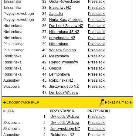
Tatrzańska
32.
Grota-Roweckiego
Przesiadki
Tatrzańska
33.
Brzechwy NŻ
Przesiadki
Przybyszewskiego
34.
Zapadła
Przesiadki
Przybyszewskiego
35.
Nurta-Kaszyńskiego
Przesiadki
Niciarniana
36.
Dw. Łódź Zarzew NŻ
Przesiadki
Niciarniana
37.
Niciarniana 45 NŻ
Przesiadki
Niciarniana
38.
przychodnia NŻ
Przesiadki
Piłsudskiego
39.
Niciarniana
Przesiadki
Piłsudskiego
40.
Widzew Stadion
Przesiadki
Rokicińska
41.
Maszynowa
Przesiadki
Rokicińska
42.
Rondo Inwalidów
Przesiadki
Rokicińska
43.
Gogola
Przesiadki
Rokicińska
44.
Lermontowa
Przesiadki
Augustów
45.
Rokicińska NŻ
Przesiadki
Służbowa
46.
Jurczyńskiego NŻ
Przesiadki
47.
Dw. Łódź Widzew
Chocianowice IKEA
Pokaż na mapie
ULICA
PRZYSTANEK
PRZESIADKI
1.
Dw. Łódź Widzew
Przesiadki
Służbowa
2.
Dw. Łódź Widzew
Przesiadki
Służbowa
3.
Jurczyńskiego NŻ
Przesiadki
Augustów
4.
Rokicińska NŻ
Przesiadki