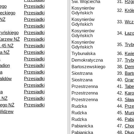
Św. Wojciecha
31.
Rzg
ego
Przesiadki
Kosynierów
32.
Król
eckiego
Przesiadki
Gdyńskich
 NŻ
Przesiadki
Kosynierów
33.
Wcz
Gdyńskich
Przesiadki
Kosynierów
zyńskiego
Przesiadki
34.
Łaz
Gdyńskich
Zarzew NŻ
Przesiadki
Kosynierów
35.
Tryb
a 45 NŻ
Przesiadki
Gdyńskich
ia NŻ
Przesiadki
Trybunalska
36.
Kwie
a
Przesiadki
Demokratyczna
37.
Tryb
adion
Przesiadki
Bartoszewskiego
38.
Dem
a
Przesiadki
Siostrzana
39.
Bart
alidów
Przesiadki
Siostrzana
40.
Gran
Przesiadki
Przestrzenna
41.
Tabe
wa
Przesiadki
Przestrzenna
42.
Kar
a NŻ
Przesiadki
Przestrzenna
43.
Sła
iego NŻ
Przesiadki
Rudzka
44.
Prze
Widzew
Rudzka
45.
Muni
Rudzka
46.
Pabi
Pabianicka
47.
Choc
Pabianicka
48.
Dług