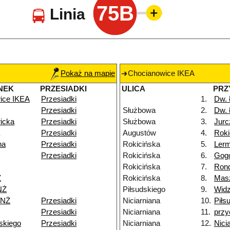
75B
Linia
Pokaż na mapie
Chocianowice IKEA
NEK
PRZESIADKI
ULICA
PRZ
ice IKEA
Przesiadki
1.
Dw.
Przesiadki
Służbowa
2.
Dw.
icka
Przesiadki
Służbowa
3.
Jurc
Przesiadki
Augustów
4.
Roki
na
Przesiadki
Rokicińska
5.
Ler
Przesiadki
Rokicińska
6.
Gog
Rokicińska
7.
Rond
Ż
Rokicińska
8.
Mas
NŻ
Piłsudskiego
9.
Widz
 NŻ
Przesiadki
Niciarniana
10.
Piłs
Przesiadki
Niciarniana
11.
przy
skiego
Przesiadki
Niciarniana
12.
Nici