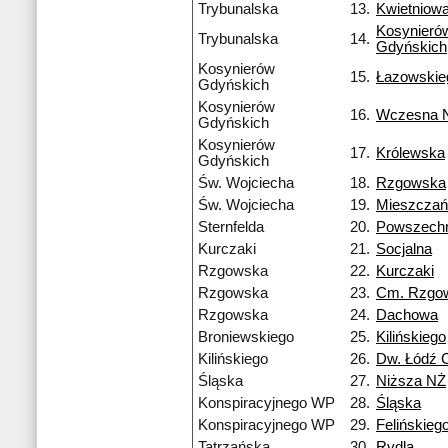
Trybunalska
13.
Kwietniow
Kosynieró
Trybunalska
14.
Gdyńskich
Kosynierów
15.
Łazowskie
Gdyńskich
Kosynierów
16.
Wczesna 
Gdyńskich
Kosynierów
17.
Królewska
Gdyńskich
Św. Wojciecha
18.
Rzgowska
Św. Wojciecha
19.
Mieszczań
Sternfelda
20.
Powszech
Kurczaki
21.
Socjalna
Rzgowska
22.
Kurczaki
Rzgowska
23.
Cm. Rzgo
Rzgowska
24.
Dachowa
Broniewskiego
25.
Kilińskiego
Kilińskiego
26.
Dw. Łódź 
Śląska
27.
Niższa NŻ
Konspiracyjnego WP
28.
Śląska
Konspiracyjnego WP
29.
Felińskieg
Tatrzańska
30.
Rydla