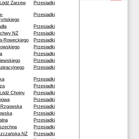
Łódź Zarzew
Przesiadki
a-
Przesiadki
yńskiego
dła
Przesiadki
echwy NŻ
Przesiadki
a-Roweckiego
Przesiadki
rowskiego
Przesiadki
a
Przesiadki
iewskiego
Przesiadki
piracyjnego
Przesiadki
ka
Przesiadki
za
Przesiadki
Łódź Chojny
Przesiadki
howa
Przesiadki
 Rzgowska
Przesiadki
owska
Przesiadki
alna
Przesiadki
szechna
Przesiadki
szczańska NŻ
Przesiadki