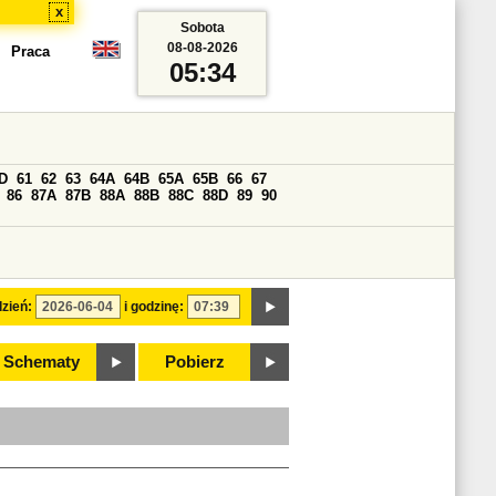
x
Sobota
08-08-2026
Praca
05:34
D
61
62
63
64A
64B
65A
65B
66
67
86
87A
87B
88A
88B
88C
88D
89
90
zień:
i godzinę:
Schematy
Pobierz