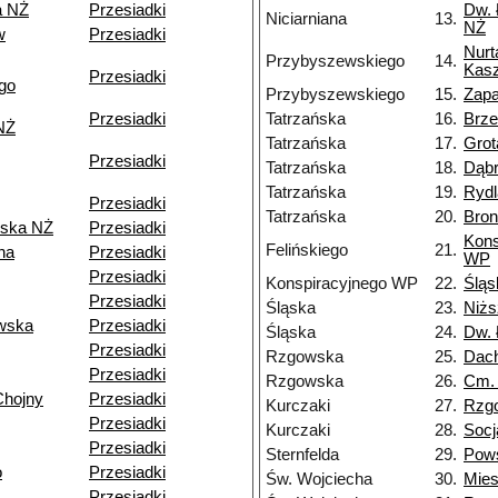
a NŻ
Przesiadki
Dw. 
Niciarniana
13.
NŻ
w
Przesiadki
Nurt
Przybyszewskiego
14.
Kasz
Przesiadki
go
Przybyszewskiego
15.
Zapa
Przesiadki
Tatrzańska
16.
Brz
NŻ
Tatrzańska
17.
Grot
Przesiadki
Tatrzańska
18.
Dąb
Tatrzańska
19.
Rydl
Przesiadki
Tatrzańska
20.
Bron
ska NŻ
Przesiadki
Kons
Felińskiego
21.
na
Przesiadki
WP
Przesiadki
Konspiracyjnego WP
22.
Śląs
Przesiadki
Śląska
23.
Niżs
wska
Przesiadki
Śląska
24.
Dw. 
Przesiadki
Rzgowska
25.
Dac
Przesiadki
Rzgowska
26.
Cm.
Chojny
Przesiadki
Kurczaki
27.
Rzg
Przesiadki
Kurczaki
28.
Socj
Przesiadki
Sternfelda
29.
Pow
o
Przesiadki
Św. Wojciecha
30.
Mie
Przesiadki