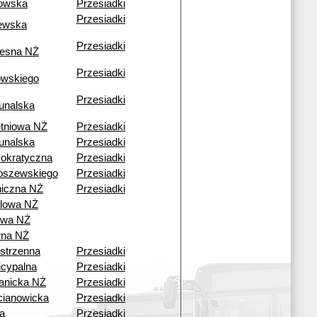
owska
Przesiadki
Przesiadki
ewska
Przesiadki
esna NŻ
Przesiadki
owskiego
Przesiadki
unalska
tniowa NŻ
Przesiadki
unalska
Przesiadki
okratyczna
Przesiadki
oszewskiego
Przesiadki
iczna NŻ
Przesiadki
lowa NŻ
owa NŻ
wna NŻ
strzenna
Przesiadki
cypalna
Przesiadki
anicka NŻ
Przesiadki
ianowicka
Przesiadki
a
Przesiadki