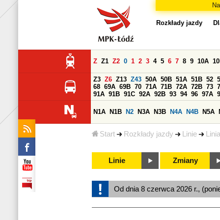
Na
Rozkłady jazdy
Dl
Z
Z1
Z2
0
1
2
3
4
5
6
7
8
9
10A
1
Z3
Z6
Z13
Z43
50A
50B
51A
51B
52
68
69A
69B
70
71A
71B
72A
72B
73
91A
91B
91C
92A
92B
93
94
96
97A
N1A
N1B
N2
N3A
N3B
N4A
N4B
N5A
Start
Rozkłady jazdy
Linie
Lini
Linie
Zmiany
Od dnia 8 czerwca 2026 r., (poni