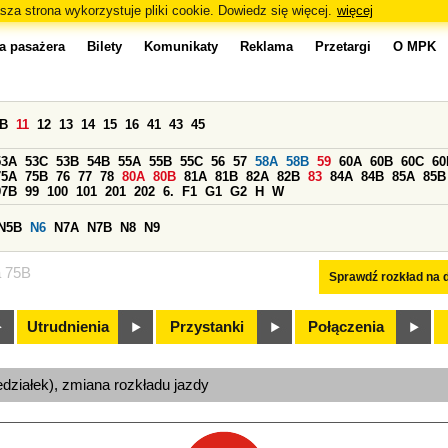
sza strona wykorzystuje pliki cookie. Dowiedz się więcej.
więcej
a pasażera
Bilety
Komunikaty
Reklama
Przetargi
O MPK
0B
11
12
13
14
15
16
41
43
45
53A
53C
53B
54B
55A
55B
55C
56
57
58A
58B
59
60A
60B
60C
60
75A
75B
76
77
78
80A
80B
81A
81B
82A
82B
83
84A
84B
85A
85B
97B
99
100
101
201
202
6.
F1
G1
G2
H
W
N5B
N6
N7A
N7B
N8
N9
a 75B
Sprawdź rozkład na d
Utrudnienia
Przystanki
Połączenia
edziałek), zmiana rozkładu jazdy