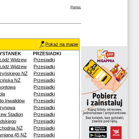
Pomoc
Pokaż na mapie
YSTANEK
PRZESIADKI
 Łódź Widzew
Przesiadki
 Łódź Widzew
Przesiadki
zyńskiego NŻ
Przesiadki
cińska NŻ
Przesiadki
montowa
Przesiadki
ola
Przesiadki
o Inwalidów
Przesiadki
zynowa
Przesiadki
ew Stadion
Przesiadki
udskiego
Przesiadki
chodnia NŻ
Przesiadki
arniana 45 NŻ
Przesiadki