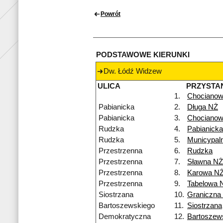
Powrót
PODSTAWOWE KIERUNKI
Dw. Łódź Widzew
ULICA
PRZYSTA
1.
Chocianow
Pabianicka
2.
Długa NŻ
Pabianicka
3.
Chocianow
Rudzka
4.
Pabianicka
Rudzka
5.
Municypal
Przestrzenna
6.
Rudzka
Przestrzenna
7.
Sławna NŻ
Przestrzenna
8.
Karowa N
Przestrzenna
9.
Tabelowa 
Siostrzana
10.
Graniczna
Bartoszewskiego
11.
Siostrzana
Demokratyczna
12.
Bartoszew