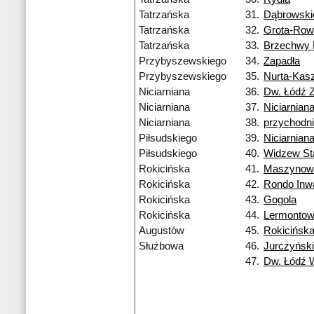
Tatrzańska
31.
Dąbrowski
Tatrzańska
32.
Grota-Row
Tatrzańska
33.
Brzechwy
Przybyszewskiego
34.
Zapadła
Przybyszewskiego
35.
Nurta-Kas
Niciarniana
36.
Dw. Łódź 
Niciarniana
37.
Niciarnian
Niciarniana
38.
przychodn
Piłsudskiego
39.
Niciarnian
Piłsudskiego
40.
Widzew St
Rokicińska
41.
Maszynow
Rokicińska
42.
Rondo Inw
Rokicińska
43.
Gogola
Rokicińska
44.
Lermonto
Augustów
45.
Rokicińsk
Służbowa
46.
Jurczyńsk
47.
Dw. Łódź 