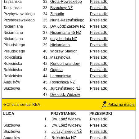
Tatrzańska
32.
Grota-Roweckiego
Przesiadki
Tatrzańska
33.
Brzechwy NŻ
Przesiadki
Przybyszewskiego
34.
Zapadła
Przesiadki
Przybyszewskiego
35.
Nurta-Kaszyńskiego
Przesiadki
Niciarniana
36.
Dw. Łódź Zarzew NŻ
Przesiadki
Niciarniana
37.
Niciarniana 45 NŻ
Przesiadki
Niciarniana
38.
przychodnia NŻ
Przesiadki
Piłsudskiego
39.
Niciarniana
Przesiadki
Piłsudskiego
40.
Widzew Stadion
Przesiadki
Rokicińska
41.
Maszynowa
Przesiadki
Rokicińska
42.
Rondo Inwalidów
Przesiadki
Rokicińska
43.
Gogola
Przesiadki
Rokicińska
44.
Lermontowa
Przesiadki
Augustów
45.
Rokicińska NŻ
Przesiadki
Służbowa
46.
Jurczyńskiego NŻ
Przesiadki
47.
Dw. Łódź Widzew
Chocianowice IKEA
Pokaż na mapie
ULICA
PRZYSTANEK
PRZESIADKI
1.
Dw. Łódź Widzew
Przesiadki
Służbowa
2.
Dw. Łódź Widzew
Przesiadki
Służbowa
3.
Jurczyńskiego NŻ
Przesiadki
Augustów
4.
Rokicińska NŻ
Przesiadki