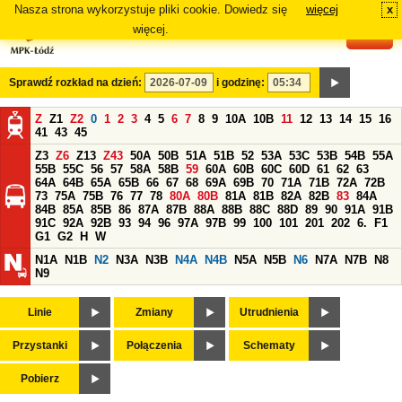
Nasza strona wykorzystuje pliki cookie. Dowiedz się
więcej
x
#
więcej.
Sprawdź rozkład na dzień:
i godzinę:
Z
Z1
Z2
0
1
2
3
4
5
6
7
8
9
10A
10B
11
12
13
14
15
16
41
43
45
Z3
Z6
Z13
Z43
50A
50B
51A
51B
52
53A
53C
53B
54B
55A
55B
55C
56
57
58A
58B
59
60A
60B
60C
60D
61
62
63
64A
64B
65A
65B
66
67
68
69A
69B
70
71A
71B
72A
72B
73
75A
75B
76
77
78
80A
80B
81A
81B
82A
82B
83
84A
84B
85A
85B
86
87A
87B
88A
88B
88C
88D
89
90
91A
91B
91C
92A
92B
93
94
96
97A
97B
99
100
101
201
202
6.
F1
G1
G2
H
W
N1A
N1B
N2
N3A
N3B
N4A
N4B
N5A
N5B
N6
N7A
N7B
N8
N9
Linie
Zmiany
Utrudnienia
Przystanki
Połączenia
Schematy
Pobierz