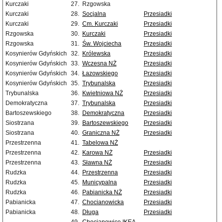
Kurczaki
27.
Rzgowska
Kurczaki
28.
Socjalna
Przesiadki
Kurczaki
29.
Cm. Kurczaki
Przesiadki
Rzgowska
30.
Kurczaki
Przesiadki
Rzgowska
31.
Św. Wojciecha
Przesiadki
Kosynierów Gdyńskich
32.
Królewska
Przesiadki
Kosynierów Gdyńskich
33.
Wczesna NŻ
Przesiadki
Kosynierów Gdyńskich
34.
Łazowskiego
Przesiadki
Kosynierów Gdyńskich
35.
Trybunalska
Przesiadki
Trybunalska
36.
Kwietniowa NŻ
Przesiadki
Demokratyczna
37.
Trybunalska
Przesiadki
Bartoszewskiego
38.
Demokratyczna
Przesiadki
Siostrzana
39.
Bartoszewskiego
Przesiadki
Siostrzana
40.
Graniczna NŻ
Przesiadki
Przestrzenna
41.
Tabelowa NŻ
Przestrzenna
42.
Karowa NŻ
Przesiadki
Przestrzenna
43.
Sławna NŻ
Przesiadki
Rudzka
44.
Przestrzenna
Przesiadki
Rudzka
45.
Municypalna
Przesiadki
Rudzka
46.
Pabianicka NŻ
Przesiadki
Pabianicka
47.
Chocianowicka
Przesiadki
Pabianicka
48.
Długa
Przesiadki