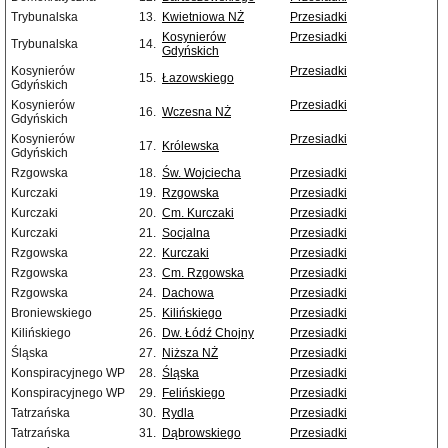
Trybunalska
13.
Kwietniowa NŻ
Przesiadki
Kosynierów
Przesiadki
Trybunalska
14.
Gdyńskich
Kosynierów
Przesiadki
15.
Łazowskiego
Gdyńskich
Kosynierów
Przesiadki
16.
Wczesna NŻ
Gdyńskich
Kosynierów
Przesiadki
17.
Królewska
Gdyńskich
Rzgowska
18.
Św. Wojciecha
Przesiadki
Kurczaki
19.
Rzgowska
Przesiadki
Kurczaki
20.
Cm. Kurczaki
Przesiadki
Kurczaki
21.
Socjalna
Przesiadki
Rzgowska
22.
Kurczaki
Przesiadki
Rzgowska
23.
Cm. Rzgowska
Przesiadki
Rzgowska
24.
Dachowa
Przesiadki
Broniewskiego
25.
Kilińskiego
Przesiadki
Kilińskiego
26.
Dw. Łódź Chojny
Przesiadki
Śląska
27.
Niższa NŻ
Przesiadki
Konspiracyjnego WP
28.
Śląska
Przesiadki
Konspiracyjnego WP
29.
Felińskiego
Przesiadki
Tatrzańska
30.
Rydla
Przesiadki
Tatrzańska
31.
Dąbrowskiego
Przesiadki