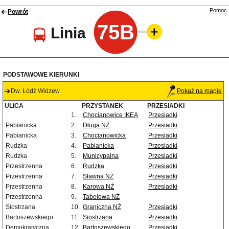
Pomoc
Powrót
75B
Linia
PODSTAWOWE KIERUNKI
Dw. Łódź Widzew
Pokaż na mapie
ULICA
PRZYSTANEK
PRZESIADKI
1.
Chocianowice IKEA
Przesiadki
Pabianicka
2.
Długa NŻ
Przesiadki
Pabianicka
3.
Chocianowicka
Przesiadki
Rudzka
4.
Pabianicka
Przesiadki
Rudzka
5.
Municypalna
Przesiadki
Przestrzenna
6.
Rudzka
Przesiadki
Przestrzenna
7.
Sławna NŻ
Przesiadki
Przestrzenna
8.
Karowa NŻ
Przesiadki
Przestrzenna
9.
Tabelowa NŻ
Siostrzana
10.
Graniczna NŻ
Przesiadki
Bartoszewskiego
11.
Siostrzana
Przesiadki
Demokratyczna
12.
Bartoszewskiego
Przesiadki