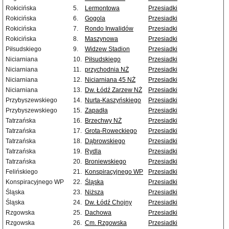
Rokicińska
5.
Lermontowa
Przesiadki
Rokicińska
6.
Gogola
Przesiadki
Rokicińska
7.
Rondo Inwalidów
Przesiadki
Rokicińska
8.
Maszynowa
Przesiadki
Piłsudskiego
9.
Widzew Stadion
Przesiadki
Niciarniana
10.
Piłsudskiego
Przesiadki
Niciarniana
11.
przychodnia NŻ
Przesiadki
Niciarniana
12.
Niciarniana 45 NŻ
Przesiadki
Niciarniana
13.
Dw. Łódź Zarzew NŻ
Przesiadki
Przybyszewskiego
14.
Nurta-Kaszyńskiego
Przesiadki
Przybyszewskiego
15.
Zapadła
Przesiadki
Tatrzańska
16.
Brzechwy NŻ
Przesiadki
Tatrzańska
17.
Grota-Roweckiego
Przesiadki
Tatrzańska
18.
Dąbrowskiego
Przesiadki
Tatrzańska
19.
Rydla
Przesiadki
Tatrzańska
20.
Broniewskiego
Przesiadki
Felińskiego
21.
Konspiracyjnego WP
Przesiadki
Konspiracyjnego WP
22.
Śląska
Przesiadki
Śląska
23.
Niższa
Przesiadki
Śląska
24.
Dw. Łódź Chojny
Przesiadki
Rzgowska
25.
Dachowa
Przesiadki
Rzgowska
26.
Cm. Rzgowska
Przesiadki