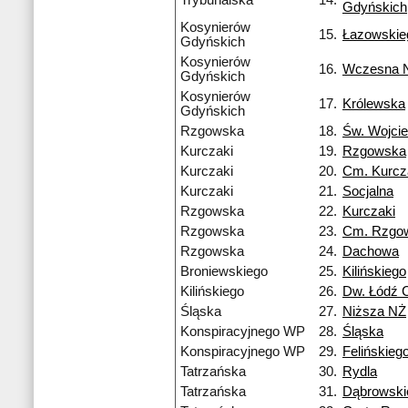
Trybunalska
14.
Gdyńskich
Kosynierów
15.
Łazowskie
Gdyńskich
Kosynierów
16.
Wczesna 
Gdyńskich
Kosynierów
17.
Królewska
Gdyńskich
Rzgowska
18.
Św. Wojci
Kurczaki
19.
Rzgowska
Kurczaki
20.
Cm. Kurcz
Kurczaki
21.
Socjalna
Rzgowska
22.
Kurczaki
Rzgowska
23.
Cm. Rzgo
Rzgowska
24.
Dachowa
Broniewskiego
25.
Kilińskiego
Kilińskiego
26.
Dw. Łódź 
Śląska
27.
Niższa NŻ
Konspiracyjnego WP
28.
Śląska
Konspiracyjnego WP
29.
Felińskieg
Tatrzańska
30.
Rydla
Tatrzańska
31.
Dąbrowski