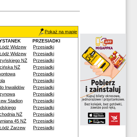
Pokaż na mapie
YSTANEK
PRZESIADKI
 Łódź Widzew
Przesiadki
 Łódź Widzew
Przesiadki
zyńskiego NŻ
Przesiadki
cińska NŻ
Przesiadki
montowa
Przesiadki
ola
Przesiadki
o Inwalidów
Przesiadki
zynowa
Przesiadki
ew Stadion
Przesiadki
udskiego
Przesiadki
chodnia NŻ
Przesiadki
arniana 45 NŻ
Przesiadki
Łódź Zarzew
Przesiadki