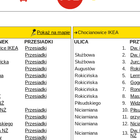
Pokaż na mapie
Chocianowice IKEA
NEK
PRZESIADKI
ULICA
PRZ
ice IKEA
Przesiadki
1.
Dw.
Przesiadki
Służbowa
2.
Dw.
icka
Przesiadki
Służbowa
3.
Jurc
Przesiadki
Augustów
4.
Roki
na
Przesiadki
Rokicińska
5.
Ler
Przesiadki
Rokicińska
6.
Gog
Przesiadki
Rokicińska
7.
Rond
Ż
Przesiadki
Rokicińska
8.
Mas
NŻ
Piłsudskiego
9.
Widz
 NŻ
Przesiadki
Niciarniana
10.
Piłs
Przesiadki
Niciarniana
11.
przy
skiego
Przesiadki
Niciarniana
12.
Nici
a NŻ
Przesiadki
Dw. 
Niciarniana
13.
NŻ
w
Przesiadki