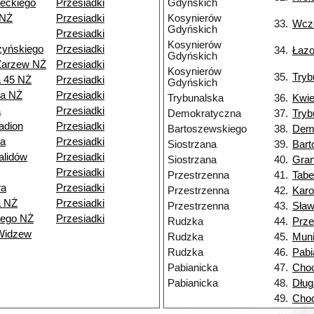
eckiego
Przesiadki
Gdyńskich
 NŻ
Przesiadki
Kosynierów
33.
Wcz
Gdyńskich
Przesiadki
Kosynierów
zyńskiego
Przesiadki
34.
Łaz
Gdyńskich
Zarzew NŻ
Przesiadki
Kosynierów
35.
Tryb
a 45 NŻ
Przesiadki
Gdyńskich
ia NŻ
Przesiadki
Trybunalska
36.
Kwie
a
Przesiadki
Demokratyczna
37.
Tryb
adion
Przesiadki
Bartoszewskiego
38.
Dem
a
Przesiadki
Siostrzana
39.
Bart
alidów
Przesiadki
Siostrzana
40.
Gran
Przesiadki
Przestrzenna
41.
Tabe
wa
Przesiadki
Przestrzenna
42.
Kar
a NŻ
Przesiadki
Przestrzenna
43.
Sła
iego NŻ
Przesiadki
Rudzka
44.
Prze
Widzew
Rudzka
45.
Muni
Rudzka
46.
Pabi
Pabianicka
47.
Choc
Pabianicka
48.
Dług
49.
Choc