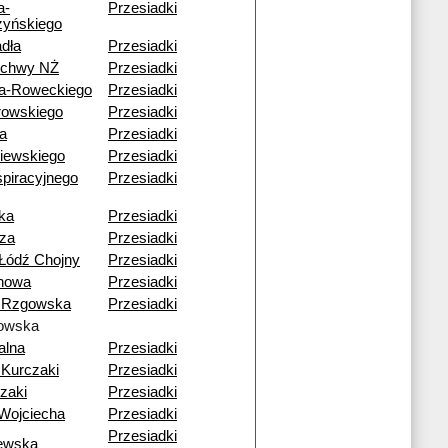
a-
Przesiadki
yńskiego
dła
Przesiadki
echwy NŻ
Przesiadki
a-Roweckiego
Przesiadki
rowskiego
Przesiadki
a
Przesiadki
iewskiego
Przesiadki
piracyjnego
Przesiadki
ka
Przesiadki
za
Przesiadki
Łódź Chojny
Przesiadki
howa
Przesiadki
 Rzgowska
Przesiadki
owska
alna
Przesiadki
Kurczaki
Przesiadki
zaki
Przesiadki
Wojciecha
Przesiadki
Przesiadki
ewska