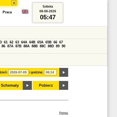
x
Sobota
08-08-2026
Praca
05:47
D
61
62
63
64A
64B
65A
65B
66
67
86
87A
87B
88A
88B
88C
88D
89
90
zień:
i godzinę:
Schematy
Pobierz
Pomoc