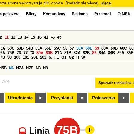
sza strona wykorzystuje pliki cookie. Dowiedz się więcej.
więcej
a pasażera
Bilety
Komunikaty
Reklama
Przetargi
O MPK
0B
11
12
13
14
15
16
41
43
45
53A
53C
53B
54B
55A
55B
55C
56
57
58A
58B
59
60A
60B
60C
60
75A
75B
76
77
78
80A
80B
81A
81B
82A
82B
83
84A
84B
85A
85B
97B
99
100
101
201
202
6.
F1
G1
G2
H
W
N5B
N6
N7A
N7B
N8
N9
a 75B
Sprawdź rozkład na d
Utrudnienia
Przystanki
Połączenia
75B
Linia