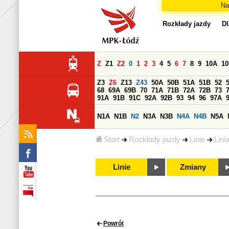
Na
Rozkłady jazdy
Dl
Z
Z1
Z2
0
1
2
3
4
5
6
7
8
9
10A
1
Z3
Z6
Z13
Z43
50A
50B
51A
51B
52
68
69A
69B
70
71A
71B
72A
72B
73
91A
91B
91C
92A
92B
93
94
96
97A
N1A
N1B
N2
N3A
N3B
N4A
N4B
N5A
Start
Rozkłady jazdy
Linie
Lini
Linie
Zmiany
Powrót