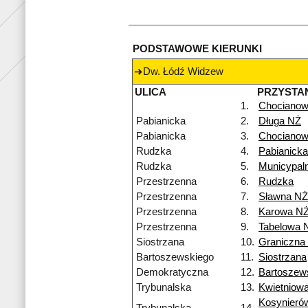
PODSTAWOWE KIERUNKI
Dw. Łódź Widzew
ULICA
PRZYSTA
1.
Chocianow
Pabianicka
2.
Długa NŻ
Pabianicka
3.
Chocianow
Rudzka
4.
Pabianicka
Rudzka
5.
Municypal
Przestrzenna
6.
Rudzka
Przestrzenna
7.
Sławna NŻ
Przestrzenna
8.
Karowa N
Przestrzenna
9.
Tabelowa 
Siostrzana
10.
Graniczna
Bartoszewskiego
11.
Siostrzana
Demokratyczna
12.
Bartoszew
Trybunalska
13.
Kwietniow
Kosynieró