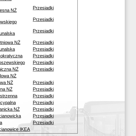
Przesiadki
esna NŻ
Przesiadki
owskiego
Przesiadki
unalska
tniowa NŻ
Przesiadki
unalska
Przesiadki
okratyczna
Przesiadki
oszewskiego
Przesiadki
iczna NŻ
Przesiadki
lowa NŻ
owa NŻ
Przesiadki
wna NŻ
Przesiadki
strzenna
Przesiadki
cypalna
Przesiadki
anicka NŻ
Przesiadki
ianowicka
Przesiadki
a
Przesiadki
ianowice IKEA