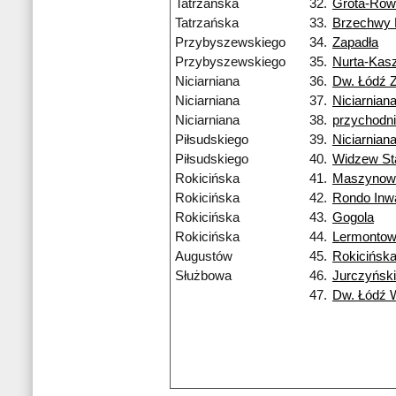
Tatrzańska
32.
Grota-Row
Tatrzańska
33.
Brzechwy
Przybyszewskiego
34.
Zapadła
Przybyszewskiego
35.
Nurta-Kas
Niciarniana
36.
Dw. Łódź 
Niciarniana
37.
Niciarnian
Niciarniana
38.
przychodn
Piłsudskiego
39.
Niciarnian
Piłsudskiego
40.
Widzew St
Rokicińska
41.
Maszynow
Rokicińska
42.
Rondo Inw
Rokicińska
43.
Gogola
Rokicińska
44.
Lermonto
Augustów
45.
Rokicińsk
Służbowa
46.
Jurczyńsk
47.
Dw. Łódź 