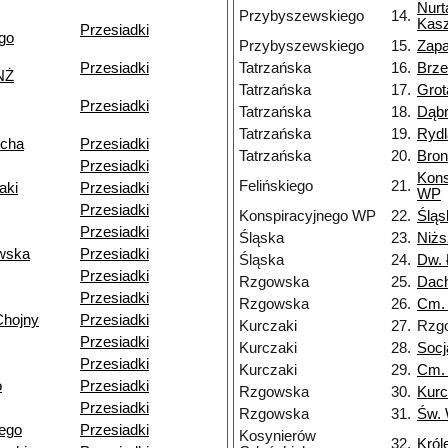
Nurt
Przybyszewskiego
14.
Kasz
Przesiadki
go
Przybyszewskiego
15.
Zapa
Przesiadki
Tatrzańska
16.
Brz
NŻ
Tatrzańska
17.
Grot
Przesiadki
Tatrzańska
18.
Dąb
Tatrzańska
19.
Rydl
echa
Przesiadki
Tatrzańska
20.
Bron
Przesiadki
Kons
Felińskiego
21.
aki
Przesiadki
WP
Przesiadki
Konspiracyjnego WP
22.
Śląs
Przesiadki
Śląska
23.
Niżs
wska
Przesiadki
Śląska
24.
Dw. 
Przesiadki
Rzgowska
25.
Dac
Przesiadki
Rzgowska
26.
Cm.
Chojny
Przesiadki
Kurczaki
27.
Rzg
Przesiadki
Kurczaki
28.
Socj
Przesiadki
Kurczaki
29.
Cm. 
o
Przesiadki
Rzgowska
30.
Kurc
Przesiadki
Rzgowska
31.
Św. 
ego
Przesiadki
Kosynierów
32.
Król