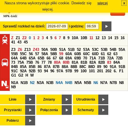
Nasza strona wykorzystuje pliki cookie. Dowiedz się
więcej
x
#
więcej.
Sprawdź rozkład na dzień:
i godzinę:
Z
Z1
Z2
0
1
2
3
4
5
6
7
8
9
10A
10B
11
12
13
14
15
16
41
43
45
Z3
Z6
Z13
Z43
50A
50B
51A
51B
52
53A
53C
53B
54B
55A
55B
55C
56
57
58A
58B
59
60A
60B
60C
60D
61
62
63
64A
64B
65A
65B
66
67
68
69A
69B
70
71A
71B
72A
72B
73
75A
75B
76
77
78
80A
80B
81A
81B
82A
82B
83
84A
84B
85A
85B
86
87A
87B
88A
88B
88C
88D
89
90
91A
91B
91C
92A
92B
93
94
96
97A
97B
99
100
101
201
202
6.
F1
G1
G2
H
W
N1A
N1B
N2
N3A
N3B
N4A
N4B
N5A
N5B
N6
N7A
N7B
N8
N9
Linie
Zmiany
Utrudnienia
Przystanki
Połączenia
Schematy
Pobierz