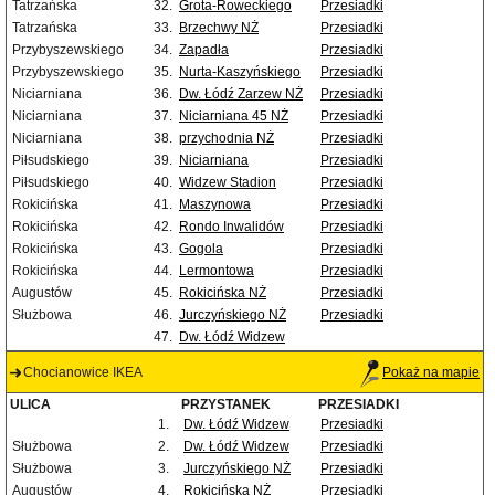
Tatrzańska
32.
Grota-Roweckiego
Przesiadki
Tatrzańska
33.
Brzechwy NŻ
Przesiadki
Przybyszewskiego
34.
Zapadła
Przesiadki
Przybyszewskiego
35.
Nurta-Kaszyńskiego
Przesiadki
Niciarniana
36.
Dw. Łódź Zarzew NŻ
Przesiadki
Niciarniana
37.
Niciarniana 45 NŻ
Przesiadki
Niciarniana
38.
przychodnia NŻ
Przesiadki
Piłsudskiego
39.
Niciarniana
Przesiadki
Piłsudskiego
40.
Widzew Stadion
Przesiadki
Rokicińska
41.
Maszynowa
Przesiadki
Rokicińska
42.
Rondo Inwalidów
Przesiadki
Rokicińska
43.
Gogola
Przesiadki
Rokicińska
44.
Lermontowa
Przesiadki
Augustów
45.
Rokicińska NŻ
Przesiadki
Służbowa
46.
Jurczyńskiego NŻ
Przesiadki
47.
Dw. Łódź Widzew
Chocianowice IKEA
Pokaż na mapie
ULICA
PRZYSTANEK
PRZESIADKI
1.
Dw. Łódź Widzew
Przesiadki
Służbowa
2.
Dw. Łódź Widzew
Przesiadki
Służbowa
3.
Jurczyńskiego NŻ
Przesiadki
Augustów
4.
Rokicińska NŻ
Przesiadki