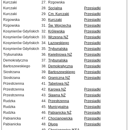
Kurczaki
27.
Rzgowska
Kurczaki
28.
Socjalna
Przesiadki
Kurczaki
29.
Cm. Kurczaki
Przesiadki
Rzgowska
30.
Kurczaki
Przesiadki
Rzgowska
31.
Św. Wojciecha
Przesiadki
Kosynierów Gdyńskich
32.
Królewska
Przesiadki
Kosynierów Gdyńskich
33.
Wczesna NŻ
Przesiadki
Kosynierów Gdyńskich
34.
Łazowskiego
Przesiadki
Kosynierów Gdyńskich
35.
Trybunalska
Przesiadki
Trybunalska
36.
Kwietniowa NŻ
Przesiadki
Demokratyczna
37.
Trybunalska
Przesiadki
Bartoszewskiego
38.
Demokratyczna
Przesiadki
Siostrzana
39.
Bartoszewskiego
Przesiadki
Siostrzana
40.
Graniczna NŻ
Przesiadki
Przestrzenna
41.
Tabelowa NŻ
Przestrzenna
42.
Karowa NŻ
Przesiadki
Przestrzenna
43.
Sławna NŻ
Przesiadki
Rudzka
44.
Przestrzenna
Przesiadki
Rudzka
45.
Municypalna
Przesiadki
Rudzka
46.
Pabianicka NŻ
Przesiadki
Pabianicka
47.
Chocianowicka
Przesiadki
Pabianicka
48.
Długa
Przesiadki