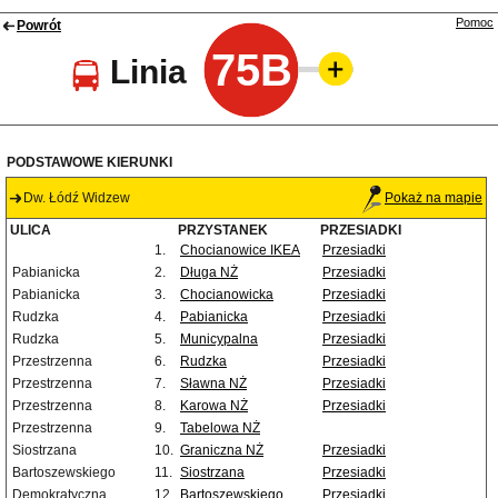
Pomoc
Powrót
75B
Linia
PODSTAWOWE KIERUNKI
Dw. Łódź Widzew
Pokaż na mapie
ULICA
PRZYSTANEK
PRZESIADKI
1.
Chocianowice IKEA
Przesiadki
Pabianicka
2.
Długa NŻ
Przesiadki
Pabianicka
3.
Chocianowicka
Przesiadki
Rudzka
4.
Pabianicka
Przesiadki
Rudzka
5.
Municypalna
Przesiadki
Przestrzenna
6.
Rudzka
Przesiadki
Przestrzenna
7.
Sławna NŻ
Przesiadki
Przestrzenna
8.
Karowa NŻ
Przesiadki
Przestrzenna
9.
Tabelowa NŻ
Siostrzana
10.
Graniczna NŻ
Przesiadki
Bartoszewskiego
11.
Siostrzana
Przesiadki
Demokratyczna
12.
Bartoszewskiego
Przesiadki