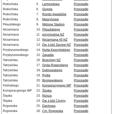
Rokicińska
5.
Lermontowa
Przesiadki
Rokicińska
6.
Gogola
Przesiadki
Rokicińska
7.
Rondo Inwalidów
Przesiadki
Rokicińska
8.
Maszynowa
Przesiadki
Piłsudskiego
9.
Widzew Stadion
Przesiadki
Niciarniana
10.
Piłsudskiego
Przesiadki
Niciarniana
11.
przychodnia NŻ
Przesiadki
Niciarniana
12.
Niciarniana 45 NŻ
Przesiadki
Niciarniana
13.
Dw. Łódź Zarzew NŻ
Przesiadki
Przybyszewskiego
14.
Nurta-Kaszyńskiego
Przesiadki
Przybyszewskiego
15.
Zapadła
Przesiadki
Tatrzańska
16.
Brzechwy NŻ
Przesiadki
Tatrzańska
17.
Grota-Roweckiego
Przesiadki
Tatrzańska
18.
Dąbrowskiego
Przesiadki
Tatrzańska
19.
Rydla
Przesiadki
Tatrzańska
20.
Broniewskiego
Przesiadki
Felińskiego
21.
Konspiracyjnego WP
Przesiadki
Konspiracyjnego WP
22.
Śląska
Przesiadki
Śląska
23.
Niższa
Przesiadki
Śląska
24.
Dw. Łódź Chojny
Przesiadki
Rzgowska
25.
Dachowa
Przesiadki
Rzgowska
26.
Cm. Rzgowska
Przesiadki