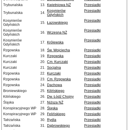
Trybunalska
13.
Kwietniowa NŻ
Przesiadki
Kosynierów
Przesiadki
Trybunalska
14.
Gdyńskich
Kosynierów
Przesiadki
15.
Łazowskiego
Gdyńskich
Kosynierów
Przesiadki
16.
Wczesna NŻ
Gdyńskich
Kosynierów
Przesiadki
17.
Królewska
Gdyńskich
Rzgowska
18.
Św. Wojciecha
Przesiadki
Kurczaki
19.
Rzgowska
Przesiadki
Kurczaki
20.
Cm. Kurczaki
Przesiadki
Kurczaki
21.
Socjalna
Przesiadki
Rzgowska
22.
Kurczaki
Przesiadki
Rzgowska
23.
Cm. Rzgowska
Przesiadki
Rzgowska
24.
Dachowa
Przesiadki
Broniewskiego
25.
Kilińskiego
Przesiadki
Kilińskiego
26.
Dw. Łódź Chojny
Przesiadki
Śląska
27.
Niższa NŻ
Przesiadki
Konspiracyjnego WP
28.
Śląska
Przesiadki
Konspiracyjnego WP
29.
Felińskiego
Przesiadki
Tatrzańska
30.
Rydla
Przesiadki
Tatrzańska
31.
Dąbrowskiego
Przesiadki