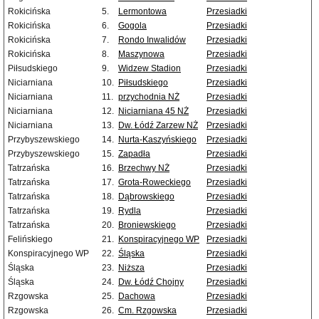
Rokicińska
5.
Lermontowa
Przesiadki
Rokicińska
6.
Gogola
Przesiadki
Rokicińska
7.
Rondo Inwalidów
Przesiadki
Rokicińska
8.
Maszynowa
Przesiadki
Piłsudskiego
9.
Widzew Stadion
Przesiadki
Niciarniana
10.
Piłsudskiego
Przesiadki
Niciarniana
11.
przychodnia NŻ
Przesiadki
Niciarniana
12.
Niciarniana 45 NŻ
Przesiadki
Niciarniana
13.
Dw. Łódź Zarzew NŻ
Przesiadki
Przybyszewskiego
14.
Nurta-Kaszyńskiego
Przesiadki
Przybyszewskiego
15.
Zapadła
Przesiadki
Tatrzańska
16.
Brzechwy NŻ
Przesiadki
Tatrzańska
17.
Grota-Roweckiego
Przesiadki
Tatrzańska
18.
Dąbrowskiego
Przesiadki
Tatrzańska
19.
Rydla
Przesiadki
Tatrzańska
20.
Broniewskiego
Przesiadki
Felińskiego
21.
Konspiracyjnego WP
Przesiadki
Konspiracyjnego WP
22.
Śląska
Przesiadki
Śląska
23.
Niższa
Przesiadki
Śląska
24.
Dw. Łódź Chojny
Przesiadki
Rzgowska
25.
Dachowa
Przesiadki
Rzgowska
26.
Cm. Rzgowska
Przesiadki