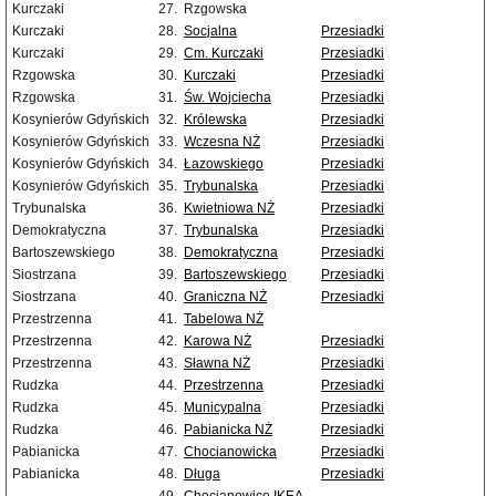
Kurczaki
27.
Rzgowska
Kurczaki
28.
Socjalna
Przesiadki
Kurczaki
29.
Cm. Kurczaki
Przesiadki
Rzgowska
30.
Kurczaki
Przesiadki
Rzgowska
31.
Św. Wojciecha
Przesiadki
Kosynierów Gdyńskich
32.
Królewska
Przesiadki
Kosynierów Gdyńskich
33.
Wczesna NŻ
Przesiadki
Kosynierów Gdyńskich
34.
Łazowskiego
Przesiadki
Kosynierów Gdyńskich
35.
Trybunalska
Przesiadki
Trybunalska
36.
Kwietniowa NŻ
Przesiadki
Demokratyczna
37.
Trybunalska
Przesiadki
Bartoszewskiego
38.
Demokratyczna
Przesiadki
Siostrzana
39.
Bartoszewskiego
Przesiadki
Siostrzana
40.
Graniczna NŻ
Przesiadki
Przestrzenna
41.
Tabelowa NŻ
Przestrzenna
42.
Karowa NŻ
Przesiadki
Przestrzenna
43.
Sławna NŻ
Przesiadki
Rudzka
44.
Przestrzenna
Przesiadki
Rudzka
45.
Municypalna
Przesiadki
Rudzka
46.
Pabianicka NŻ
Przesiadki
Pabianicka
47.
Chocianowicka
Przesiadki
Pabianicka
48.
Długa
Przesiadki