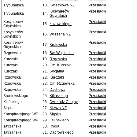
Trybunalska
13.
Kwietniowa NŻ
Przesiadki
Kosynierów
Przesiadki
Trybunalska
14.
Gdyńskich
Kosynierów
Przesiadki
15.
Łazowskiego
Gdyńskich
Kosynierów
Przesiadki
16.
Wczesna NŻ
Gdyńskich
Kosynierów
Przesiadki
17.
Królewska
Gdyńskich
Rzgowska
18.
Św. Wojciecha
Przesiadki
Kurczaki
19.
Rzgowska
Przesiadki
Kurczaki
20.
Cm. Kurczaki
Przesiadki
Kurczaki
21.
Socjalna
Przesiadki
Rzgowska
22.
Kurczaki
Przesiadki
Rzgowska
23.
Cm. Rzgowska
Przesiadki
Rzgowska
24.
Dachowa
Przesiadki
Broniewskiego
25.
Kilińskiego
Przesiadki
Kilińskiego
26.
Dw. Łódź Chojny
Przesiadki
Śląska
27.
Niższa NŻ
Przesiadki
Konspiracyjnego WP
28.
Śląska
Przesiadki
Konspiracyjnego WP
29.
Felińskiego
Przesiadki
Tatrzańska
30.
Rydla
Przesiadki
Tatrzańska
31.
Dąbrowskiego
Przesiadki