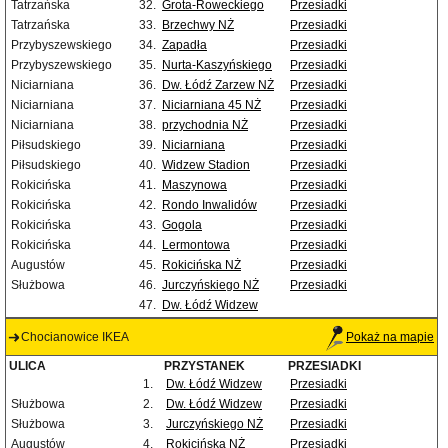
Tatrzańska
32.
Grota-Roweckiego
Przesiadki
Tatrzańska
33.
Brzechwy NŻ
Przesiadki
Przybyszewskiego
34.
Zapadła
Przesiadki
Przybyszewskiego
35.
Nurta-Kaszyńskiego
Przesiadki
Niciarniana
36.
Dw. Łódź Zarzew NŻ
Przesiadki
Niciarniana
37.
Niciarniana 45 NŻ
Przesiadki
Niciarniana
38.
przychodnia NŻ
Przesiadki
Piłsudskiego
39.
Niciarniana
Przesiadki
Piłsudskiego
40.
Widzew Stadion
Przesiadki
Rokicińska
41.
Maszynowa
Przesiadki
Rokicińska
42.
Rondo Inwalidów
Przesiadki
Rokicińska
43.
Gogola
Przesiadki
Rokicińska
44.
Lermontowa
Przesiadki
Augustów
45.
Rokicińska NŻ
Przesiadki
Służbowa
46.
Jurczyńskiego NŻ
Przesiadki
47.
Dw. Łódź Widzew
Chocianowice IKEA
Pokaż na mapie
ULICA
PRZYSTANEK
PRZESIADKI
1.
Dw. Łódź Widzew
Przesiadki
Służbowa
2.
Dw. Łódź Widzew
Przesiadki
Służbowa
3.
Jurczyńskiego NŻ
Przesiadki
Augustów
4.
Rokicińska NŻ
Przesiadki