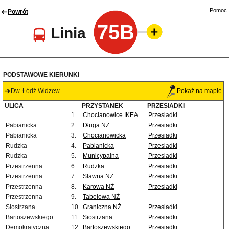
Pomoc
Powrót
75B
Linia
PODSTAWOWE KIERUNKI
Dw. Łódź Widzew
Pokaż na mapie
ULICA
PRZYSTANEK
PRZESIADKI
1.
Chocianowice IKEA
Przesiadki
Pabianicka
2.
Długa NŻ
Przesiadki
Pabianicka
3.
Chocianowicka
Przesiadki
Rudzka
4.
Pabianicka
Przesiadki
Rudzka
5.
Municypalna
Przesiadki
Przestrzenna
6.
Rudzka
Przesiadki
Przestrzenna
7.
Sławna NŻ
Przesiadki
Przestrzenna
8.
Karowa NŻ
Przesiadki
Przestrzenna
9.
Tabelowa NŻ
Siostrzana
10.
Graniczna NŻ
Przesiadki
Bartoszewskiego
11.
Siostrzana
Przesiadki
Demokratyczna
12.
Bartoszewskiego
Przesiadki