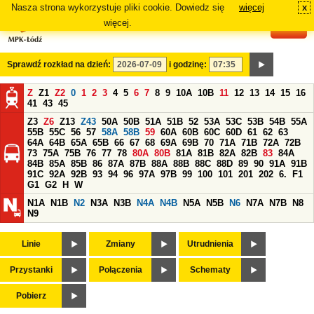
Nasza strona wykorzystuje pliki cookie. Dowiedz się
więcej
x
#
więcej.
Sprawdź rozkład na dzień:
i godzinę:
Z
Z1
Z2
0
1
2
3
4
5
6
7
8
9
10A
10B
11
12
13
14
15
16
41
43
45
Z3
Z6
Z13
Z43
50A
50B
51A
51B
52
53A
53C
53B
54B
55A
55B
55C
56
57
58A
58B
59
60A
60B
60C
60D
61
62
63
64A
64B
65A
65B
66
67
68
69A
69B
70
71A
71B
72A
72B
73
75A
75B
76
77
78
80A
80B
81A
81B
82A
82B
83
84A
84B
85A
85B
86
87A
87B
88A
88B
88C
88D
89
90
91A
91B
91C
92A
92B
93
94
96
97A
97B
99
100
101
201
202
6.
F1
G1
G2
H
W
N1A
N1B
N2
N3A
N3B
N4A
N4B
N5A
N5B
N6
N7A
N7B
N8
N9
Linie
Zmiany
Utrudnienia
Przystanki
Połączenia
Schematy
Pobierz