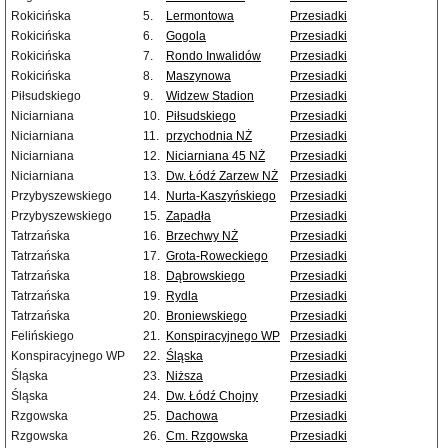
Rokicińska
5.
Lermontowa
Przesiadki
Rokicińska
6.
Gogola
Przesiadki
Rokicińska
7.
Rondo Inwalidów
Przesiadki
Rokicińska
8.
Maszynowa
Przesiadki
Piłsudskiego
9.
Widzew Stadion
Przesiadki
Niciarniana
10.
Piłsudskiego
Przesiadki
Niciarniana
11.
przychodnia NŻ
Przesiadki
Niciarniana
12.
Niciarniana 45 NŻ
Przesiadki
Niciarniana
13.
Dw. Łódź Zarzew NŻ
Przesiadki
Przybyszewskiego
14.
Nurta-Kaszyńskiego
Przesiadki
Przybyszewskiego
15.
Zapadła
Przesiadki
Tatrzańska
16.
Brzechwy NŻ
Przesiadki
Tatrzańska
17.
Grota-Roweckiego
Przesiadki
Tatrzańska
18.
Dąbrowskiego
Przesiadki
Tatrzańska
19.
Rydla
Przesiadki
Tatrzańska
20.
Broniewskiego
Przesiadki
Felińskiego
21.
Konspiracyjnego WP
Przesiadki
Konspiracyjnego WP
22.
Śląska
Przesiadki
Śląska
23.
Niższa
Przesiadki
Śląska
24.
Dw. Łódź Chojny
Przesiadki
Rzgowska
25.
Dachowa
Przesiadki
Rzgowska
26.
Cm. Rzgowska
Przesiadki