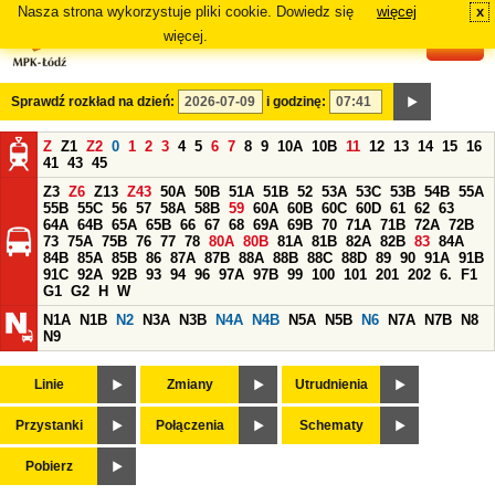
Nasza strona wykorzystuje pliki cookie. Dowiedz się
więcej
x
#
więcej.
Sprawdź rozkład na dzień:
i godzinę:
Z
Z1
Z2
0
1
2
3
4
5
6
7
8
9
10A
10B
11
12
13
14
15
16
41
43
45
Z3
Z6
Z13
Z43
50A
50B
51A
51B
52
53A
53C
53B
54B
55A
55B
55C
56
57
58A
58B
59
60A
60B
60C
60D
61
62
63
64A
64B
65A
65B
66
67
68
69A
69B
70
71A
71B
72A
72B
73
75A
75B
76
77
78
80A
80B
81A
81B
82A
82B
83
84A
84B
85A
85B
86
87A
87B
88A
88B
88C
88D
89
90
91A
91B
91C
92A
92B
93
94
96
97A
97B
99
100
101
201
202
6.
F1
G1
G2
H
W
N1A
N1B
N2
N3A
N3B
N4A
N4B
N5A
N5B
N6
N7A
N7B
N8
N9
Linie
Zmiany
Utrudnienia
Przystanki
Połączenia
Schematy
Pobierz