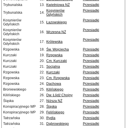
Trybunalska
13.
Kwietniowa NŻ
Przesiadki
Kosynierów
Przesiadki
Trybunalska
14.
Gdyńskich
Kosynierów
Przesiadki
15.
Łazowskiego
Gdyńskich
Kosynierów
Przesiadki
16.
Wczesna NŻ
Gdyńskich
Kosynierów
Przesiadki
17.
Królewska
Gdyńskich
Rzgowska
18.
Św. Wojciecha
Przesiadki
Kurczaki
19.
Rzgowska
Przesiadki
Kurczaki
20.
Cm. Kurczaki
Przesiadki
Kurczaki
21.
Socjalna
Przesiadki
Rzgowska
22.
Kurczaki
Przesiadki
Rzgowska
23.
Cm. Rzgowska
Przesiadki
Rzgowska
24.
Dachowa
Przesiadki
Broniewskiego
25.
Kilińskiego
Przesiadki
Kilińskiego
26.
Dw. Łódź Chojny
Przesiadki
Śląska
27.
Niższa NŻ
Przesiadki
Konspiracyjnego WP
28.
Śląska
Przesiadki
Konspiracyjnego WP
29.
Felińskiego
Przesiadki
Tatrzańska
30.
Rydla
Przesiadki
Tatrzańska
31.
Dąbrowskiego
Przesiadki