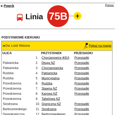
Pomoc
Powrót
75B
Linia
PODSTAWOWE KIERUNKI
Dw. Łódź Widzew
Pokaż na mapie
ULICA
PRZYSTANEK
PRZESIADKI
1.
Chocianowice IKEA
Przesiadki
Pabianicka
2.
Długa NŻ
Przesiadki
Pabianicka
3.
Chocianowicka
Przesiadki
Rudzka
4.
Pabianicka
Przesiadki
Rudzka
5.
Municypalna
Przesiadki
Przestrzenna
6.
Rudzka
Przesiadki
Przestrzenna
7.
Sławna NŻ
Przesiadki
Przestrzenna
8.
Karowa NŻ
Przesiadki
Przestrzenna
9.
Tabelowa NŻ
Siostrzana
10.
Graniczna NŻ
Przesiadki
Bartoszewskiego
11.
Siostrzana
Przesiadki
Demokratyczna
12.
Bartoszewskiego
Przesiadki