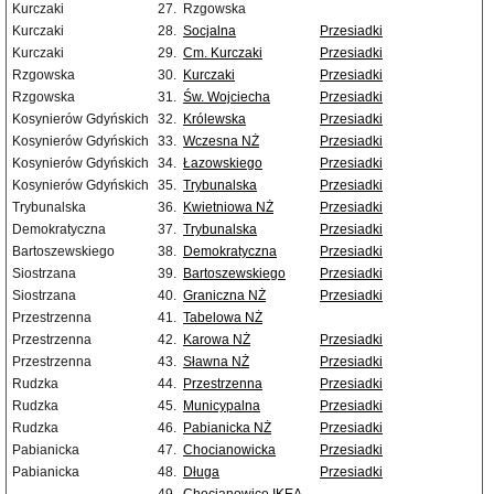
Kurczaki
27.
Rzgowska
Kurczaki
28.
Socjalna
Przesiadki
Kurczaki
29.
Cm. Kurczaki
Przesiadki
Rzgowska
30.
Kurczaki
Przesiadki
Rzgowska
31.
Św. Wojciecha
Przesiadki
Kosynierów Gdyńskich
32.
Królewska
Przesiadki
Kosynierów Gdyńskich
33.
Wczesna NŻ
Przesiadki
Kosynierów Gdyńskich
34.
Łazowskiego
Przesiadki
Kosynierów Gdyńskich
35.
Trybunalska
Przesiadki
Trybunalska
36.
Kwietniowa NŻ
Przesiadki
Demokratyczna
37.
Trybunalska
Przesiadki
Bartoszewskiego
38.
Demokratyczna
Przesiadki
Siostrzana
39.
Bartoszewskiego
Przesiadki
Siostrzana
40.
Graniczna NŻ
Przesiadki
Przestrzenna
41.
Tabelowa NŻ
Przestrzenna
42.
Karowa NŻ
Przesiadki
Przestrzenna
43.
Sławna NŻ
Przesiadki
Rudzka
44.
Przestrzenna
Przesiadki
Rudzka
45.
Municypalna
Przesiadki
Rudzka
46.
Pabianicka NŻ
Przesiadki
Pabianicka
47.
Chocianowicka
Przesiadki
Pabianicka
48.
Długa
Przesiadki