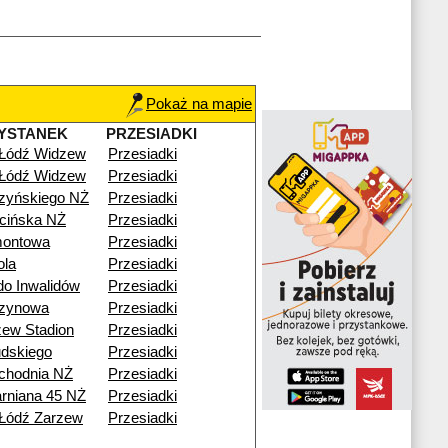
Pokaż na mapie
YSTANEK
PRZESIADKI
 Łódź Widzew
Przesiadki
 Łódź Widzew
Przesiadki
zyńskiego NŻ
Przesiadki
cińska NŻ
Przesiadki
montowa
Przesiadki
ola
Przesiadki
o Inwalidów
Przesiadki
zynowa
Przesiadki
ew Stadion
Przesiadki
udskiego
Przesiadki
chodnia NŻ
Przesiadki
arniana 45 NŻ
Przesiadki
Łódź Zarzew
Przesiadki