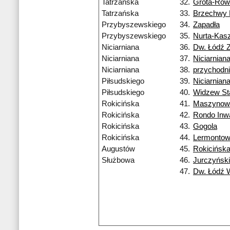
Tatrzańska
32.
Grota-Row
Tatrzańska
33.
Brzechwy
Przybyszewskiego
34.
Zapadła
Przybyszewskiego
35.
Nurta-Kas
Niciarniana
36.
Dw. Łódź 
Niciarniana
37.
Niciarnian
Niciarniana
38.
przychodn
Piłsudskiego
39.
Niciarnian
Piłsudskiego
40.
Widzew St
Rokicińska
41.
Maszynow
Rokicińska
42.
Rondo Inw
Rokicińska
43.
Gogola
Rokicińska
44.
Lermonto
Augustów
45.
Rokicińsk
Służbowa
46.
Jurczyńsk
47.
Dw. Łódź 