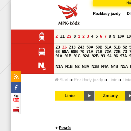
Na
Rozkłady jazdy
Dl
Z
Z1
Z2
0
1
2
3
4
5
6
7
8
9
10A
1
Z3
Z6
Z13
Z43
50A
50B
51A
51B
52
68
69A
69B
70
71A
71B
72A
72B
73
91A
91B
91C
92A
92B
93
94
96
97A
N1A
N1B
N2
N3A
N3B
N4A
N4B
N5A
Start
Rozkłady jazdy
Linie
Lini
Linie
Zmiany
Powrót