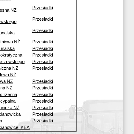
Przesiadki
esna NŻ
Przesiadki
owskiego
Przesiadki
unalska
tniowa NŻ
Przesiadki
unalska
Przesiadki
okratyczna
Przesiadki
oszewskiego
Przesiadki
iczna NŻ
Przesiadki
lowa NŻ
owa NŻ
Przesiadki
wna NŻ
Przesiadki
strzenna
Przesiadki
cypalna
Przesiadki
anicka NŻ
Przesiadki
ianowicka
Przesiadki
a
Przesiadki
ianowice IKEA