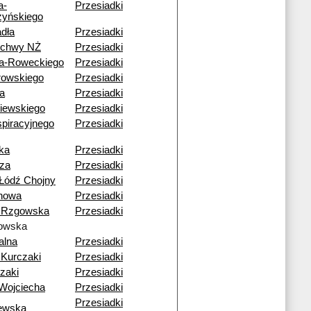
a-
Przesiadki
yńskiego
dła
Przesiadki
echwy NŻ
Przesiadki
a-Roweckiego
Przesiadki
rowskiego
Przesiadki
a
Przesiadki
iewskiego
Przesiadki
piracyjnego
Przesiadki
ka
Przesiadki
za
Przesiadki
Łódź Chojny
Przesiadki
howa
Przesiadki
 Rzgowska
Przesiadki
owska
alna
Przesiadki
Kurczaki
Przesiadki
zaki
Przesiadki
Wojciecha
Przesiadki
Przesiadki
ewska