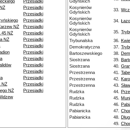
eckiego
Przesiadki
Gdyńskich
 NŻ
Przesiadki
Kosynierów
33.
Wcz
Gdyńskich
Przesiadki
Kosynierów
zyńskiego
Przesiadki
34.
Łaz
Gdyńskich
Zarzew NŻ
Przesiadki
Kosynierów
35.
Tryb
a 45 NŻ
Przesiadki
Gdyńskich
ia NŻ
Przesiadki
Trybunalska
36.
Kwie
a
Przesiadki
Demokratyczna
37.
Tryb
adion
Przesiadki
Bartoszewskiego
38.
Dem
a
Przesiadki
Siostrzana
39.
Bart
alidów
Przesiadki
Siostrzana
40.
Gran
Przesiadki
Przestrzenna
41.
Tabe
wa
Przesiadki
Przestrzenna
42.
Kar
a NŻ
Przesiadki
Przestrzenna
43.
Sła
iego NŻ
Przesiadki
Rudzka
44.
Prze
Widzew
Rudzka
45.
Muni
Rudzka
46.
Pabi
Pabianicka
47.
Choc
Pabianicka
48.
Dług
49.
Choc