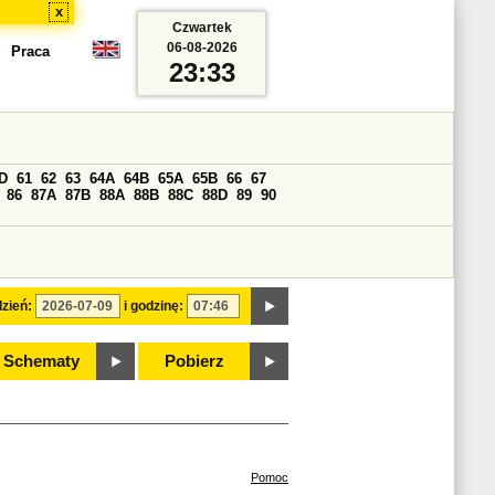
x
Czwartek
06-08-2026
Praca
23:33
D
61
62
63
64A
64B
65A
65B
66
67
86
87A
87B
88A
88B
88C
88D
89
90
zień:
i godzinę:
Schematy
Pobierz
Pomoc