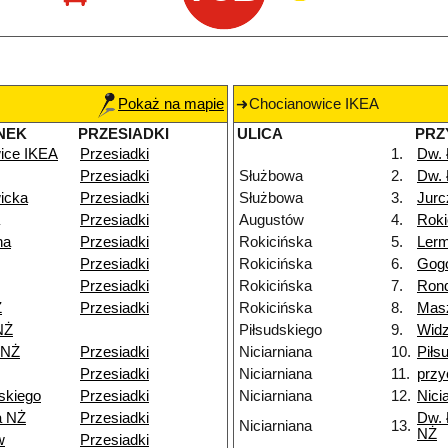
Pokaż na mapie
Chocianowice IKEA
NEK
PRZESIADKI
ULICA
PRZ
ice IKEA
Przesiadki
1.
Dw.
Przesiadki
Służbowa
2.
Dw.
icka
Przesiadki
Służbowa
3.
Jurc
Przesiadki
Augustów
4.
Roki
na
Przesiadki
Rokicińska
5.
Ler
Przesiadki
Rokicińska
6.
Gog
Przesiadki
Rokicińska
7.
Rond
Ż
Przesiadki
Rokicińska
8.
Mas
NŻ
Piłsudskiego
9.
Widz
 NŻ
Przesiadki
Niciarniana
10.
Piłs
Przesiadki
Niciarniana
11.
przy
skiego
Przesiadki
Niciarniana
12.
Nici
a NŻ
Przesiadki
Dw. 
Niciarniana
13.
NŻ
w
Przesiadki