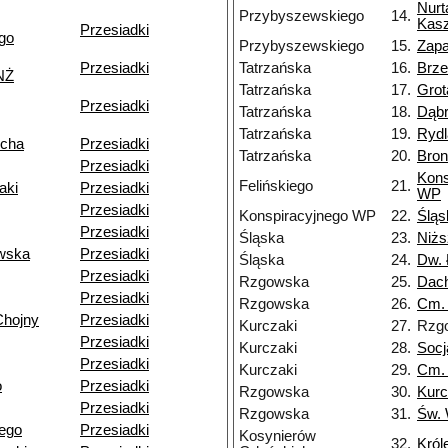
Nurt
Przybyszewskiego
14.
Kasz
Przesiadki
go
Przybyszewskiego
15.
Zapa
Przesiadki
Tatrzańska
16.
Brz
NŻ
Tatrzańska
17.
Grot
Przesiadki
Tatrzańska
18.
Dąb
Tatrzańska
19.
Rydl
echa
Przesiadki
Tatrzańska
20.
Bron
Przesiadki
Kons
Felińskiego
21.
aki
Przesiadki
WP
Przesiadki
Konspiracyjnego WP
22.
Śląs
Przesiadki
Śląska
23.
Niżs
wska
Przesiadki
Śląska
24.
Dw. 
Przesiadki
Rzgowska
25.
Dac
Przesiadki
Rzgowska
26.
Cm.
Chojny
Przesiadki
Kurczaki
27.
Rzg
Przesiadki
Kurczaki
28.
Socj
Przesiadki
Kurczaki
29.
Cm. 
o
Przesiadki
Rzgowska
30.
Kurc
Przesiadki
Rzgowska
31.
Św. 
ego
Przesiadki
Kosynierów
32.
Król