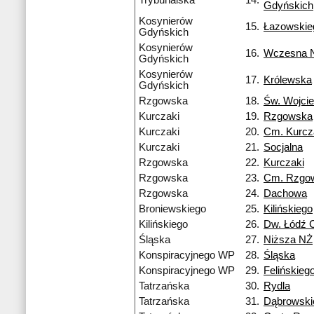
Trybunalska
14.
Gdyńskich
Kosynierów
15.
Łazowskie
Gdyńskich
Kosynierów
16.
Wczesna 
Gdyńskich
Kosynierów
17.
Królewska
Gdyńskich
Rzgowska
18.
Św. Wojci
Kurczaki
19.
Rzgowska
Kurczaki
20.
Cm. Kurcz
Kurczaki
21.
Socjalna
Rzgowska
22.
Kurczaki
Rzgowska
23.
Cm. Rzgo
Rzgowska
24.
Dachowa
Broniewskiego
25.
Kilińskiego
Kilińskiego
26.
Dw. Łódź 
Śląska
27.
Niższa NŻ
Konspiracyjnego WP
28.
Śląska
Konspiracyjnego WP
29.
Felińskieg
Tatrzańska
30.
Rydla
Tatrzańska
31.
Dąbrowski