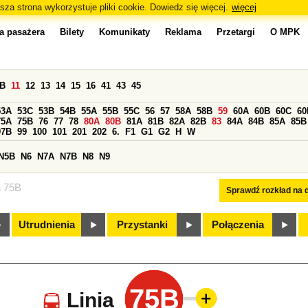
sza strona wykorzystuje pliki cookie. Dowiedz się więcej.
więcej
a pasażera
Bilety
Komunikaty
Reklama
Przetargi
O MPK
0B
11
12
13
14
15
16
41
43
45
53A
53C
53B
54B
55A
55B
55C
56
57
58A
58B
59
60A
60B
60C
60
75A
75B
76
77
78
80A
80B
81A
81B
82A
82B
83
84A
84B
85A
85B
97B
99
100
101
201
202
6.
F1
G1
G2
H
W
N5B
N6
N7A
N7B
N8
N9
a 75B
Sprawdź rozkład na d
Utrudnienia
Przystanki
Połączenia
75B
Linia