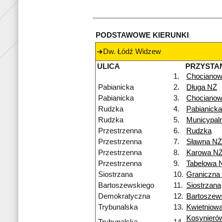
PODSTAWOWE KIERUNKI
Dw. Łódź Widzew
ULICA
PRZYSTA
1.
Chocianow
Pabianicka
2.
Długa NŻ
Pabianicka
3.
Chocianow
Rudzka
4.
Pabianicka
Rudzka
5.
Municypal
Przestrzenna
6.
Rudzka
Przestrzenna
7.
Sławna NŻ
Przestrzenna
8.
Karowa N
Przestrzenna
9.
Tabelowa 
Siostrzana
10.
Graniczna
Bartoszewskiego
11.
Siostrzana
Demokratyczna
12.
Bartoszew
Trybunalska
13.
Kwietniow
Kosynieró