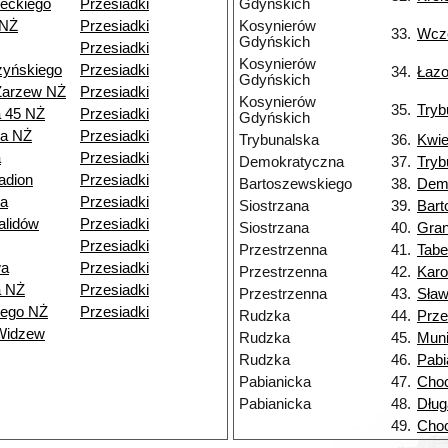
eckiego
Przesiadki
Gdyńskich
 NŻ
Przesiadki
Kosynierów
33.
Wcz
Gdyńskich
Przesiadki
Kosynierów
zyńskiego
Przesiadki
34.
Łaz
Gdyńskich
Zarzew NŻ
Przesiadki
Kosynierów
35.
Tryb
a 45 NŻ
Przesiadki
Gdyńskich
ia NŻ
Przesiadki
Trybunalska
36.
Kwie
a
Przesiadki
Demokratyczna
37.
Tryb
adion
Przesiadki
Bartoszewskiego
38.
Dem
a
Przesiadki
Siostrzana
39.
Bart
alidów
Przesiadki
Siostrzana
40.
Gran
Przesiadki
Przestrzenna
41.
Tabe
wa
Przesiadki
Przestrzenna
42.
Kar
a NŻ
Przesiadki
Przestrzenna
43.
Sła
iego NŻ
Przesiadki
Rudzka
44.
Prze
Widzew
Rudzka
45.
Muni
Rudzka
46.
Pabi
Pabianicka
47.
Choc
Pabianicka
48.
Dług
49.
Choc