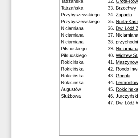
Tatrzańska
32.
Grota-Row
Tatrzańska
33.
Brzechwy
Przybyszewskiego
34.
Zapadła
Przybyszewskiego
35.
Nurta-Kas
Niciarniana
36.
Dw. Łódź 
Niciarniana
37.
Niciarnian
Niciarniana
38.
przychodn
Piłsudskiego
39.
Niciarnian
Piłsudskiego
40.
Widzew St
Rokicińska
41.
Maszynow
Rokicińska
42.
Rondo Inw
Rokicińska
43.
Gogola
Rokicińska
44.
Lermonto
Augustów
45.
Rokicińsk
Służbowa
46.
Jurczyńsk
47.
Dw. Łódź 