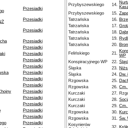
Nurt
Przybyszewskiego
14.
Kasz
Przesiadki
go
Przybyszewskiego
15.
Zapa
Przesiadki
Tatrzańska
16.
Brz
NŻ
Tatrzańska
17.
Grot
Przesiadki
Tatrzańska
18.
Dąb
Tatrzańska
19.
Rydl
echa
Przesiadki
Tatrzańska
20.
Bron
Przesiadki
Kons
Felińskiego
21.
aki
Przesiadki
WP
Przesiadki
Konspiracyjnego WP
22.
Śląs
Przesiadki
Śląska
23.
Niżs
wska
Przesiadki
Śląska
24.
Dw. 
Przesiadki
Rzgowska
25.
Dac
Przesiadki
Rzgowska
26.
Cm.
Chojny
Przesiadki
Kurczaki
27.
Rzg
Przesiadki
Kurczaki
28.
Socj
Przesiadki
Kurczaki
29.
Cm. 
o
Przesiadki
Rzgowska
30.
Kurc
Przesiadki
Rzgowska
31.
Św. 
ego
Przesiadki
Kosynierów
32.
Król