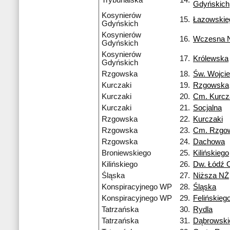
Trybunalska
14.
Gdyńskich
Kosynierów
15.
Łazowskie
Gdyńskich
Kosynierów
16.
Wczesna 
Gdyńskich
Kosynierów
17.
Królewska
Gdyńskich
Rzgowska
18.
Św. Wojci
Kurczaki
19.
Rzgowska
Kurczaki
20.
Cm. Kurcz
Kurczaki
21.
Socjalna
Rzgowska
22.
Kurczaki
Rzgowska
23.
Cm. Rzgo
Rzgowska
24.
Dachowa
Broniewskiego
25.
Kilińskiego
Kilińskiego
26.
Dw. Łódź 
Śląska
27.
Niższa NŻ
Konspiracyjnego WP
28.
Śląska
Konspiracyjnego WP
29.
Felińskieg
Tatrzańska
30.
Rydla
Tatrzańska
31.
Dąbrowski