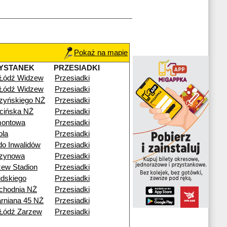
Pokaż na mapie
YSTANEK
PRZESIADKI
 Łódź Widzew
Przesiadki
 Łódź Widzew
Przesiadki
zyńskiego NŻ
Przesiadki
cińska NŻ
Przesiadki
montowa
Przesiadki
ola
Przesiadki
o Inwalidów
Przesiadki
zynowa
Przesiadki
ew Stadion
Przesiadki
udskiego
Przesiadki
chodnia NŻ
Przesiadki
arniana 45 NŻ
Przesiadki
Łódź Zarzew
Przesiadki