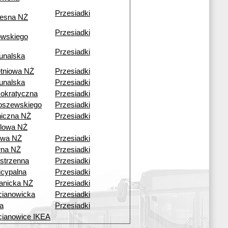
Przesiadki
esna NŻ
Przesiadki
owskiego
Przesiadki
unalska
tniowa NŻ
Przesiadki
unalska
Przesiadki
okratyczna
Przesiadki
oszewskiego
Przesiadki
iczna NŻ
Przesiadki
lowa NŻ
owa NŻ
Przesiadki
wna NŻ
Przesiadki
strzenna
Przesiadki
cypalna
Przesiadki
anicka NŻ
Przesiadki
ianowicka
Przesiadki
a
Przesiadki
ianowice IKEA