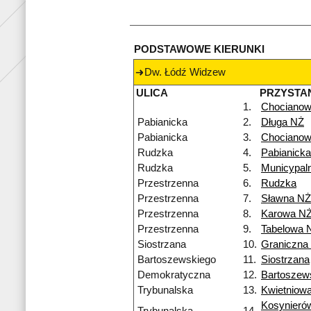
PODSTAWOWE KIERUNKI
Dw. Łódź Widzew
ULICA
PRZYSTA
1.
Chocianow
Pabianicka
2.
Długa NŻ
Pabianicka
3.
Chocianow
Rudzka
4.
Pabianicka
Rudzka
5.
Municypal
Przestrzenna
6.
Rudzka
Przestrzenna
7.
Sławna NŻ
Przestrzenna
8.
Karowa N
Przestrzenna
9.
Tabelowa 
Siostrzana
10.
Graniczna
Bartoszewskiego
11.
Siostrzana
Demokratyczna
12.
Bartoszew
Trybunalska
13.
Kwietniow
Kosynieró