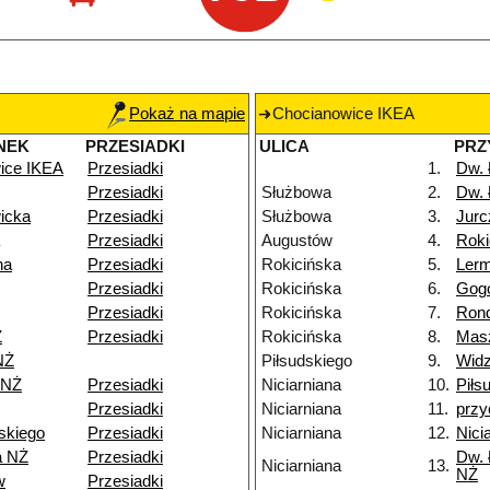
Pokaż na mapie
Chocianowice IKEA
NEK
PRZESIADKI
ULICA
PRZ
ice IKEA
Przesiadki
1.
Dw.
Przesiadki
Służbowa
2.
Dw.
icka
Przesiadki
Służbowa
3.
Jurc
Przesiadki
Augustów
4.
Roki
na
Przesiadki
Rokicińska
5.
Ler
Przesiadki
Rokicińska
6.
Gog
Przesiadki
Rokicińska
7.
Rond
Ż
Przesiadki
Rokicińska
8.
Mas
NŻ
Piłsudskiego
9.
Widz
 NŻ
Przesiadki
Niciarniana
10.
Piłs
Przesiadki
Niciarniana
11.
przy
skiego
Przesiadki
Niciarniana
12.
Nici
a NŻ
Przesiadki
Dw. 
Niciarniana
13.
NŻ
w
Przesiadki