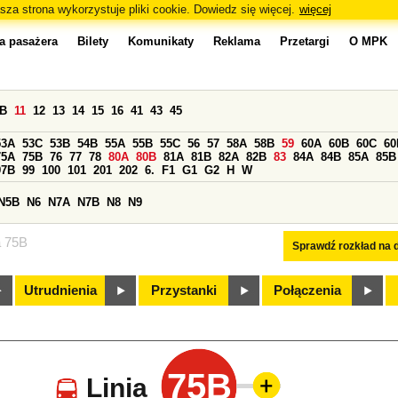
sza strona wykorzystuje pliki cookie. Dowiedz się więcej.
więcej
a pasażera
Bilety
Komunikaty
Reklama
Przetargi
O MPK
0B
11
12
13
14
15
16
41
43
45
53A
53C
53B
54B
55A
55B
55C
56
57
58A
58B
59
60A
60B
60C
60
75A
75B
76
77
78
80A
80B
81A
81B
82A
82B
83
84A
84B
85A
85B
97B
99
100
101
201
202
6.
F1
G1
G2
H
W
N5B
N6
N7A
N7B
N8
N9
a 75B
Sprawdź rozkład na d
Utrudnienia
Przystanki
Połączenia
75B
Linia