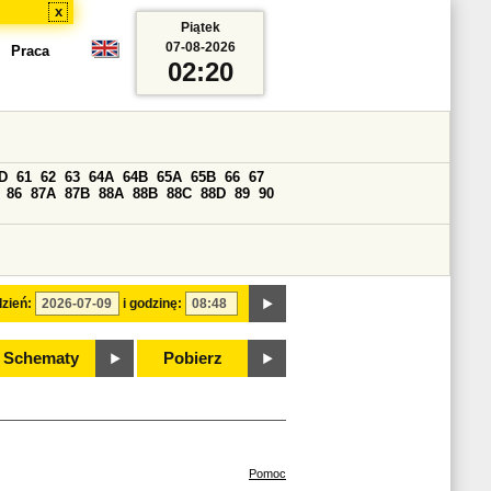
x
Piątek
07-08-2026
Praca
02:20
D
61
62
63
64A
64B
65A
65B
66
67
86
87A
87B
88A
88B
88C
88D
89
90
zień:
i godzinę:
Schematy
Pobierz
Pomoc