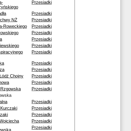
a-
Przesiadki
yńskiego
dła
Przesiadki
echwy NŻ
Przesiadki
a-Roweckiego
Przesiadki
rowskiego
Przesiadki
a
Przesiadki
iewskiego
Przesiadki
piracyjnego
Przesiadki
ka
Przesiadki
za
Przesiadki
Łódź Chojny
Przesiadki
howa
Przesiadki
 Rzgowska
Przesiadki
owska
alna
Przesiadki
Kurczaki
Przesiadki
zaki
Przesiadki
Wojciecha
Przesiadki
Przesiadki
ewska