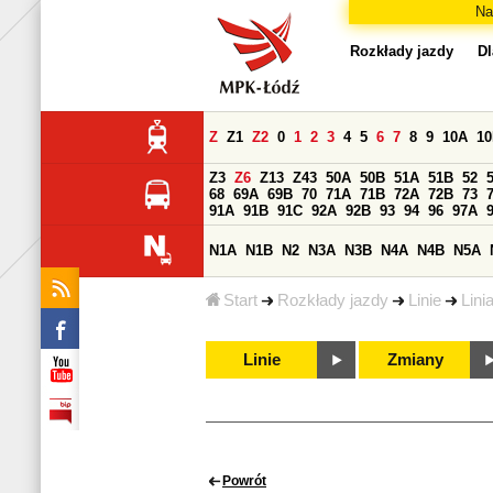
Na
Rozkłady jazdy
Dl
Z
Z1
Z2
0
1
2
3
4
5
6
7
8
9
10A
1
Z3
Z6
Z13
Z43
50A
50B
51A
51B
52
68
69A
69B
70
71A
71B
72A
72B
73
91A
91B
91C
92A
92B
93
94
96
97A
N1A
N1B
N2
N3A
N3B
N4A
N4B
N5A
Start
Rozkłady jazdy
Linie
Lini
Linie
Zmiany
Powrót