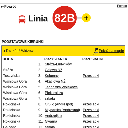
Pomoc
Powrót
82B
Linia
PODSTAWOWE KIERUNKI
Dw. Łódź Widzew
Pokaż na mapie
ULICA
PRZYSTANEK
PRZESIADKI
1.
Stróża-Ludwików
Stróża
2.
Gajowa NŻ
Tuszyńska
3.
Kolumny
Przesiadki
Wiśniowa Góra
4.
Akacjowa NŻ
Wiśniowa Góra
5.
Jednostka Wojskowa
Wiśniowa Góra
6.
Piekarnicza
Wiśniowa Góra
7.
szkoła
Rokicińska
8.
O.S.P. (Andrespol)
Przesiadki
Rokicińska
9.
Młynarska (Andrespol)
Przesiadki
Rokicińska
10.
Andrzejki #
Przesiadki
Rokicińska
11.
Gwarna
Przesiadki
Gajcego
12.
szkoła
Przesiadki