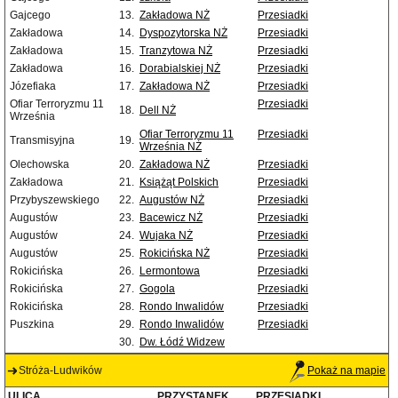
Gajcego
13.
Zakładowa NŻ
Przesiadki
Zakładowa
14.
Dyspozytorska NŻ
Przesiadki
Zakładowa
15.
Tranzytowa NŻ
Przesiadki
Zakładowa
16.
Dorabialskiej NŻ
Przesiadki
Józefiaka
17.
Zakładowa NŻ
Przesiadki
Ofiar Terroryzmu 11
Przesiadki
18.
Dell NŻ
Września
Ofiar Terroryzmu 11
Przesiadki
Transmisyjna
19.
Września NŻ
Olechowska
20.
Zakładowa NŻ
Przesiadki
Zakładowa
21.
Książąt Polskich
Przesiadki
Przybyszewskiego
22.
Augustów NŻ
Przesiadki
Augustów
23.
Bacewicz NŻ
Przesiadki
Augustów
24.
Wujaka NŻ
Przesiadki
Augustów
25.
Rokicińska NŻ
Przesiadki
Rokicińska
26.
Lermontowa
Przesiadki
Rokicińska
27.
Gogola
Przesiadki
Rokicińska
28.
Rondo Inwalidów
Przesiadki
Puszkina
29.
Rondo Inwalidów
Przesiadki
30.
Dw. Łódź Widzew
Stróża-Ludwików
Pokaż na mapie
ULICA
PRZYSTANEK
PRZESIADKI