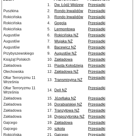
1.
Dw. Łódź Widzew
Przesiadki
Puszkina
2.
Rondo Inwalidów
Przesiadki
Rokicińska
3.
Rondo Inwalidów
Przesiadki
Rokicińska
4.
Gogola
Przesiadki
Rokicińska
5.
Lermontowa
Przesiadki
Augustów
6.
Rokicińska NŻ
Przesiadki
Augustów
7.
Wujaka NŻ
Przesiadki
Augustów
8.
Bacewicz NŻ
Przesiadki
Przybyszewskiego
9.
Augustów NŻ
Przesiadki
Książąt Polskich
10.
Zakładowa
Przesiadki
Zakładowa
11.
Piasta Kołodzieja
Przesiadki
Olechowska
12.
Zakładowa NŻ
Przesiadki
Ofiar Terroryzmu 11
Przesiadki
13.
Transmisyjna NŻ
Września
Ofiar Terroryzmu 11
Przesiadki
14.
Dell NŻ
Września
Zakładowa
15.
Józefiaka NŻ
Przesiadki
Zakładowa
16.
Dorabialskiej NŻ
Przesiadki
Zakładowa
17.
Tranzytowa NŻ
Przesiadki
Zakładowa
18.
Dyspozytorska NŻ
Przesiadki
Gajcego
19.
Zakładowa
Przesiadki
Gajcego
20.
szkoła
Przesiadki
Rokicińska
21.
Gajcego
Przesiadki