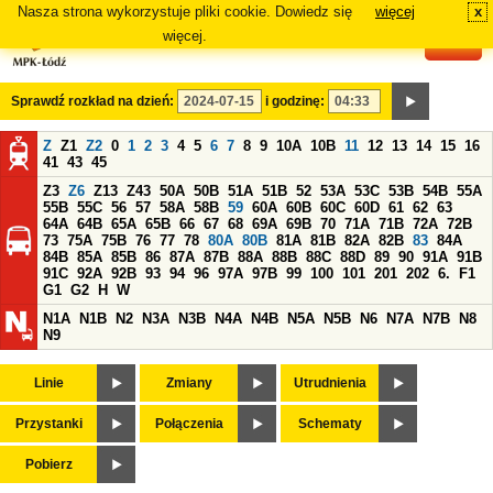
Nasza strona wykorzystuje pliki cookie. Dowiedz się
więcej
x
#
więcej.
Sprawdź rozkład na dzień:
i godzinę:
Z
Z1
Z2
0
1
2
3
4
5
6
7
8
9
10A
10B
11
12
13
14
15
16
41
43
45
Z3
Z6
Z13
Z43
50A
50B
51A
51B
52
53A
53C
53B
54B
55A
55B
55C
56
57
58A
58B
59
60A
60B
60C
60D
61
62
63
64A
64B
65A
65B
66
67
68
69A
69B
70
71A
71B
72A
72B
73
75A
75B
76
77
78
80A
80B
81A
81B
82A
82B
83
84A
84B
85A
85B
86
87A
87B
88A
88B
88C
88D
89
90
91A
91B
91C
92A
92B
93
94
96
97A
97B
99
100
101
201
202
6.
F1
G1
G2
H
W
N1A
N1B
N2
N3A
N3B
N4A
N4B
N5A
N5B
N6
N7A
N7B
N8
N9
Linie
Zmiany
Utrudnienia
Przystanki
Połączenia
Schematy
Pobierz