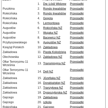
1.
Dw. Łódź Widzew
Przesiadki
Puszkina
2.
Rondo Inwalidów
Przesiadki
Rokicińska
3.
Rondo Inwalidów
Przesiadki
Rokicińska
4.
Gogola
Przesiadki
Rokicińska
5.
Lermontowa
Przesiadki
Augustów
6.
Rokicińska NŻ
Przesiadki
Augustów
7.
Wujaka NŻ
Przesiadki
Augustów
8.
Bacewicz NŻ
Przesiadki
Przybyszewskiego
9.
Augustów NŻ
Przesiadki
Książąt Polskich
10.
Zakładowa
Przesiadki
Zakładowa
11.
Piasta Kołodzieja
Przesiadki
Olechowska
12.
Zakładowa NŻ
Przesiadki
Ofiar Terroryzmu 11
Przesiadki
13.
Transmisyjna NŻ
Września
Ofiar Terroryzmu 11
Przesiadki
14.
Dell NŻ
Września
Zakładowa
15.
Józefiaka NŻ
Przesiadki
Zakładowa
16.
Dorabialskiej NŻ
Przesiadki
Zakładowa
17.
Tranzytowa NŻ
Przesiadki
Zakładowa
18.
Dyspozytorska NŻ
Przesiadki
Gajcego
19.
Zakładowa
Przesiadki
Gajcego
20.
szkoła
Przesiadki
Rokicińska
21.
Gajcego
Przesiadki