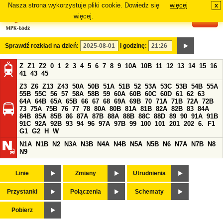
Nasza strona wykorzystuje pliki cookie. Dowiedz się
więcej
x
#
więcej.
Sprawdź rozkład na dzień:
i godzinę:
Z
Z1
Z2
0
1
2
3
4
5
6
7
8
9
10A
10B
11
12
13
14
15
16
41
43
45
Z3
Z6
Z13
Z43
50A
50B
51A
51B
52
53A
53C
53B
54B
55A
55B
55C
56
57
58A
58B
59
60A
60B
60C
60D
61
62
63
64A
64B
65A
65B
66
67
68
69A
69B
70
71A
71B
72A
72B
73
75A
75B
76
77
78
80A
80B
81A
81B
82A
82B
83
84A
84B
85A
85B
86
87A
87B
88A
88B
88C
88D
89
90
91A
91B
91C
92A
92B
93
94
96
97A
97B
99
100
101
201
202
6.
F1
G1
G2
H
W
N1A
N1B
N2
N3A
N3B
N4A
N4B
N5A
N5B
N6
N7A
N7B
N8
N9
Linie
Zmiany
Utrudnienia
Przystanki
Połączenia
Schematy
Pobierz