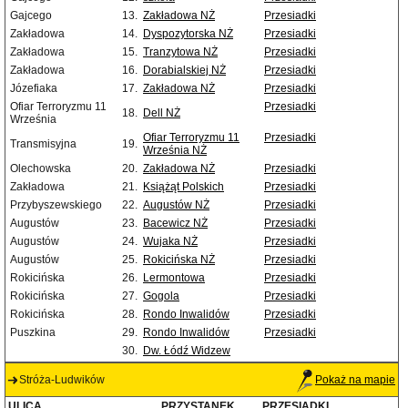
Gajcego
13.
Zakładowa NŻ
Przesiadki
Zakładowa
14.
Dyspozytorska NŻ
Przesiadki
Zakładowa
15.
Tranzytowa NŻ
Przesiadki
Zakładowa
16.
Dorabialskiej NŻ
Przesiadki
Józefiaka
17.
Zakładowa NŻ
Przesiadki
Ofiar Terroryzmu 11
Przesiadki
18.
Dell NŻ
Września
Ofiar Terroryzmu 11
Przesiadki
Transmisyjna
19.
Września NŻ
Olechowska
20.
Zakładowa NŻ
Przesiadki
Zakładowa
21.
Książąt Polskich
Przesiadki
Przybyszewskiego
22.
Augustów NŻ
Przesiadki
Augustów
23.
Bacewicz NŻ
Przesiadki
Augustów
24.
Wujaka NŻ
Przesiadki
Augustów
25.
Rokicińska NŻ
Przesiadki
Rokicińska
26.
Lermontowa
Przesiadki
Rokicińska
27.
Gogola
Przesiadki
Rokicińska
28.
Rondo Inwalidów
Przesiadki
Puszkina
29.
Rondo Inwalidów
Przesiadki
30.
Dw. Łódź Widzew
Stróża-Ludwików
Pokaż na mapie
ULICA
PRZYSTANEK
PRZESIADKI