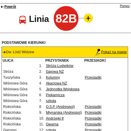
Pomoc
Powrót
82B
Linia
PODSTAWOWE KIERUNKI
Dw. Łódź Widzew
Pokaż na mapie
ULICA
PRZYSTANEK
PRZESIADKI
1.
Stróża-Ludwików
Stróża
2.
Gajowa NŻ
Tuszyńska
3.
Kolumny
Przesiadki
Wiśniowa Góra
4.
Akacjowa NŻ
Wiśniowa Góra
5.
Jednostka Wojskowa
Wiśniowa Góra
6.
Piekarnicza
Wiśniowa Góra
7.
szkoła
Rokicińska
8.
O.S.P. (Andrespol)
Przesiadki
Rokicińska
9.
Młynarska (Andrespol)
Przesiadki
Rokicińska
10.
Andrzejki #
Przesiadki
Rokicińska
11.
Gwarna
Przesiadki
Gajcego
12.
szkoła
Przesiadki