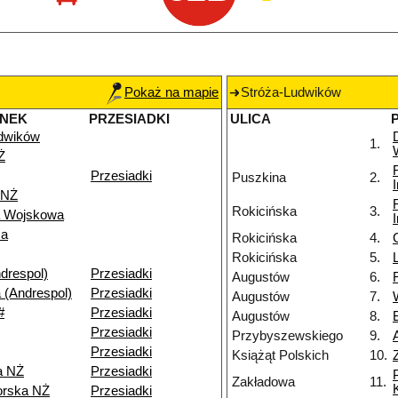
Pokaż na mapie
Stróża-Ludwików
ANEK
PRZESIADKI
ULICA
dwików
1.
Ż
Przesiadki
Puszkina
2.
 NŻ
Rokicińska
3.
a Wojskowa
za
Rokicińska
4.
Rokicińska
5.
drespol)
Przesiadki
Augustów
6.
 (Andrespol)
Przesiadki
Augustów
7.
#
Przesiadki
Augustów
8.
Przesiadki
Przybyszewskiego
9.
Przesiadki
Książąt Polskich
10.
a NŻ
Przesiadki
Zakładowa
11.
orska NŻ
Przesiadki