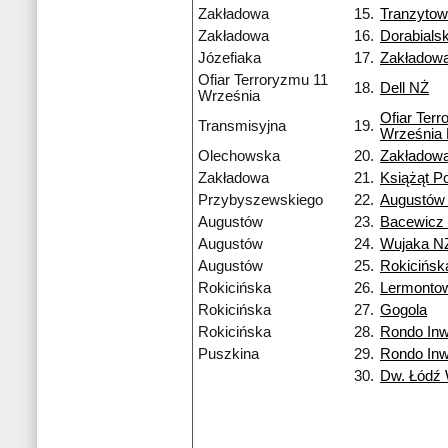
Zakładowa
15.
Tranzyto
Zakładowa
16.
Dorabialsk
Józefiaka
17.
Zakładow
Ofiar Terroryzmu 11
18.
Dell NŻ
Września
Ofiar Ter
Transmisyjna
19.
Września
Olechowska
20.
Zakładow
Zakładowa
21.
Książąt P
Przybyszewskiego
22.
Augustów
Augustów
23.
Bacewicz
Augustów
24.
Wujaka N
Augustów
25.
Rokicińsk
Rokicińska
26.
Lermonto
Rokicińska
27.
Gogola
Rokicińska
28.
Rondo Inw
Puszkina
29.
Rondo Inw
30.
Dw. Łódź