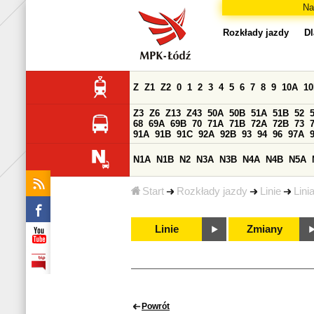
Na
Rozkłady jazdy
Dl
Z
Z1
Z2
0
1
2
3
4
5
6
7
8
9
10A
1
Z3
Z6
Z13
Z43
50A
50B
51A
51B
52
68
69A
69B
70
71A
71B
72A
72B
73
91A
91B
91C
92A
92B
93
94
96
97A
N1A
N1B
N2
N3A
N3B
N4A
N4B
N5A
Start
Rozkłady jazdy
Linie
Lini
Linie
Zmiany
Powrót