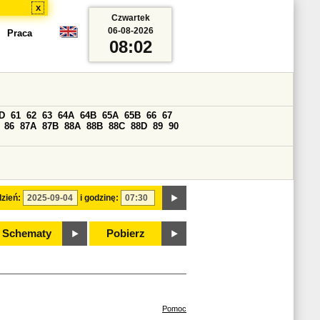
x
Czwartek
06-08-2026
Praca
08:02
D
61
62
63
64A
64B
65A
65B
66
67
86
87A
87B
88A
88B
88C
88D
89
90
zień:
i godzinę:
Schematy
Pobierz
Pomoc