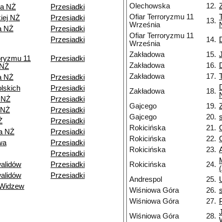
Olechowska
12.
wa NŻ
Przesiadki
Ofiar Terroryzmu 11
iej NŻ
Przesiadki
13.
Września
a NŻ
Przesiadki
Ofiar Terroryzmu 11
Przesiadki
14.
Września
Zakładowa
15.
roryzmu 11
Przesiadki
Zakładowa
16.
 NŻ
Zakładowa
17.
a NŻ
Przesiadki
olskich
Przesiadki
Zakładowa
18.
 NŻ
Przesiadki
Gajcego
19.
 NŻ
Przesiadki
Gajcego
20.
Ż
Przesiadki
Rokicińska
21.
a NŻ
Przesiadki
Rokicińska
22.
wa
Przesiadki
Rokicińska
23.
Przesiadki
alidów
Przesiadki
Rokicińska
24.
alidów
Przesiadki
Andrespol
25.
 Widzew
Wiśniowa Góra
26.
Wiśniowa Góra
27.
Wiśniowa Góra
28.