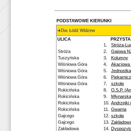
PODSTAWOWE KIERUNKI
Dw. Łódź Widzew
ULICA
PRZYST
1.
Stróża-Lu
Stróża
2.
Gajowa N
Tuszyńska
3.
Kolumny
Wiśniowa Góra
4.
Akacjowa
Wiśniowa Góra
5.
Jednostk
Wiśniowa Góra
6.
Piekarnic
Wiśniowa Góra
7.
szkoła
Rokicińska
8.
O.S.P. (An
Rokicińska
9.
Młynarska
Rokicińska
10.
Andrzejki 
Rokicińska
11.
Gwarna
Gajcego
12.
szkoła
Gajcego
13.
Zakładow
Zakładowa
14.
Dyspozyt