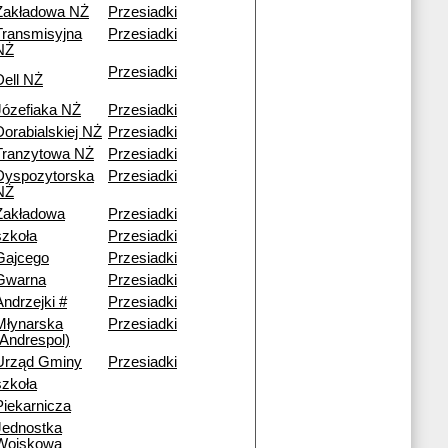
Zakładowa NŻ
Przesiadki
Transmisyjna
Przesiadki
NŻ
Przesiadki
Dell NŻ
Józefiaka NŻ
Przesiadki
Dorabialskiej NŻ
Przesiadki
Tranzytowa NŻ
Przesiadki
Dyspozytorska
Przesiadki
NŻ
Zakładowa
Przesiadki
szkoła
Przesiadki
Gajcego
Przesiadki
Gwarna
Przesiadki
Andrzejki #
Przesiadki
Młynarska
Przesiadki
(Andrespol)
Urząd Gminy
Przesiadki
szkoła
Piekarnicza
Jednostka
Wojskowa