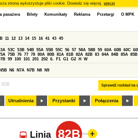
sza strona wykorzystuje pliki cookie. Dowiedz się więcej.
więcej
a pasażera
Bilety
Komunikaty
Reklama
Przetargi
O MPK
0B
11
12
13
14
15
16
41
43
45
53A
53C
53B
54B
55A
55B
55C
56
57
58A
58B
59
60A
60B
60C
60
75A
75B
76
77
78
80A
80B
81A
81B
82A
82B
83
84A
84B
85A
85B
97B
99
100
101
201
202
6.
F1
G1
G2
H
W
N5B
N6
N7A
N7B
N8
N9
a 82B
Sprawdź rozkład na d
Utrudnienia
Przystanki
Połączenia
82B
Linia