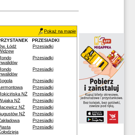
Pokaż na mapie
PRZYSTANEK
PRZESIADKI
Dw. Łódź
Przesiadki
Widzew
Rondo
Przesiadki
Inwalidów
Rondo
Przesiadki
Inwalidów
Gogola
Przesiadki
Lermontowa
Przesiadki
Rokicińska NŻ
Przesiadki
Wujaka NŻ
Przesiadki
Bacewicz NŻ
Przesiadki
Augustów NŻ
Przesiadki
Zakładowa
Przesiadki
Piasta
Przesiadki
Kołodzieja