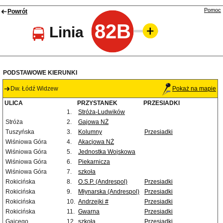
Pomoc
Powrót
82B
Linia
PODSTAWOWE KIERUNKI
Dw. Łódź Widzew
Pokaż na mapie
ULICA
PRZYSTANEK
PRZESIADKI
1.
Stróża-Ludwików
Stróża
2.
Gajowa NŻ
Tuszyńska
3.
Kolumny
Przesiadki
Wiśniowa Góra
4.
Akacjowa NŻ
Wiśniowa Góra
5.
Jednostka Wojskowa
Wiśniowa Góra
6.
Piekarnicza
Wiśniowa Góra
7.
szkoła
Rokicińska
8.
O.S.P. (Andrespol)
Przesiadki
Rokicińska
9.
Młynarska (Andrespol)
Przesiadki
Rokicińska
10.
Andrzejki #
Przesiadki
Rokicińska
11.
Gwarna
Przesiadki
Gajcego
12.
szkoła
Przesiadki