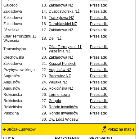
Gajcego
13.
Zakładowa NŻ
Przesiadki
Zakładowa
14.
Dyspozytorska NŻ
Przesiadki
Zakładowa
15.
Tranzytowa NŻ
Przesiadki
Zakładowa
16.
Dorabialskiej NŻ
Przesiadki
Józefiaka
17.
Zakładowa NŻ
Przesiadki
Ofiar Terroryzmu 11
Przesiadki
18.
Dell NŻ
Września
Ofiar Terroryzmu 11
Przesiadki
Transmisyjna
19.
Września NŻ
Olechowska
20.
Zakładowa NŻ
Przesiadki
Zakładowa
21.
Książąt Polskich
Przesiadki
Przybyszewskiego
22.
Augustów NŻ
Przesiadki
Augustów
23.
Bacewicz NŻ
Przesiadki
Augustów
24.
Wujaka NŻ
Przesiadki
Augustów
25.
Rokicińska NŻ
Przesiadki
Rokicińska
26.
Lermontowa
Przesiadki
Rokicińska
27.
Gogola
Przesiadki
Rokicińska
28.
Rondo Inwalidów
Przesiadki
Puszkina
29.
Rondo Inwalidów
Przesiadki
30.
Dw. Łódź Widzew
Stróża-Ludwików
Pokaż na mapie
ULICA
PRZYSTANEK
PRZESIADKI