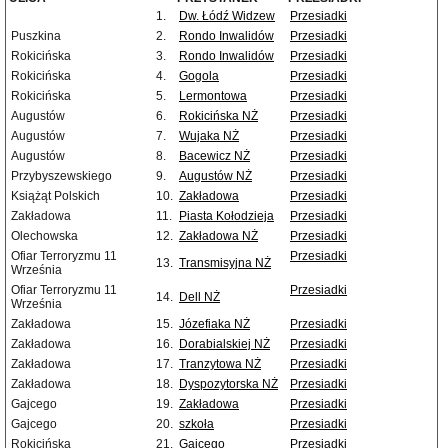
1.
Dw. Łódź Widzew
Przesiadki
Puszkina
2.
Rondo Inwalidów
Przesiadki
Rokicińska
3.
Rondo Inwalidów
Przesiadki
Rokicińska
4.
Gogola
Przesiadki
Rokicińska
5.
Lermontowa
Przesiadki
Augustów
6.
Rokicińska NŻ
Przesiadki
Augustów
7.
Wujaka NŻ
Przesiadki
Augustów
8.
Bacewicz NŻ
Przesiadki
Przybyszewskiego
9.
Augustów NŻ
Przesiadki
Książąt Polskich
10.
Zakładowa
Przesiadki
Zakładowa
11.
Piasta Kołodzieja
Przesiadki
Olechowska
12.
Zakładowa NŻ
Przesiadki
Ofiar Terroryzmu 11
Przesiadki
13.
Transmisyjna NŻ
Września
Ofiar Terroryzmu 11
Przesiadki
14.
Dell NŻ
Września
Zakładowa
15.
Józefiaka NŻ
Przesiadki
Zakładowa
16.
Dorabialskiej NŻ
Przesiadki
Zakładowa
17.
Tranzytowa NŻ
Przesiadki
Zakładowa
18.
Dyspozytorska NŻ
Przesiadki
Gajcego
19.
Zakładowa
Przesiadki
Gajcego
20.
szkoła
Przesiadki
Rokicińska
21.
Gajcego
Przesiadki