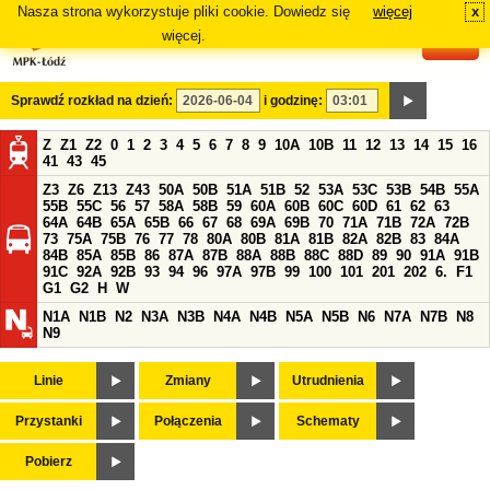
Nasza strona wykorzystuje pliki cookie. Dowiedz się
więcej
x
#
więcej.
Sprawdź rozkład na dzień:
i godzinę:
Z
Z1
Z2
0
1
2
3
4
5
6
7
8
9
10A
10B
11
12
13
14
15
16
41
43
45
Z3
Z6
Z13
Z43
50A
50B
51A
51B
52
53A
53C
53B
54B
55A
55B
55C
56
57
58A
58B
59
60A
60B
60C
60D
61
62
63
64A
64B
65A
65B
66
67
68
69A
69B
70
71A
71B
72A
72B
73
75A
75B
76
77
78
80A
80B
81A
81B
82A
82B
83
84A
84B
85A
85B
86
87A
87B
88A
88B
88C
88D
89
90
91A
91B
91C
92A
92B
93
94
96
97A
97B
99
100
101
201
202
6.
F1
G1
G2
H
W
N1A
N1B
N2
N3A
N3B
N4A
N4B
N5A
N5B
N6
N7A
N7B
N8
N9
Linie
Zmiany
Utrudnienia
Przystanki
Połączenia
Schematy
Pobierz