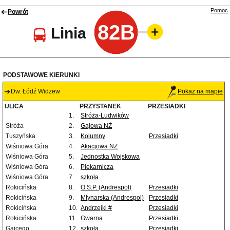
Pomoc
Powrót
82B
Linia
PODSTAWOWE KIERUNKI
Dw. Łódź Widzew
Pokaż na mapie
ULICA
PRZYSTANEK
PRZESIADKI
1.
Stróża-Ludwików
Stróża
2.
Gajowa NŻ
Tuszyńska
3.
Kolumny
Przesiadki
Wiśniowa Góra
4.
Akacjowa NŻ
Wiśniowa Góra
5.
Jednostka Wojskowa
Wiśniowa Góra
6.
Piekarnicza
Wiśniowa Góra
7.
szkoła
Rokicińska
8.
O.S.P. (Andrespol)
Przesiadki
Rokicińska
9.
Młynarska (Andrespol)
Przesiadki
Rokicińska
10.
Andrzejki #
Przesiadki
Rokicińska
11.
Gwarna
Przesiadki
Gajcego
12.
szkoła
Przesiadki