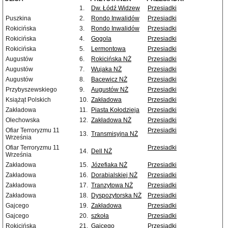
1.
Dw. Łódź Widzew
Przesiadki
Puszkina
2.
Rondo Inwalidów
Przesiadki
Rokicińska
3.
Rondo Inwalidów
Przesiadki
Rokicińska
4.
Gogola
Przesiadki
Rokicińska
5.
Lermontowa
Przesiadki
Augustów
6.
Rokicińska NŻ
Przesiadki
Augustów
7.
Wujaka NŻ
Przesiadki
Augustów
8.
Bacewicz NŻ
Przesiadki
Przybyszewskiego
9.
Augustów NŻ
Przesiadki
Książąt Polskich
10.
Zakładowa
Przesiadki
Zakładowa
11.
Piasta Kołodzieja
Przesiadki
Olechowska
12.
Zakładowa NŻ
Przesiadki
Ofiar Terroryzmu 11
Przesiadki
13.
Transmisyjna NŻ
Września
Ofiar Terroryzmu 11
Przesiadki
14.
Dell NŻ
Września
Zakładowa
15.
Józefiaka NŻ
Przesiadki
Zakładowa
16.
Dorabialskiej NŻ
Przesiadki
Zakładowa
17.
Tranzytowa NŻ
Przesiadki
Zakładowa
18.
Dyspozytorska NŻ
Przesiadki
Gajcego
19.
Zakładowa
Przesiadki
Gajcego
20.
szkoła
Przesiadki
Rokicińska
21.
Gajcego
Przesiadki