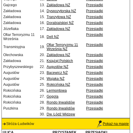
Gajcego
13.
Zakładowa NŻ
Przesiadki
Zakładowa
14.
Dyspozytorska NŻ
Przesiadki
Zakładowa
15.
Tranzytowa NŻ
Przesiadki
Zakładowa
16.
Dorabialskiej NŻ
Przesiadki
Józefiaka
17.
Zakładowa NŻ
Przesiadki
Ofiar Terroryzmu 11
Przesiadki
18.
Dell NŻ
Września
Ofiar Terroryzmu 11
Przesiadki
Transmisyjna
19.
Września NŻ
Olechowska
20.
Zakładowa NŻ
Przesiadki
Zakładowa
21.
Książąt Polskich
Przesiadki
Przybyszewskiego
22.
Augustów NŻ
Przesiadki
Augustów
23.
Bacewicz NŻ
Przesiadki
Augustów
24.
Wujaka NŻ
Przesiadki
Augustów
25.
Rokicińska NŻ
Przesiadki
Rokicińska
26.
Lermontowa
Przesiadki
Rokicińska
27.
Gogola
Przesiadki
Rokicińska
28.
Rondo Inwalidów
Przesiadki
Puszkina
29.
Rondo Inwalidów
Przesiadki
30.
Dw. Łódź Widzew
Stróża-Ludwików
Pokaż na mapie
ULICA
PRZYSTANEK
PRZESIADKI