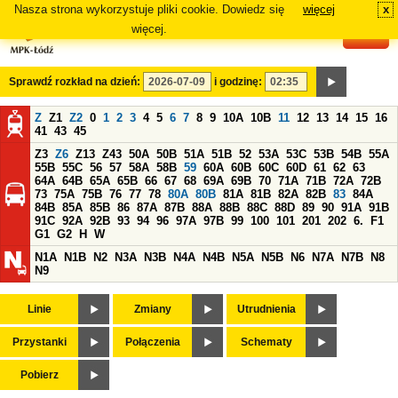
Nasza strona wykorzystuje pliki cookie. Dowiedz się
więcej
x
#
więcej.
Sprawdź rozkład na dzień:
i godzinę:
Z
Z1
Z2
0
1
2
3
4
5
6
7
8
9
10A
10B
11
12
13
14
15
16
41
43
45
Z3
Z6
Z13
Z43
50A
50B
51A
51B
52
53A
53C
53B
54B
55A
55B
55C
56
57
58A
58B
59
60A
60B
60C
60D
61
62
63
64A
64B
65A
65B
66
67
68
69A
69B
70
71A
71B
72A
72B
73
75A
75B
76
77
78
80A
80B
81A
81B
82A
82B
83
84A
84B
85A
85B
86
87A
87B
88A
88B
88C
88D
89
90
91A
91B
91C
92A
92B
93
94
96
97A
97B
99
100
101
201
202
6.
F1
G1
G2
H
W
N1A
N1B
N2
N3A
N3B
N4A
N4B
N5A
N5B
N6
N7A
N7B
N8
N9
Linie
Zmiany
Utrudnienia
Przystanki
Połączenia
Schematy
Pobierz