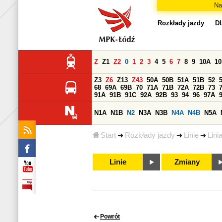
Na
Rozkłady jazdy
Dl
Z
Z1
Z2
0
1
2
3
4
5
6
7
8
9
10A
1
Z3
Z6
Z13
Z43
50A
50B
51A
51B
52
68
69A
69B
70
71A
71B
72A
72B
73
91A
91B
91C
92A
92B
93
94
96
97A
N1A
N1B
N2
N3A
N3B
N4A
N4B
N5A
Start
Rozkłady jazdy
Linie
Lini
Linie
Zmiany
Powrót