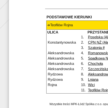
PODSTAWOWE KIERUNKI
Teofilów Rojna
ULICA
PRZYSTAN
1.
Poselska (Al
Konstantynowska
2.
CPN NŻ (Al
3.
Szatonia #
Aleksandrowska
4.
Romanowsk
Aleksandrowska
5.
Spadkowa 
Aleksandrowska
6.
Chochoła
Aleksandrowska
7.
Szczecińsk
Rydzowa
8.
Aleksandro
Rydzowa
9.
Lniana
Rojna
10.
Wici
11.
Teofilów Roj
Wszystkie treści MPK-Łódź Spółka z o.o. op