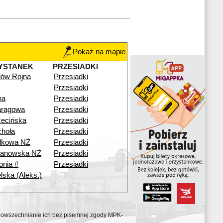
Pokaż na mapie
YSTANEK
PRZESIADKI
ilów Rojna
Przesiadki
Przesiadki
na
Przesiadki
aragowa
Przesiadki
ecińska
Przesiadki
hoła
Przesiadki
dkowa NŻ
Przesiadki
anowska NŻ
Przesiadki
onia #
Przesiadki
lska (Aleks.)
ozpowszechnianie ich bez pisemnej zgody MPK-