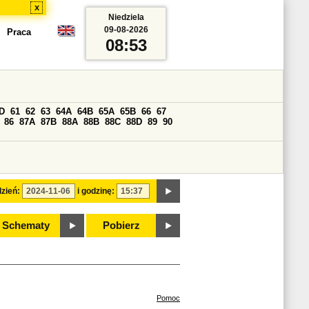
x
Niedziela
09-08-2026
Praca
08:53
D
61
62
63
64A
64B
65A
65B
66
67
86
87A
87B
88A
88B
88C
88D
89
90
zień:
i godzinę:
Schematy
Pobierz
Pomoc