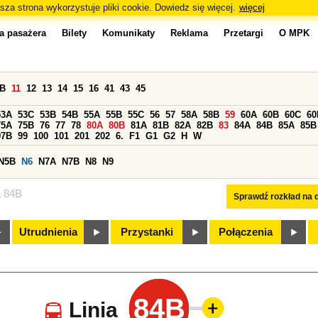
sza strona wykorzystuje pliki cookie. Dowiedz się więcej.
więcej
a pasażera
Bilety
Komunikaty
Reklama
Przetargi
O MPK
0B
11
12
13
14
15
16
41
43
45
53A
53C
53B
54B
55A
55B
55C
56
57
58A
58B
59
60A
60B
60C
60
75A
75B
76
77
78
80A
80B
81A
81B
82A
82B
83
84A
84B
85A
85B
97B
99
100
101
201
202
6.
F1
G1
G2
H
W
N5B
N6
N7A
N7B
N8
N9
a 84B
Sprawdź rozkład na d
Utrudnienia
Przystanki
Połączenia
84B
Linia