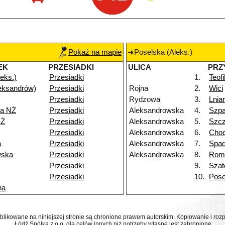
Pokaż na mapie
Poselska (Aleks.)
EK
PRZESIADKI
ULICA
PRZ
eks.)
Przesiadki
1.
Teof
eksandrów)
Przesiadki
Rojna
2.
Wici
Przesiadki
Rydzowa
3.
Lnia
a NŻ
Przesiadki
Aleksandrowska
4.
Szp
NŻ
Przesiadki
Aleksandrowska
5.
Szcz
Przesiadki
Aleksandrowska
6.
Choc
a
Przesiadki
Aleksandrowska
7.
Spa
wska
Przesiadki
Aleksandrowska
8.
Rom
Przesiadki
9.
Szat
Przesiadki
10.
Pose
na
ublikowane na niniejszej stronie są chronione prawem autorskim. Kopiowanie i r
Łódź Spółka z o.o. dla celów innych niż potrzeby własne jest zabronione.