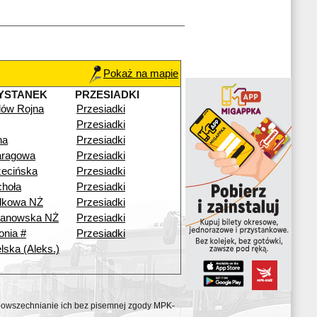
Pokaż na mapie
YSTANEK
PRZESIADKI
ilów Rojna
Przesiadki
Przesiadki
na
Przesiadki
aragowa
Przesiadki
ecińska
Przesiadki
hoła
Przesiadki
dkowa NŻ
Przesiadki
anowska NŻ
Przesiadki
onia #
Przesiadki
lska (Aleks.)
ozpowszechnianie ich bez pisemnej zgody MPK-