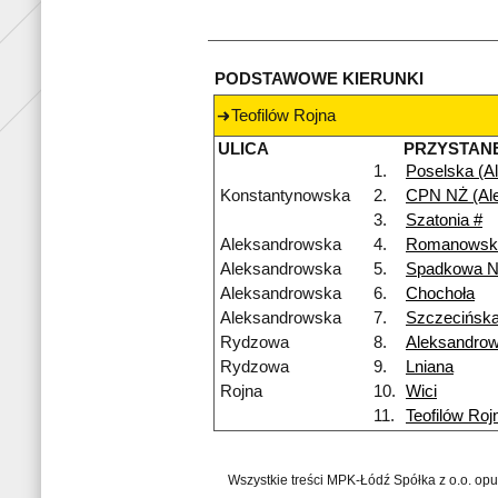
PODSTAWOWE KIERUNKI
Teofilów Rojna
ULICA
PRZYSTAN
1.
Poselska (Al
Konstantynowska
2.
CPN NŻ (Al
3.
Szatonia #
Aleksandrowska
4.
Romanowsk
Aleksandrowska
5.
Spadkowa 
Aleksandrowska
6.
Chochoła
Aleksandrowska
7.
Szczecińsk
Rydzowa
8.
Aleksandro
Rydzowa
9.
Lniana
Rojna
10.
Wici
11.
Teofilów Roj
Wszystkie treści MPK-Łódź Spółka z o.o. op