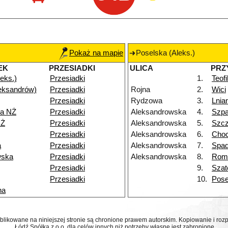
Pokaż na mapie
Poselska (Aleks.)
EK
PRZESIADKI
ULICA
PRZ
eks.)
Przesiadki
1.
Teof
eksandrów)
Przesiadki
Rojna
2.
Wici
Przesiadki
Rydzowa
3.
Lnia
a NŻ
Przesiadki
Aleksandrowska
4.
Szp
NŻ
Przesiadki
Aleksandrowska
5.
Szcz
Przesiadki
Aleksandrowska
6.
Choc
a
Przesiadki
Aleksandrowska
7.
Spa
wska
Przesiadki
Aleksandrowska
8.
Rom
Przesiadki
9.
Szat
Przesiadki
10.
Pose
na
ublikowane na niniejszej stronie są chronione prawem autorskim. Kopiowanie i r
Łódź Spółka z o.o. dla celów innych niż potrzeby własne jest zabronione.