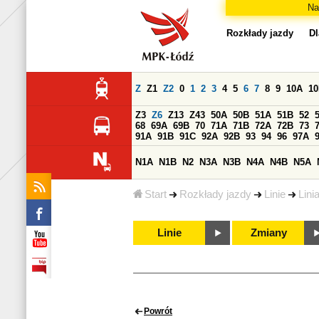
Na
Rozkłady jazdy
Dl
Z
Z1
Z2
0
1
2
3
4
5
6
7
8
9
10A
1
Z3
Z6
Z13
Z43
50A
50B
51A
51B
52
68
69A
69B
70
71A
71B
72A
72B
73
91A
91B
91C
92A
92B
93
94
96
97A
N1A
N1B
N2
N3A
N3B
N4A
N4B
N5A
Start
Rozkłady jazdy
Linie
Lini
Linie
Zmiany
Powrót