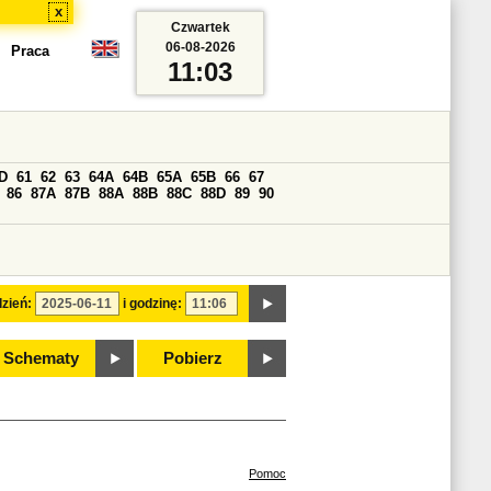
x
Czwartek
06-08-2026
Praca
11:03
D
61
62
63
64A
64B
65A
65B
66
67
86
87A
87B
88A
88B
88C
88D
89
90
zień:
i godzinę:
Schematy
Pobierz
Pomoc