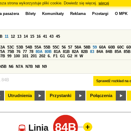
sza strona wykorzystuje pliki cookie. Dowiedz się więcej.
więcej
a pasażera
Bilety
Komunikaty
Reklama
Przetargi
O MPK
0B
11
12
13
14
15
16
41
43
45
53A
53C
53B
54B
55A
55B
55C
56
57
58A
58B
59
60A
60B
60C
60
75A
75B
76
77
78
80A
80B
81A
81B
82A
82B
83
84A
84B
85A
85B
97B
99
100
101
201
202
6.
F1
G1
G2
H
W
N5B
N6
N7A
N7B
N8
N9
a 84B
Sprawdź rozkład na d
Utrudnienia
Przystanki
Połączenia
84B
Linia