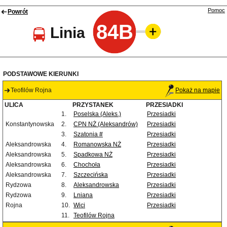
Pomoc
Powrót
84B
Linia
PODSTAWOWE KIERUNKI
Teofilów Rojna
Pokaż na mapie
ULICA
PRZYSTANEK
PRZESIADKI
1.
Poselska (Aleks.)
Przesiadki
Konstantynowska
2.
CPN NŻ (Aleksandrów)
Przesiadki
3.
Szatonia #
Przesiadki
Aleksandrowska
4.
Romanowska NŻ
Przesiadki
Aleksandrowska
5.
Spadkowa NŻ
Przesiadki
Aleksandrowska
6.
Chochoła
Przesiadki
Aleksandrowska
7.
Szczecińska
Przesiadki
Rydzowa
8.
Aleksandrowska
Przesiadki
Rydzowa
9.
Lniana
Przesiadki
Rojna
10.
Wici
Przesiadki
11.
Teofilów Rojna