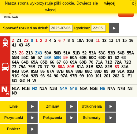
Nasza strona wykorzystuje pliki cookie. Dowiedz się
więcej
x
#
więcej.
Sprawdź rozkład na dzień:
i godzinę:
Z
Z1
Z2
0
1
2
3
4
5
6
7
8
9
10A
10B
11
12
13
14
15
16
41
43
45
Z3
Z6
Z13
Z43
50A
50B
51A
51B
52
53A
53C
53B
54B
55A
55B
55C
56
57
58A
58B
59
60A
60B
60C
60D
61
62
63
64A
64B
65A
65B
66
67
68
69A
69B
70
71A
71B
72A
72B
73
75A
75B
76
77
78
80A
80B
81A
81B
82A
82B
83
84A
84B
85A
85B
86
87A
87B
88A
88B
88C
88D
89
90
91A
91B
91C
92A
92B
93
94
96
97A
97B
99
100
101
201
202
6.
F1
G1
G2
H
W
N1A
N1B
N2
N3A
N3B
N4A
N4B
N5A
N5B
N6
N7A
N7B
N8
N9
Linie
Zmiany
Utrudnienia
Przystanki
Połączenia
Schematy
Pobierz