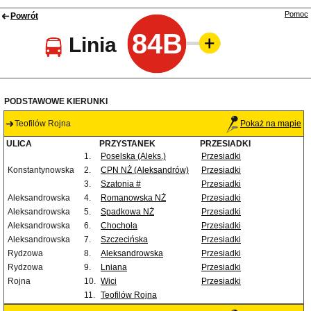
Pomoc
Powrót
84B
Linia
PODSTAWOWE KIERUNKI
Teofilów Rojna
Pokaż na mapie
ULICA
PRZYSTANEK
PRZESIADKI
1.
Poselska (Aleks.)
Przesiadki
Konstantynowska
2.
CPN NŻ (Aleksandrów)
Przesiadki
3.
Szatonia #
Przesiadki
Aleksandrowska
4.
Romanowska NŻ
Przesiadki
Aleksandrowska
5.
Spadkowa NŻ
Przesiadki
Aleksandrowska
6.
Chochoła
Przesiadki
Aleksandrowska
7.
Szczecińska
Przesiadki
Rydzowa
8.
Aleksandrowska
Przesiadki
Rydzowa
9.
Lniana
Przesiadki
Rojna
10.
Wici
Przesiadki
11.
Teofilów Rojna