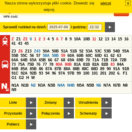
Nasza strona wykorzystuje pliki cookie. Dowiedz się
więcej
x
#
więcej.
Sprawdź rozkład na dzień:
i godzinę:
Z
Z1
Z2
0
1
2
3
4
5
6
7
8
9
10A
10B
11
12
13
14
15
16
41
43
45
Z3
Z6
Z13
Z43
50A
50B
51A
51B
52
53A
53C
53B
54B
55A
55B
55C
56
57
58A
58B
59
60A
60B
60C
60D
61
62
63
64A
64B
65A
65B
66
67
68
69A
69B
70
71A
71B
72A
72B
73
75A
75B
76
77
78
80A
80B
81A
81B
82A
82B
83
84A
84B
85A
85B
86
87A
87B
88A
88B
88C
88D
89
90
91A
91B
91C
92A
92B
93
94
96
97A
97B
99
100
101
201
202
6.
F1
G1
G2
H
W
N1A
N1B
N2
N3A
N3B
N4A
N4B
N5A
N5B
N6
N7A
N7B
N8
N9
Linie
Zmiany
Utrudnienia
Przystanki
Połączenia
Schematy
Pobierz