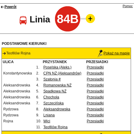
Pomoc
Powrót
84B
Linia
PODSTAWOWE KIERUNKI
Teofilów Rojna
Pokaż na mapie
ULICA
PRZYSTANEK
PRZESIADKI
1.
Poselska (Aleks.)
Przesiadki
Konstantynowska
2.
CPN NŻ (Aleksandrów)
Przesiadki
3.
Szatonia #
Przesiadki
Aleksandrowska
4.
Romanowska NŻ
Przesiadki
Aleksandrowska
5.
Spadkowa NŻ
Przesiadki
Aleksandrowska
6.
Chochoła
Przesiadki
Aleksandrowska
7.
Szczecińska
Przesiadki
Rydzowa
8.
Aleksandrowska
Przesiadki
Rydzowa
9.
Lniana
Przesiadki
Rojna
10.
Wici
Przesiadki
11.
Teofilów Rojna