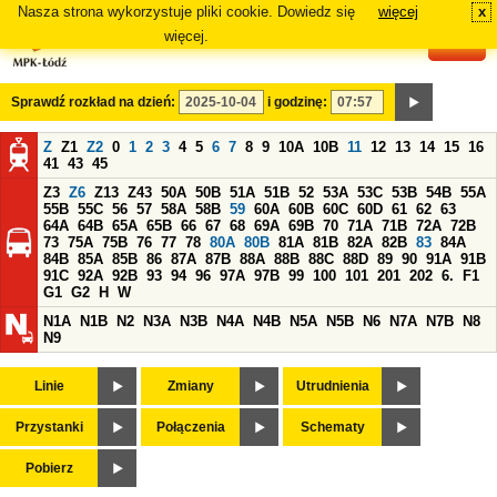
Nasza strona wykorzystuje pliki cookie. Dowiedz się
więcej
x
#
więcej.
Sprawdź rozkład na dzień:
i godzinę:
Z
Z1
Z2
0
1
2
3
4
5
6
7
8
9
10A
10B
11
12
13
14
15
16
41
43
45
Z3
Z6
Z13
Z43
50A
50B
51A
51B
52
53A
53C
53B
54B
55A
55B
55C
56
57
58A
58B
59
60A
60B
60C
60D
61
62
63
64A
64B
65A
65B
66
67
68
69A
69B
70
71A
71B
72A
72B
73
75A
75B
76
77
78
80A
80B
81A
81B
82A
82B
83
84A
84B
85A
85B
86
87A
87B
88A
88B
88C
88D
89
90
91A
91B
91C
92A
92B
93
94
96
97A
97B
99
100
101
201
202
6.
F1
G1
G2
H
W
N1A
N1B
N2
N3A
N3B
N4A
N4B
N5A
N5B
N6
N7A
N7B
N8
N9
Linie
Zmiany
Utrudnienia
Przystanki
Połączenia
Schematy
Pobierz