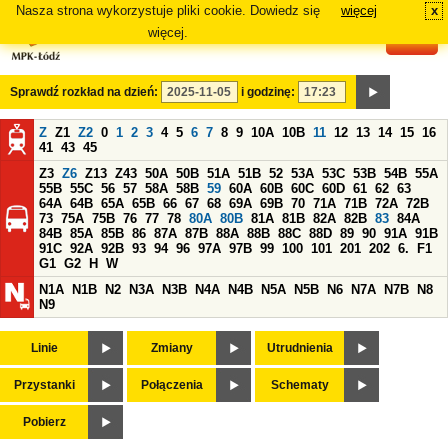
Nasza strona wykorzystuje pliki cookie. Dowiedz się
więcej
x
#
więcej.
Sprawdź rozkład na dzień:
i godzinę:
Z
Z1
Z2
0
1
2
3
4
5
6
7
8
9
10A
10B
11
12
13
14
15
16
41
43
45
Z3
Z6
Z13
Z43
50A
50B
51A
51B
52
53A
53C
53B
54B
55A
55B
55C
56
57
58A
58B
59
60A
60B
60C
60D
61
62
63
64A
64B
65A
65B
66
67
68
69A
69B
70
71A
71B
72A
72B
73
75A
75B
76
77
78
80A
80B
81A
81B
82A
82B
83
84A
84B
85A
85B
86
87A
87B
88A
88B
88C
88D
89
90
91A
91B
91C
92A
92B
93
94
96
97A
97B
99
100
101
201
202
6.
F1
G1
G2
H
W
N1A
N1B
N2
N3A
N3B
N4A
N4B
N5A
N5B
N6
N7A
N7B
N8
N9
Linie
Zmiany
Utrudnienia
Przystanki
Połączenia
Schematy
Pobierz