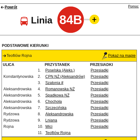
Pomoc
Powrót
84B
Linia
PODSTAWOWE KIERUNKI
Teofilów Rojna
Pokaż na mapie
ULICA
PRZYSTANEK
PRZESIADKI
1.
Poselska (Aleks.)
Przesiadki
Konstantynowska
2.
CPN NŻ (Aleksandrów)
Przesiadki
3.
Szatonia #
Przesiadki
Aleksandrowska
4.
Romanowska NŻ
Przesiadki
Aleksandrowska
5.
Spadkowa NŻ
Przesiadki
Aleksandrowska
6.
Chochoła
Przesiadki
Aleksandrowska
7.
Szczecińska
Przesiadki
Rydzowa
8.
Aleksandrowska
Przesiadki
Rydzowa
9.
Lniana
Przesiadki
Rojna
10.
Wici
Przesiadki
11.
Teofilów Rojna