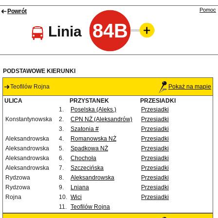
Pomoc
Powrót
84B
Linia
PODSTAWOWE KIERUNKI
Teofilów Rojna
Pokaż na mapie
ULICA
PRZYSTANEK
PRZESIADKI
1.
Poselska (Aleks.)
Przesiadki
Konstantynowska
2.
CPN NŻ (Aleksandrów)
Przesiadki
3.
Szatonia #
Przesiadki
Aleksandrowska
4.
Romanowska NŻ
Przesiadki
Aleksandrowska
5.
Spadkowa NŻ
Przesiadki
Aleksandrowska
6.
Chochoła
Przesiadki
Aleksandrowska
7.
Szczecińska
Przesiadki
Rydzowa
8.
Aleksandrowska
Przesiadki
Rydzowa
9.
Lniana
Przesiadki
Rojna
10.
Wici
Przesiadki
11.
Teofilów Rojna