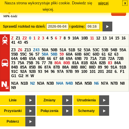
Nasza strona wykorzystuje pliki cookie. Dowiedz się
więcej
x
#
więcej.
Sprawdź rozkład na dzień:
i godzinę:
Z
Z1
Z2
0
1
2
3
4
5
6
7
8
9
10A
10B
11
12
13
14
15
16
41
43
45
Z3
Z6
Z13
Z43
50A
50B
51A
51B
52
53A
53C
53B
54B
55A
55B
55C
56
57
58A
58B
59
60A
60B
60C
60D
61
62
63
64A
64B
65A
65B
66
67
68
69A
69B
70
71A
71B
72A
72B
73
75A
75B
76
77
78
80A
80B
81A
81B
82A
82B
83
84A
84B
85A
85B
86
87A
87B
88A
88B
88C
88D
89
90
91A
91B
91C
92A
92B
93
94
96
97A
97B
99
100
101
201
202
6.
F1
G1
G2
H
W
N1A
N1B
N2
N3A
N3B
N4A
N4B
N5A
N5B
N6
N7A
N7B
N8
N9
Linie
Zmiany
Utrudnienia
Przystanki
Połączenia
Schematy
Pobierz