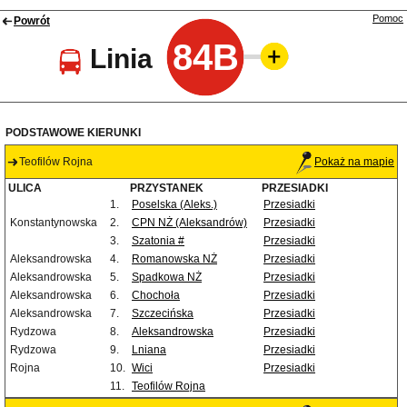
Pomoc
Powrót
84B
Linia
PODSTAWOWE KIERUNKI
Teofilów Rojna
Pokaż na mapie
ULICA
PRZYSTANEK
PRZESIADKI
1.
Poselska (Aleks.)
Przesiadki
Konstantynowska
2.
CPN NŻ (Aleksandrów)
Przesiadki
3.
Szatonia #
Przesiadki
Aleksandrowska
4.
Romanowska NŻ
Przesiadki
Aleksandrowska
5.
Spadkowa NŻ
Przesiadki
Aleksandrowska
6.
Chochoła
Przesiadki
Aleksandrowska
7.
Szczecińska
Przesiadki
Rydzowa
8.
Aleksandrowska
Przesiadki
Rydzowa
9.
Lniana
Przesiadki
Rojna
10.
Wici
Przesiadki
11.
Teofilów Rojna