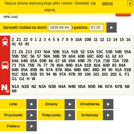
Nasza strona wykorzystuje pliki cookie. Dowiedz się
więcej
x
#
więcej.
Sprawdź rozkład na dzień:
i godzinę:
Z
Z1
Z2
0
1
2
3
4
5
6
7
8
9
10A
10B
11
12
13
14
15
16
41
43
45
Z3
Z6
Z13
Z43
50A
50B
51A
51B
52
53A
53C
53B
54B
55A
55B
55C
56
57
58A
58B
59
60A
60B
60C
60D
61
62
63
64A
64B
65A
65B
66
67
68
69A
69B
70
71A
71B
72A
72B
73
75A
75B
76
77
78
80A
80B
81A
81B
82A
82B
83
84A
84B
85A
85B
86
87A
87B
88A
88B
88C
88D
89
90
91A
91B
91C
92A
92B
93
94
96
97A
97B
99
100
101
201
202
6.
F1
G1
G2
H
W
N1A
N1B
N2
N3A
N3B
N4A
N4B
N5A
N5B
N6
N7A
N7B
N8
N9
Linie
Zmiany
Utrudnienia
Przystanki
Połączenia
Schematy
Pobierz