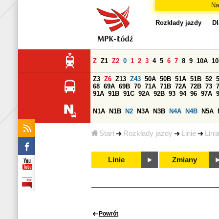
Na
Rozkłady jazdy
Dl
Z
Z1
Z2
0
1
2
3
4
5
6
7
8
9
10A
1
Z3
Z6
Z13
Z43
50A
50B
51A
51B
52
68
69A
69B
70
71A
71B
72A
72B
73
91A
91B
91C
92A
92B
93
94
96
97A
N1A
N1B
N2
N3A
N3B
N4A
N4B
N5A
Start
Rozkłady jazdy
Linie
Lini
Linie
Zmiany
Powrót