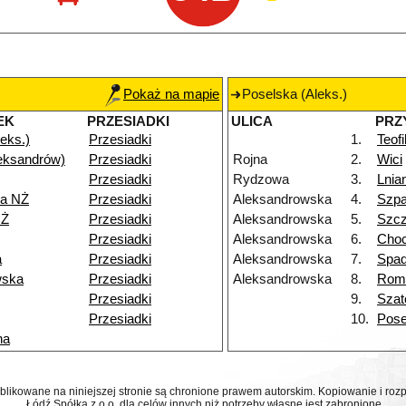
Pokaż na mapie
Poselska (Aleks.)
EK
PRZESIADKI
ULICA
PRZ
eks.)
Przesiadki
1.
Teof
eksandrów)
Przesiadki
Rojna
2.
Wici
Przesiadki
Rydzowa
3.
Lnia
a NŻ
Przesiadki
Aleksandrowska
4.
Szp
NŻ
Przesiadki
Aleksandrowska
5.
Szcz
Przesiadki
Aleksandrowska
6.
Choc
a
Przesiadki
Aleksandrowska
7.
Spa
wska
Przesiadki
Aleksandrowska
8.
Rom
Przesiadki
9.
Szat
Przesiadki
10.
Pose
na
ublikowane na niniejszej stronie są chronione prawem autorskim. Kopiowanie i r
Łódź Spółka z o.o. dla celów innych niż potrzeby własne jest zabronione.