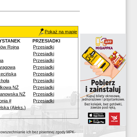
Pokaż na mapie
YSTANEK
PRZESIADKI
ilów Rojna
Przesiadki
Przesiadki
na
Przesiadki
aragowa
Przesiadki
ecińska
Przesiadki
hoła
Przesiadki
dkowa NŻ
Przesiadki
anowska NŻ
Przesiadki
onia #
Przesiadki
lska (Aleks.)
ozpowszechnianie ich bez pisemnej zgody MPK-