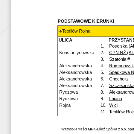
PODSTAWOWE KIERUNKI
Teofilów Rojna
ULICA
PRZYSTAN
1.
Poselska (Al
Konstantynowska
2.
CPN NŻ (Al
3.
Szatonia #
Aleksandrowska
4.
Romanowsk
Aleksandrowska
5.
Spadkowa 
Aleksandrowska
6.
Chochoła
Aleksandrowska
7.
Szczecińsk
Rydzowa
8.
Aleksandro
Rydzowa
9.
Lniana
Rojna
10.
Wici
11.
Teofilów Roj
Wszystkie treści MPK-Łódź Spółka z o.o. op