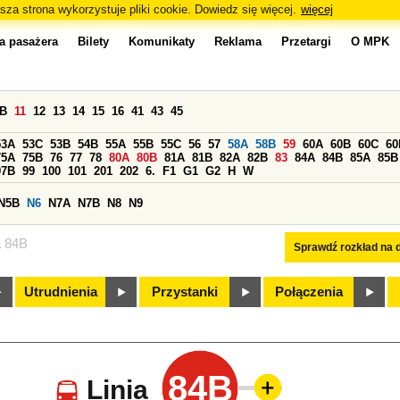
sza strona wykorzystuje pliki cookie. Dowiedz się więcej.
więcej
a pasażera
Bilety
Komunikaty
Reklama
Przetargi
O MPK
0B
11
12
13
14
15
16
41
43
45
53A
53C
53B
54B
55A
55B
55C
56
57
58A
58B
59
60A
60B
60C
60
75A
75B
76
77
78
80A
80B
81A
81B
82A
82B
83
84A
84B
85A
85B
97B
99
100
101
201
202
6.
F1
G1
G2
H
W
N5B
N6
N7A
N7B
N8
N9
a 84B
Sprawdź rozkład na d
Utrudnienia
Przystanki
Połączenia
84B
Linia