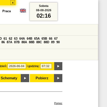
x
Sobota
08-08-2026
Praca
02:16
D
61
62
63
64A
64B
65A
65B
66
67
86
87A
87B
88A
88B
88C
88D
89
90
zień:
i godzinę:
Schematy
Pobierz
Pomoc