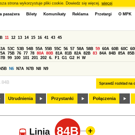
sza strona wykorzystuje pliki cookie. Dowiedz się więcej.
więcej
a pasażera
Bilety
Komunikaty
Reklama
Przetargi
O MPK
0B
11
12
13
14
15
16
41
43
45
53A
53C
53B
54B
55A
55B
55C
56
57
58A
58B
59
60A
60B
60C
60
75A
75B
76
77
78
80A
80B
81A
81B
82A
82B
83
84A
84B
85A
85B
97B
99
100
101
201
202
6.
F1
G1
G2
H
W
N5B
N6
N7A
N7B
N8
N9
a 84B
Sprawdź rozkład na d
Utrudnienia
Przystanki
Połączenia
84B
Linia