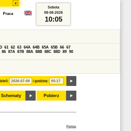
x
Sobota
08-08-2026
Praca
10:05
D
61
62
63
64A
64B
65A
65B
66
67
86
87A
87B
88A
88B
88C
88D
89
90
zień:
i godzinę:
Schematy
Pobierz
Pomoc