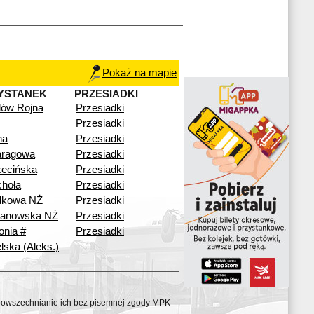
Pokaż na mapie
YSTANEK
PRZESIADKI
ilów Rojna
Przesiadki
Przesiadki
na
Przesiadki
aragowa
Przesiadki
ecińska
Przesiadki
hoła
Przesiadki
dkowa NŻ
Przesiadki
anowska NŻ
Przesiadki
onia #
Przesiadki
lska (Aleks.)
ozpowszechnianie ich bez pisemnej zgody MPK-