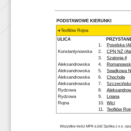
PODSTAWOWE KIERUNKI
Teofilów Rojna
ULICA
PRZYSTAN
1.
Poselska (Al
Konstantynowska
2.
CPN NŻ (Al
3.
Szatonia #
Aleksandrowska
4.
Romanowsk
Aleksandrowska
5.
Spadkowa 
Aleksandrowska
6.
Chochoła
Aleksandrowska
7.
Szczecińsk
Rydzowa
8.
Aleksandro
Rydzowa
9.
Lniana
Rojna
10.
Wici
11.
Teofilów Roj
Wszystkie treści MPK-Łódź Spółka z o.o. op