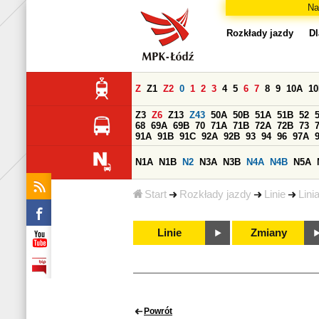
Na
Rozkłady jazdy
Dl
Z
Z1
Z2
0
1
2
3
4
5
6
7
8
9
10A
1
Z3
Z6
Z13
Z43
50A
50B
51A
51B
52
68
69A
69B
70
71A
71B
72A
72B
73
91A
91B
91C
92A
92B
93
94
96
97A
N1A
N1B
N2
N3A
N3B
N4A
N4B
N5A
Start
Rozkłady jazdy
Linie
Lini
Linie
Zmiany
Powrót