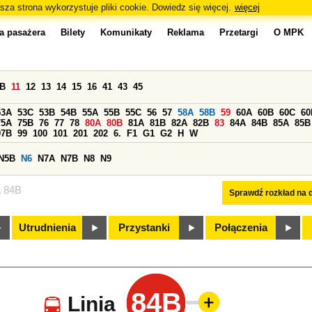
sza strona wykorzystuje pliki cookie. Dowiedz się więcej.
więcej
a pasażera
Bilety
Komunikaty
Reklama
Przetargi
O MPK
0B
11
12
13
14
15
16
41
43
45
53A
53C
53B
54B
55A
55B
55C
56
57
58A
58B
59
60A
60B
60C
60
75A
75B
76
77
78
80A
80B
81A
81B
82A
82B
83
84A
84B
85A
85B
97B
99
100
101
201
202
6.
F1
G1
G2
H
W
N5B
N6
N7A
N7B
N8
N9
a 84B
Sprawdź rozkład na d
Utrudnienia
Przystanki
Połączenia
84B
Linia