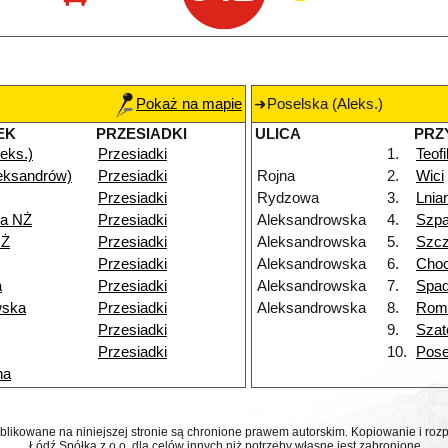
Pokaż na mapie
Poselska (Aleks.)
EK
PRZESIADKI
ULICA
PRZ
eks.)
Przesiadki
1.
Teof
eksandrów)
Przesiadki
Rojna
2.
Wici
Przesiadki
Rydzowa
3.
Lnia
a NŻ
Przesiadki
Aleksandrowska
4.
Szp
NŻ
Przesiadki
Aleksandrowska
5.
Szcz
Przesiadki
Aleksandrowska
6.
Choc
a
Przesiadki
Aleksandrowska
7.
Spa
wska
Przesiadki
Aleksandrowska
8.
Rom
Przesiadki
9.
Szat
Przesiadki
10.
Pose
na
ublikowane na niniejszej stronie są chronione prawem autorskim. Kopiowanie i r
Łódź Spółka z o.o. dla celów innych niż potrzeby własne jest zabronione.