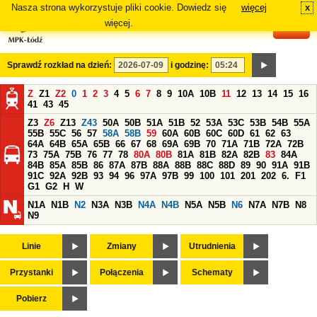
Nasza strona wykorzystuje pliki cookie. Dowiedz się
więcej
x
#
więcej.
Sprawdź rozkład na dzień:
i godzinę:
Z
Z1
Z2
0
1
2
3
4
5
6
7
8
9
10A
10B
11
12
13
14
15
16
41
43
45
Z3
Z6
Z13
Z43
50A
50B
51A
51B
52
53A
53C
53B
54B
55A
55B
55C
56
57
58A
58B
59
60A
60B
60C
60D
61
62
63
64A
64B
65A
65B
66
67
68
69A
69B
70
71A
71B
72A
72B
73
75A
75B
76
77
78
80A
80B
81A
81B
82A
82B
83
84A
84B
85A
85B
86
87A
87B
88A
88B
88C
88D
89
90
91A
91B
91C
92A
92B
93
94
96
97A
97B
99
100
101
201
202
6.
F1
G1
G2
H
W
N1A
N1B
N2
N3A
N3B
N4A
N4B
N5A
N5B
N6
N7A
N7B
N8
N9
Linie
Zmiany
Utrudnienia
Przystanki
Połączenia
Schematy
Pobierz