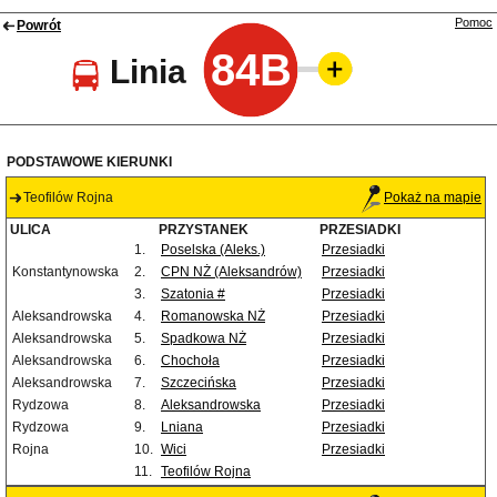
Pomoc
Powrót
84B
Linia
PODSTAWOWE KIERUNKI
Teofilów Rojna
Pokaż na mapie
ULICA
PRZYSTANEK
PRZESIADKI
1.
Poselska (Aleks.)
Przesiadki
Konstantynowska
2.
CPN NŻ (Aleksandrów)
Przesiadki
3.
Szatonia #
Przesiadki
Aleksandrowska
4.
Romanowska NŻ
Przesiadki
Aleksandrowska
5.
Spadkowa NŻ
Przesiadki
Aleksandrowska
6.
Chochoła
Przesiadki
Aleksandrowska
7.
Szczecińska
Przesiadki
Rydzowa
8.
Aleksandrowska
Przesiadki
Rydzowa
9.
Lniana
Przesiadki
Rojna
10.
Wici
Przesiadki
11.
Teofilów Rojna