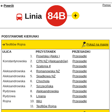
Pomoc
Powrót
84B
Linia
PODSTAWOWE KIERUNKI
Teofilów Rojna
Pokaż na mapie
ULICA
PRZYSTANEK
PRZESIADKI
1.
Poselska (Aleks.)
Przesiadki
Konstantynowska
2.
CPN NŻ (Aleksandrów)
Przesiadki
3.
Szatonia #
Przesiadki
Aleksandrowska
4.
Romanowska NŻ
Przesiadki
Aleksandrowska
5.
Spadkowa NŻ
Przesiadki
Aleksandrowska
6.
Chochoła
Przesiadki
Aleksandrowska
7.
Szczecińska
Przesiadki
Rydzowa
8.
Aleksandrowska
Przesiadki
Rydzowa
9.
Lniana
Przesiadki
Rojna
10.
Wici
Przesiadki
11.
Teofilów Rojna