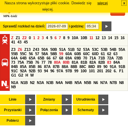
Nasza strona wykorzystuje pliki cookie. Dowiedz się
więcej
x
#
więcej.
Sprawdź rozkład na dzień:
i godzinę:
Z
Z1
Z2
0
1
2
3
4
5
6
7
8
9
10A
10B
11
12
13
14
15
16
41
43
45
Z3
Z6
Z13
Z43
50A
50B
51A
51B
52
53A
53C
53B
54B
55A
55B
55C
56
57
58A
58B
59
60A
60B
60C
60D
61
62
63
64A
64B
65A
65B
66
67
68
69A
69B
70
71A
71B
72A
72B
73
75A
75B
76
77
78
80A
80B
81A
81B
82A
82B
83
84A
84B
85A
85B
86
87A
87B
88A
88B
88C
88D
89
90
91A
91B
91C
92A
92B
93
94
96
97A
97B
99
100
101
201
202
6.
F1
G1
G2
H
W
N1A
N1B
N2
N3A
N3B
N4A
N4B
N5A
N5B
N6
N7A
N7B
N8
N9
Linie
Zmiany
Utrudnienia
Przystanki
Połączenia
Schematy
Pobierz