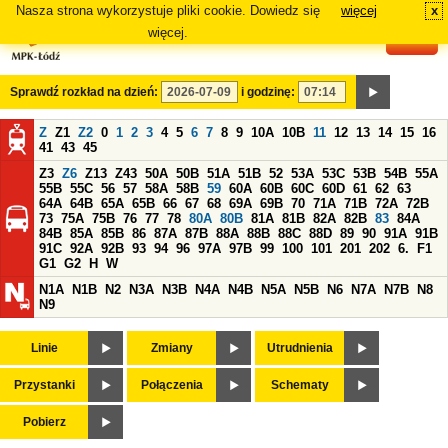
Nasza strona wykorzystuje pliki cookie. Dowiedz się
więcej
x
#
więcej.
Sprawdź rozkład na dzień:
i godzinę:
Z
Z1
Z2
0
1
2
3
4
5
6
7
8
9
10A
10B
11
12
13
14
15
16
41
43
45
Z3
Z6
Z13
Z43
50A
50B
51A
51B
52
53A
53C
53B
54B
55A
55B
55C
56
57
58A
58B
59
60A
60B
60C
60D
61
62
63
64A
64B
65A
65B
66
67
68
69A
69B
70
71A
71B
72A
72B
73
75A
75B
76
77
78
80A
80B
81A
81B
82A
82B
83
84A
84B
85A
85B
86
87A
87B
88A
88B
88C
88D
89
90
91A
91B
91C
92A
92B
93
94
96
97A
97B
99
100
101
201
202
6.
F1
G1
G2
H
W
N1A
N1B
N2
N3A
N3B
N4A
N4B
N5A
N5B
N6
N7A
N7B
N8
N9
Linie
Zmiany
Utrudnienia
Przystanki
Połączenia
Schematy
Pobierz