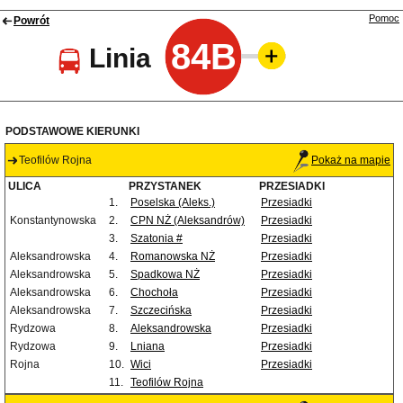
Pomoc
Powrót
84B
Linia
PODSTAWOWE KIERUNKI
Teofilów Rojna
Pokaż na mapie
ULICA
PRZYSTANEK
PRZESIADKI
1.
Poselska (Aleks.)
Przesiadki
Konstantynowska
2.
CPN NŻ (Aleksandrów)
Przesiadki
3.
Szatonia #
Przesiadki
Aleksandrowska
4.
Romanowska NŻ
Przesiadki
Aleksandrowska
5.
Spadkowa NŻ
Przesiadki
Aleksandrowska
6.
Chochoła
Przesiadki
Aleksandrowska
7.
Szczecińska
Przesiadki
Rydzowa
8.
Aleksandrowska
Przesiadki
Rydzowa
9.
Lniana
Przesiadki
Rojna
10.
Wici
Przesiadki
11.
Teofilów Rojna