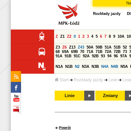
Na
Rozkłady jazdy
Dl
Z
Z1
Z2
0
1
2
3
4
5
6
7
8
9
10A
1
Z3
Z6
Z13
Z43
50A
50B
51A
51B
52
68
69A
69B
70
71A
71B
72A
72B
73
91A
91B
91C
92A
92B
93
94
96
97A
N1A
N1B
N2
N3A
N3B
N4A
N4B
N5A
Start
Rozkłady jazdy
Linie
Lini
Linie
Zmiany
Powrót