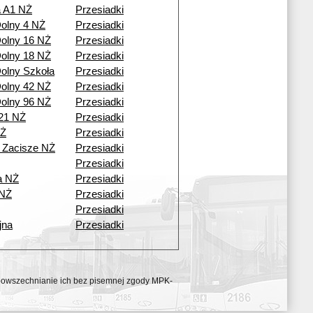
a A1 NŻ
Przesiadki
olny 4 NŻ
Przesiadki
olny 16 NŻ
Przesiadki
olny 18 NŻ
Przesiadki
olny Szkoła
Przesiadki
olny 42 NŻ
Przesiadki
olny 96 NŻ
Przesiadki
21 NŻ
Przesiadki
NŻ
Przesiadki
 Zacisze NŻ
Przesiadki
Przesiadki
a NŻ
Przesiadki
 NŻ
Przesiadki
Przesiadki
jna
Przesiadki
ozpowszechnianie ich bez pisemnej zgody MPK-