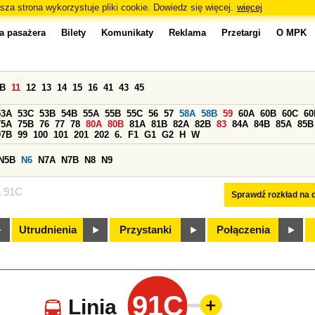
sza strona wykorzystuje pliki cookie. Dowiedz się więcej.
więcej
a pasażera
Bilety
Komunikaty
Reklama
Przetargi
O MPK
0B
11
12
13
14
15
16
41
43
45
53A
53C
53B
54B
55A
55B
55C
56
57
58A
58B
59
60A
60B
60C
60
75A
75B
76
77
78
80A
80B
81A
81B
82A
82B
83
84A
84B
85A
85B
97B
99
100
101
201
202
6.
F1
G1
G2
H
W
N5B
N6
N7A
N7B
N8
N9
a 91C
Sprawdź rozkład na d
Utrudnienia
Przystanki
Połączenia
91C
Linia