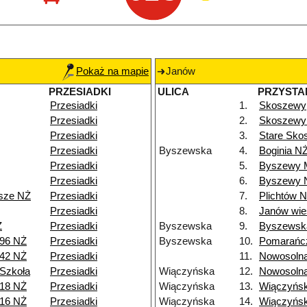
Pokaż na mapie
Janów
PRZESIADKI
ULICA
PRZYSTA
Przesiadki
1.
Skoszewy
Przesiadki
2.
Skoszewy 
Przesiadki
3.
Stare Sko
Przesiadki
Byszewska
4.
Boginia N
Przesiadki
5.
Byszewy 
Przesiadki
6.
Byszewy 
isze NŻ
Przesiadki
7.
Plichtów 
Przesiadki
8.
Janów wie
Ż
Przesiadki
Byszewska
9.
Byszewsk
 96 NŻ
Przesiadki
Byszewska
10.
Pomarańc
 42 NŻ
Przesiadki
11.
Nowosoln
Szkoła
Przesiadki
Wiączyńska
12.
Nowosoln
 18 NŻ
Przesiadki
Wiączyńska
13.
Wiączyńs
 16 NŻ
Przesiadki
Wiączyńska
14.
Wiączyńs