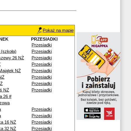
Pokaż na mapie
NEK
PRZESIADKI
Przesiadki
(szkoła)
Przesiadki
szewy 26 NŻ
Przesiadki
Ż
Przesiadki
Majątek NŻ
Przesiadki
NŻ
Przesiadki
NŻ
Przesiadki
ś NŻ
Przesiadki
a 26 #
zowa
a
Przesiadki
a
Przesiadki
ka 16 NŻ
Przesiadki
ka 32 NŻ
Przesiadki