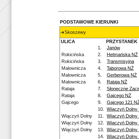
PODSTAWOWE KIERUNKI
Skoszewy
ULICA
PRZYSTANEK
1.
Janów
Rokicińska
2.
Hetmańska NŻ
Rokicińska
3.
Transmisyjna
Malownicza
4.
Taborowa NŻ
Malownicza
5.
Gerberowa NŻ
Malownicza
6.
Rataja NŻ
Rataja
7.
Słoneczne Zac
Rataja
8.
Gajcego NŻ
Gajcego
9.
Gajcego 121 N
10.
Wiączyń Dolny
Wiączyń Dolny
11.
Wiączyń Dolny
Wiączyń Dolny
12.
Wiączyń Dolny 
Wiączyń Dolny
13.
Wiączyń Dolny
14.
Wiączyń Dolny