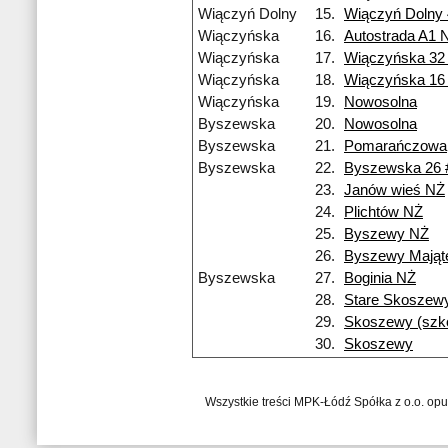
Wiączyń Dolny
15.
Wiączyń Dolny
Wiączyńska
16.
Autostrada A1 
Wiączyńska
17.
Wiączyńska 32
Wiączyńska
18.
Wiączyńska 16
Wiączyńska
19.
Nowosolna
Byszewska
20.
Nowosolna
Byszewska
21.
Pomarańczowa
Byszewska
22.
Byszewska 26 
23.
Janów wieś NŻ
24.
Plichtów NŻ
25.
Byszewy NŻ
26.
Byszewy Mająt
Byszewska
27.
Boginia NŻ
28.
Stare Skoszew
29.
Skoszewy (szko
30.
Skoszewy
Wszystkie treści MPK-Łódź Spółka z o.o. op