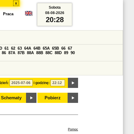
x
Sobota
08-08-2026
Praca
20:28
D
61
62
63
64A
64B
65A
65B
66
67
86
87A
87B
88A
88B
88C
88D
89
90
zień:
i godzinę:
Schematy
Pobierz
Pomoc