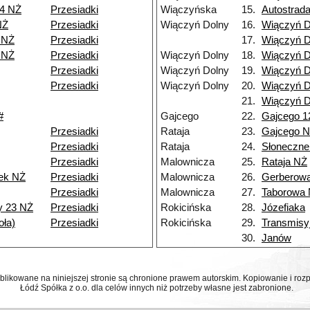
 4 NŻ
Przesiadki
Wiączyńska
15.
Autostrad
NŻ
Przesiadki
Wiączyń Dolny
16.
Wiączyń D
 NŻ
Przesiadki
17.
Wiączyń D
 NŻ
Przesiadki
Wiączyń Dolny
18.
Wiączyń D
Przesiadki
Wiączyń Dolny
19.
Wiączyń D
Przesiadki
Wiączyń Dolny
20.
Wiączyń D
21.
Wiączyń D
#
Gajcego
22.
Gajcego 1
Przesiadki
Rataja
23.
Gajcego 
Przesiadki
Rataja
24.
Słoneczne
Przesiadki
Malownicza
25.
Rataja NŻ
ek NŻ
Przesiadki
Malownicza
26.
Gerberow
Przesiadki
Malownicza
27.
Taborowa
y 23 NŻ
Przesiadki
Rokicińska
28.
Józefiaka
ła)
Przesiadki
Rokicińska
29.
Transmisy
30.
Janów
ublikowane na niniejszej stronie są chronione prawem autorskim. Kopiowanie i r
Łódź Spółka z o.o. dla celów innych niż potrzeby własne jest zabronione.