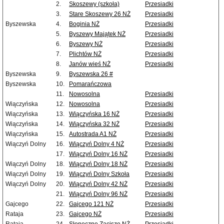
2.
Skoszewy (szkoła)
Przesiadki
3.
Stare Skoszewy 26 NŻ
Przesiadki
Byszewska
4.
Boginia NŻ
Przesiadki
5.
Byszewy Majątek NŻ
Przesiadki
6.
Byszewy NŻ
Przesiadki
7.
Plichtów NŻ
Przesiadki
8.
Janów wieś NŻ
Przesiadki
Byszewska
9.
Byszewska 26 #
Byszewska
10.
Pomarańczowa
11.
Nowosolna
Przesiadki
Wiączyńska
12.
Nowosolna
Przesiadki
Wiączyńska
13.
Wiączyńska 16 NŻ
Przesiadki
Wiączyńska
14.
Wiączyńska 32 NŻ
Przesiadki
Wiączyńska
15.
Autostrada A1 NŻ
Przesiadki
Wiączyń Dolny
16.
Wiączyń Dolny 4 NŻ
Przesiadki
17.
Wiączyń Dolny 16 NŻ
Przesiadki
Wiączyń Dolny
18.
Wiączyń Dolny 18 NŻ
Przesiadki
Wiączyń Dolny
19.
Wiączyń Dolny Szkoła
Przesiadki
Wiączyń Dolny
20.
Wiączyń Dolny 42 NŻ
Przesiadki
21.
Wiączyń Dolny 96 NŻ
Przesiadki
Gajcego
22.
Gajcego 121 NŻ
Przesiadki
Rataja
23.
Gajcego NŻ
Przesiadki