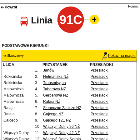
Pomoc
Powrót
91C
Linia
PODSTAWOWE KIERUNKI
Skoszewy
Pokaż na mapie
ULICA
PRZYSTANEK
PRZESIADKI
1.
Janów
Przesiadki
Rokicińska
2.
Hetmańska NŻ
Przesiadki
Rokicińska
3.
Transmisyjna
Przesiadki
Malownicza
4.
Taborowa NŻ
Przesiadki
Malownicza
5.
Gerberowa NŻ
Przesiadki
Malownicza
6.
Rataja NŻ
Przesiadki
Rataja
7.
Słoneczne Zacisze NŻ
Przesiadki
Rataja
8.
Gajcego NŻ
Przesiadki
Gajcego
9.
Gajcego 121 NŻ
Przesiadki
10.
Wiączyń Dolny 96 NŻ
Przesiadki
Wiączyń Dolny
11.
Wiączyń Dolny 42 NŻ
Przesiadki
Wiączyń Dolny
12.
Wiączyń Dolny Szkoła
Przesiadki