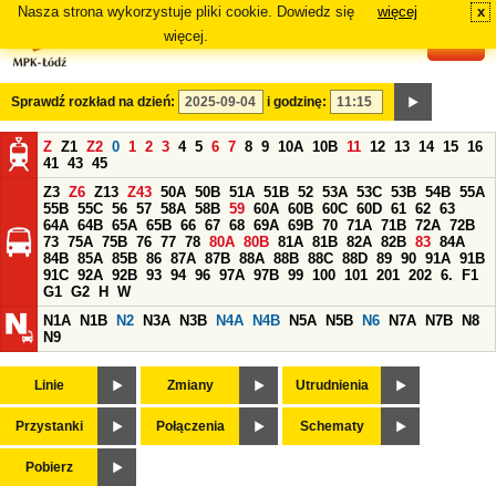
Nasza strona wykorzystuje pliki cookie. Dowiedz się
więcej
x
#
więcej.
Sprawdź rozkład na dzień:
i godzinę:
Z
Z1
Z2
0
1
2
3
4
5
6
7
8
9
10A
10B
11
12
13
14
15
16
41
43
45
Z3
Z6
Z13
Z43
50A
50B
51A
51B
52
53A
53C
53B
54B
55A
55B
55C
56
57
58A
58B
59
60A
60B
60C
60D
61
62
63
64A
64B
65A
65B
66
67
68
69A
69B
70
71A
71B
72A
72B
73
75A
75B
76
77
78
80A
80B
81A
81B
82A
82B
83
84A
84B
85A
85B
86
87A
87B
88A
88B
88C
88D
89
90
91A
91B
91C
92A
92B
93
94
96
97A
97B
99
100
101
201
202
6.
F1
G1
G2
H
W
N1A
N1B
N2
N3A
N3B
N4A
N4B
N5A
N5B
N6
N7A
N7B
N8
N9
Linie
Zmiany
Utrudnienia
Przystanki
Połączenia
Schematy
Pobierz