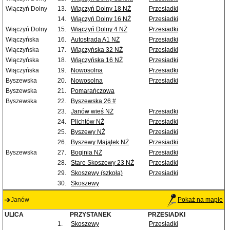
Wiączyń Dolny
13.
Wiączyń Dolny 18 NŻ
Przesiadki
14.
Wiączyń Dolny 16 NŻ
Przesiadki
Wiączyń Dolny
15.
Wiączyń Dolny 4 NŻ
Przesiadki
Wiączyńska
16.
Autostrada A1 NŻ
Przesiadki
Wiączyńska
17.
Wiączyńska 32 NŻ
Przesiadki
Wiączyńska
18.
Wiączyńska 16 NŻ
Przesiadki
Wiączyńska
19.
Nowosolna
Przesiadki
Byszewska
20.
Nowosolna
Przesiadki
Byszewska
21.
Pomarańczowa
Byszewska
22.
Byszewska 26 #
23.
Janów wieś NŻ
Przesiadki
24.
Plichtów NŻ
Przesiadki
25.
Byszewy NŻ
Przesiadki
26.
Byszewy Majątek NŻ
Przesiadki
Byszewska
27.
Boginia NŻ
Przesiadki
28.
Stare Skoszewy 23 NŻ
Przesiadki
29.
Skoszewy (szkoła)
Przesiadki
30.
Skoszewy
Janów
Pokaż na mapie
ULICA
PRZYSTANEK
PRZESIADKI
1.
Skoszewy
Przesiadki