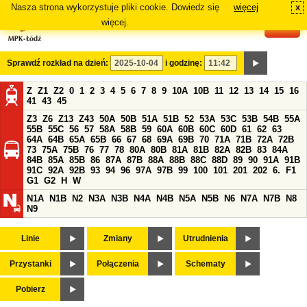
Nasza strona wykorzystuje pliki cookie. Dowiedz się
więcej
x
#
więcej.
Sprawdź rozkład na dzień:
i godzinę:
Z
Z1
Z2
0
1
2
3
4
5
6
7
8
9
10A
10B
11
12
13
14
15
16
41
43
45
Z3
Z6
Z13
Z43
50A
50B
51A
51B
52
53A
53C
53B
54B
55A
55B
55C
56
57
58A
58B
59
60A
60B
60C
60D
61
62
63
64A
64B
65A
65B
66
67
68
69A
69B
70
71A
71B
72A
72B
73
75A
75B
76
77
78
80A
80B
81A
81B
82A
82B
83
84A
84B
85A
85B
86
87A
87B
88A
88B
88C
88D
89
90
91A
91B
91C
92A
92B
93
94
96
97A
97B
99
100
101
201
202
6.
F1
G1
G2
H
W
N1A
N1B
N2
N3A
N3B
N4A
N4B
N5A
N5B
N6
N7A
N7B
N8
N9
Linie
Zmiany
Utrudnienia
Przystanki
Połączenia
Schematy
Pobierz