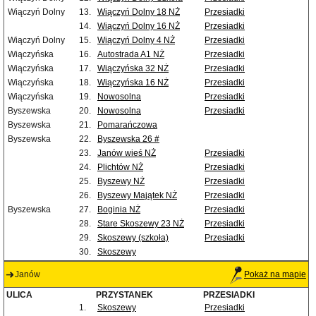
Wiączyń Dolny
13.
Wiączyń Dolny 18 NŻ
Przesiadki
14.
Wiączyń Dolny 16 NŻ
Przesiadki
Wiączyń Dolny
15.
Wiączyń Dolny 4 NŻ
Przesiadki
Wiączyńska
16.
Autostrada A1 NŻ
Przesiadki
Wiączyńska
17.
Wiączyńska 32 NŻ
Przesiadki
Wiączyńska
18.
Wiączyńska 16 NŻ
Przesiadki
Wiączyńska
19.
Nowosolna
Przesiadki
Byszewska
20.
Nowosolna
Przesiadki
Byszewska
21.
Pomarańczowa
Byszewska
22.
Byszewska 26 #
23.
Janów wieś NŻ
Przesiadki
24.
Plichtów NŻ
Przesiadki
25.
Byszewy NŻ
Przesiadki
26.
Byszewy Majątek NŻ
Przesiadki
Byszewska
27.
Boginia NŻ
Przesiadki
28.
Stare Skoszewy 23 NŻ
Przesiadki
29.
Skoszewy (szkoła)
Przesiadki
30.
Skoszewy
Janów
Pokaż na mapie
ULICA
PRZYSTANEK
PRZESIADKI
1.
Skoszewy
Przesiadki