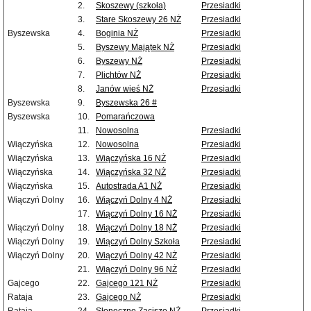
2.
Skoszewy (szkoła)
Przesiadki
3.
Stare Skoszewy 26 NŻ
Przesiadki
Byszewska
4.
Boginia NŻ
Przesiadki
5.
Byszewy Majątek NŻ
Przesiadki
6.
Byszewy NŻ
Przesiadki
7.
Plichtów NŻ
Przesiadki
8.
Janów wieś NŻ
Przesiadki
Byszewska
9.
Byszewska 26 #
Byszewska
10.
Pomarańczowa
11.
Nowosolna
Przesiadki
Wiączyńska
12.
Nowosolna
Przesiadki
Wiączyńska
13.
Wiączyńska 16 NŻ
Przesiadki
Wiączyńska
14.
Wiączyńska 32 NŻ
Przesiadki
Wiączyńska
15.
Autostrada A1 NŻ
Przesiadki
Wiączyń Dolny
16.
Wiączyń Dolny 4 NŻ
Przesiadki
17.
Wiączyń Dolny 16 NŻ
Przesiadki
Wiączyń Dolny
18.
Wiączyń Dolny 18 NŻ
Przesiadki
Wiączyń Dolny
19.
Wiączyń Dolny Szkoła
Przesiadki
Wiączyń Dolny
20.
Wiączyń Dolny 42 NŻ
Przesiadki
21.
Wiączyń Dolny 96 NŻ
Przesiadki
Gajcego
22.
Gajcego 121 NŻ
Przesiadki
Rataja
23.
Gajcego NŻ
Przesiadki