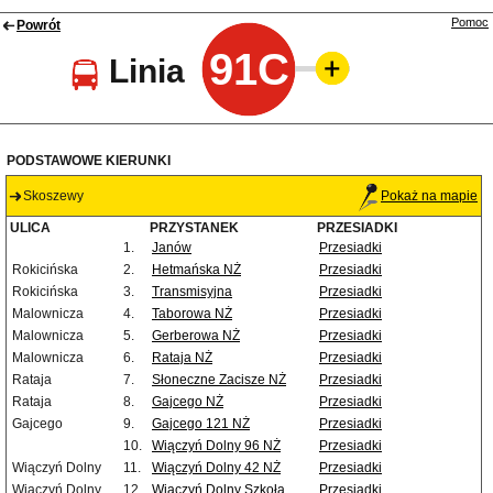
Pomoc
Powrót
91C
Linia
PODSTAWOWE KIERUNKI
Skoszewy
Pokaż na mapie
ULICA
PRZYSTANEK
PRZESIADKI
1.
Janów
Przesiadki
Rokicińska
2.
Hetmańska NŻ
Przesiadki
Rokicińska
3.
Transmisyjna
Przesiadki
Malownicza
4.
Taborowa NŻ
Przesiadki
Malownicza
5.
Gerberowa NŻ
Przesiadki
Malownicza
6.
Rataja NŻ
Przesiadki
Rataja
7.
Słoneczne Zacisze NŻ
Przesiadki
Rataja
8.
Gajcego NŻ
Przesiadki
Gajcego
9.
Gajcego 121 NŻ
Przesiadki
10.
Wiączyń Dolny 96 NŻ
Przesiadki
Wiączyń Dolny
11.
Wiączyń Dolny 42 NŻ
Przesiadki
Wiączyń Dolny
12.
Wiączyń Dolny Szkoła
Przesiadki