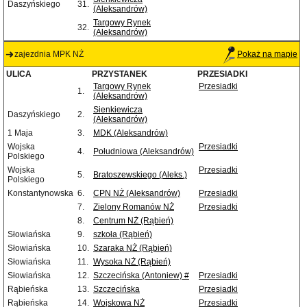
Daszyńskiego
31.
(Aleksandrów)
Targowy Rynek
32.
(Aleksandrów)
zajezdnia MPK NŻ
Pokaż na mapie
ULICA
PRZYSTANEK
PRZESIADKI
Targowy Rynek
Przesiadki
1.
(Aleksandrów)
Sienkiewicza
Daszyńskiego
2.
(Aleksandrów)
1 Maja
3.
MDK (Aleksandrów)
Wojska
Przesiadki
4.
Południowa (Aleksandrów)
Polskiego
Wojska
Przesiadki
5.
Bratoszewskiego (Aleks.)
Polskiego
Konstantynowska
6.
CPN NŻ (Aleksandrów)
Przesiadki
7.
Zielony Romanów NŻ
Przesiadki
8.
Centrum NŻ (Rąbień)
Słowiańska
9.
szkoła (Rąbień)
Słowiańska
10.
Szaraka NŻ (Rąbień)
Słowiańska
11.
Wysoka NŻ (Rąbień)
Słowiańska
12.
Szczecińska (Antoniew) #
Przesiadki
Rąbieńska
13.
Szczecińska
Przesiadki
Rąbieńska
14.
Wojskowa NŻ
Przesiadki