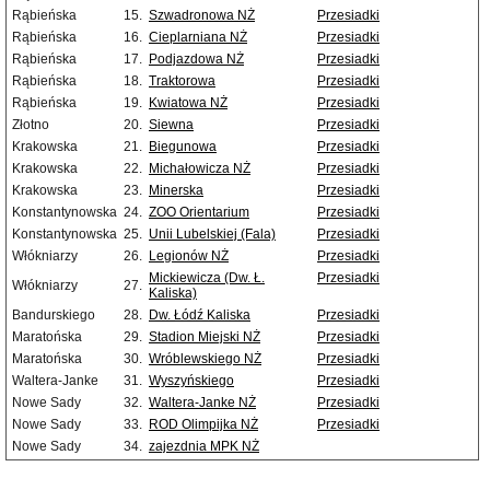
Rąbieńska
15.
Szwadronowa NŻ
Przesiadki
Rąbieńska
16.
Cieplarniana NŻ
Przesiadki
Rąbieńska
17.
Podjazdowa NŻ
Przesiadki
Rąbieńska
18.
Traktorowa
Przesiadki
Rąbieńska
19.
Kwiatowa NŻ
Przesiadki
Złotno
20.
Siewna
Przesiadki
Krakowska
21.
Biegunowa
Przesiadki
Krakowska
22.
Michałowicza NŻ
Przesiadki
Krakowska
23.
Minerska
Przesiadki
Konstantynowska
24.
ZOO Orientarium
Przesiadki
Konstantynowska
25.
Unii Lubelskiej (Fala)
Przesiadki
Włókniarzy
26.
Legionów NŻ
Przesiadki
Mickiewicza (Dw. Ł.
Przesiadki
Włókniarzy
27.
Kaliska)
Bandurskiego
28.
Dw. Łódź Kaliska
Przesiadki
Maratońska
29.
Stadion Miejski NŻ
Przesiadki
Maratońska
30.
Wróblewskiego NŻ
Przesiadki
Waltera-Janke
31.
Wyszyńskiego
Przesiadki
Nowe Sady
32.
Waltera-Janke NŻ
Przesiadki
Nowe Sady
33.
ROD Olimpijka NŻ
Przesiadki
Nowe Sady
34.
zajezdnia MPK NŻ