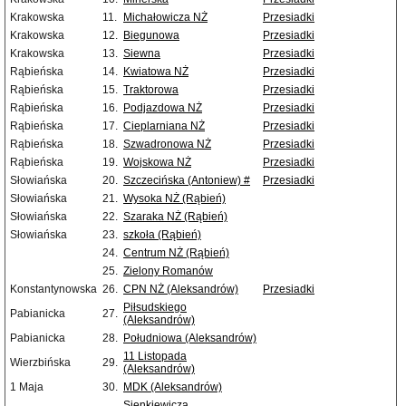
Krakowska
11.
Michałowicza NŻ
Przesiadki
Krakowska
12.
Biegunowa
Przesiadki
Krakowska
13.
Siewna
Przesiadki
Rąbieńska
14.
Kwiatowa NŻ
Przesiadki
Rąbieńska
15.
Traktorowa
Przesiadki
Rąbieńska
16.
Podjazdowa NŻ
Przesiadki
Rąbieńska
17.
Cieplarniana NŻ
Przesiadki
Rąbieńska
18.
Szwadronowa NŻ
Przesiadki
Rąbieńska
19.
Wojskowa NŻ
Przesiadki
Słowiańska
20.
Szczecińska (Antoniew) #
Przesiadki
Słowiańska
21.
Wysoka NŻ (Rąbień)
Słowiańska
22.
Szaraka NŻ (Rąbień)
Słowiańska
23.
szkoła (Rąbień)
24.
Centrum NŻ (Rąbień)
25.
Zielony Romanów
Konstantynowska
26.
CPN NŻ (Aleksandrów)
Przesiadki
Piłsudskiego
Pabianicka
27.
(Aleksandrów)
Pabianicka
28.
Południowa (Aleksandrów)
11 Listopada
Wierzbińska
29.
(Aleksandrów)
1 Maja
30.
MDK (Aleksandrów)
Sienkiewicza