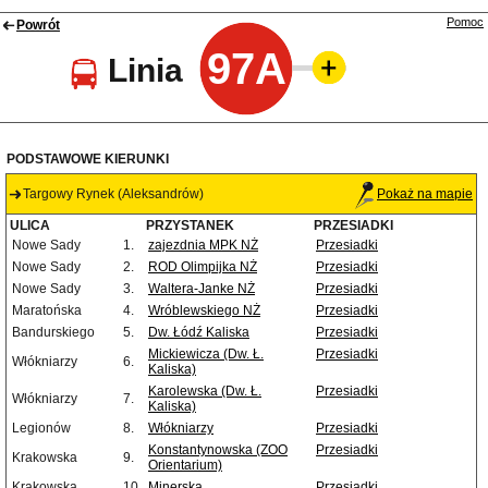
Pomoc
Powrót
97A
Linia
PODSTAWOWE KIERUNKI
Targowy Rynek (Aleksandrów)
Pokaż na mapie
ULICA
PRZYSTANEK
PRZESIADKI
Nowe Sady
1.
zajezdnia MPK NŻ
Przesiadki
Nowe Sady
2.
ROD Olimpijka NŻ
Przesiadki
Nowe Sady
3.
Waltera-Janke NŻ
Przesiadki
Maratońska
4.
Wróblewskiego NŻ
Przesiadki
Bandurskiego
5.
Dw. Łódź Kaliska
Przesiadki
Mickiewicza (Dw. Ł.
Przesiadki
Włókniarzy
6.
Kaliska)
Karolewska (Dw. Ł.
Przesiadki
Włókniarzy
7.
Kaliska)
Legionów
8.
Włókniarzy
Przesiadki
Konstantynowska (ZOO
Przesiadki
Krakowska
9.
Orientarium)
Krakowska
10.
Minerska
Przesiadki