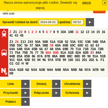
Nasza strona wykorzystuje pliki cookie. Dowiedz się
więcej
x
#
więcej.
Sprawdź rozkład na dzień:
i godzinę:
Z
Z1
Z2
0
1
2
3
4
5
6
7
8
9
10A
10B
11
12
13
14
15
16
41
43
45
Z3
Z6
Z13
Z43
50A
50B
51A
51B
52
53A
53C
53B
54B
55A
55B
55C
56
57
58A
58B
59
60A
60B
60C
60D
61
62
63
64A
64B
65A
65B
66
67
68
69A
69B
70
71A
71B
72A
72B
73
75A
75B
76
77
78
80A
80B
81A
81B
82A
82B
83
84A
84B
85A
85B
86
87A
87B
88A
88B
88C
88D
89
90
91A
91B
91C
92A
92B
93
94
96
97A
97B
99
100
101
201
202
6.
F1
G1
G2
H
W
N1A
N1B
N2
N3A
N3B
N4A
N4B
N5A
N5B
N6
N7A
N7B
N8
N9
Linie
Zmiany
Utrudnienia
Przystanki
Połączenia
Schematy
Pobierz