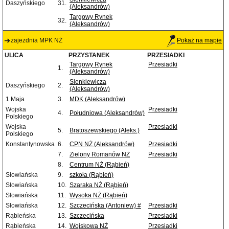
Daszyńskiego
31.
(Aleksandrów)
Targowy Rynek
32.
(Aleksandrów)
zajezdnia MPK NŻ
Pokaż na mapie
ULICA
PRZYSTANEK
PRZESIADKI
Targowy Rynek
Przesiadki
1.
(Aleksandrów)
Sienkiewicza
Daszyńskiego
2.
(Aleksandrów)
1 Maja
3.
MDK (Aleksandrów)
Wojska
Przesiadki
4.
Południowa (Aleksandrów)
Polskiego
Wojska
Przesiadki
5.
Bratoszewskiego (Aleks.)
Polskiego
Konstantynowska
6.
CPN NŻ (Aleksandrów)
Przesiadki
7.
Zielony Romanów NŻ
Przesiadki
8.
Centrum NŻ (Rąbień)
Słowiańska
9.
szkoła (Rąbień)
Słowiańska
10.
Szaraka NŻ (Rąbień)
Słowiańska
11.
Wysoka NŻ (Rąbień)
Słowiańska
12.
Szczecińska (Antoniew) #
Przesiadki
Rąbieńska
13.
Szczecińska
Przesiadki
Rąbieńska
14.
Wojskowa NŻ
Przesiadki