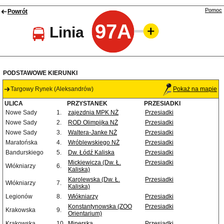
Pomoc
Powrót
97A
Linia
PODSTAWOWE KIERUNKI
Targowy Rynek (Aleksandrów)
Pokaż na mapie
ULICA
PRZYSTANEK
PRZESIADKI
Nowe Sady
1.
zajezdnia MPK NŻ
Przesiadki
Nowe Sady
2.
ROD Olimpijka NŻ
Przesiadki
Nowe Sady
3.
Waltera-Janke NŻ
Przesiadki
Maratońska
4.
Wróblewskiego NŻ
Przesiadki
Bandurskiego
5.
Dw. Łódź Kaliska
Przesiadki
Mickiewicza (Dw. Ł.
Przesiadki
Włókniarzy
6.
Kaliska)
Karolewska (Dw. Ł.
Przesiadki
Włókniarzy
7.
Kaliska)
Legionów
8.
Włókniarzy
Przesiadki
Konstantynowska (ZOO
Przesiadki
Krakowska
9.
Orientarium)
Krakowska
10.
Minerska
Przesiadki