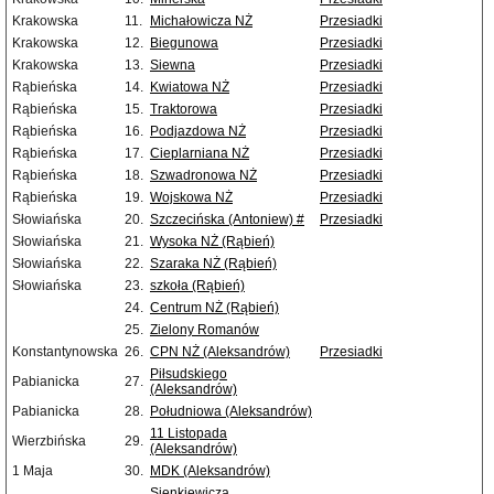
Krakowska
11.
Michałowicza NŻ
Przesiadki
Krakowska
12.
Biegunowa
Przesiadki
Krakowska
13.
Siewna
Przesiadki
Rąbieńska
14.
Kwiatowa NŻ
Przesiadki
Rąbieńska
15.
Traktorowa
Przesiadki
Rąbieńska
16.
Podjazdowa NŻ
Przesiadki
Rąbieńska
17.
Cieplarniana NŻ
Przesiadki
Rąbieńska
18.
Szwadronowa NŻ
Przesiadki
Rąbieńska
19.
Wojskowa NŻ
Przesiadki
Słowiańska
20.
Szczecińska (Antoniew) #
Przesiadki
Słowiańska
21.
Wysoka NŻ (Rąbień)
Słowiańska
22.
Szaraka NŻ (Rąbień)
Słowiańska
23.
szkoła (Rąbień)
24.
Centrum NŻ (Rąbień)
25.
Zielony Romanów
Konstantynowska
26.
CPN NŻ (Aleksandrów)
Przesiadki
Piłsudskiego
Pabianicka
27.
(Aleksandrów)
Pabianicka
28.
Południowa (Aleksandrów)
11 Listopada
Wierzbińska
29.
(Aleksandrów)
1 Maja
30.
MDK (Aleksandrów)
Sienkiewicza