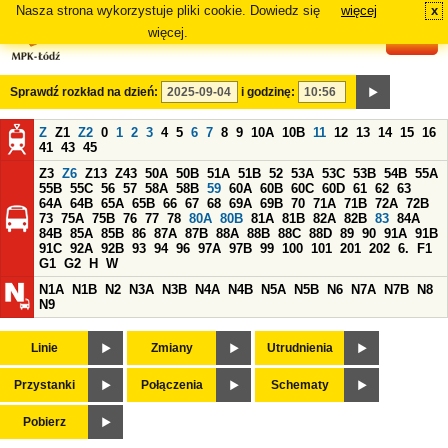
Nasza strona wykorzystuje pliki cookie. Dowiedz się
więcej
x
#
więcej.
Sprawdź rozkład na dzień:
i godzinę:
Z
Z1
Z2
0
1
2
3
4
5
6
7
8
9
10A
10B
11
12
13
14
15
16
41
43
45
Z3
Z6
Z13
Z43
50A
50B
51A
51B
52
53A
53C
53B
54B
55A
55B
55C
56
57
58A
58B
59
60A
60B
60C
60D
61
62
63
64A
64B
65A
65B
66
67
68
69A
69B
70
71A
71B
72A
72B
73
75A
75B
76
77
78
80A
80B
81A
81B
82A
82B
83
84A
84B
85A
85B
86
87A
87B
88A
88B
88C
88D
89
90
91A
91B
91C
92A
92B
93
94
96
97A
97B
99
100
101
201
202
6.
F1
G1
G2
H
W
N1A
N1B
N2
N3A
N3B
N4A
N4B
N5A
N5B
N6
N7A
N7B
N8
N9
Linie
Zmiany
Utrudnienia
Przystanki
Połączenia
Schematy
Pobierz