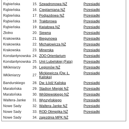
Rąbieńska
15.
Szwadronowa NŻ
Przesiadki
Rąbieńska
16.
Cieplarniana NŻ
Przesiadki
Rąbieńska
17.
Podjazdowa NŻ
Przesiadki
Rąbieńska
18.
Traktorowa
Przesiadki
Rąbieńska
19.
Kwiatowa NŻ
Przesiadki
Złotno
20.
Siewna
Przesiadki
Krakowska
21.
Biegunowa
Przesiadki
Krakowska
22.
Michałowicza NŻ
Przesiadki
Krakowska
23.
Minerska
Przesiadki
Konstantynowska
24.
ZOO Orientarium
Przesiadki
Konstantynowska
25.
Unii Lubelskiej (Fala)
Przesiadki
Włókniarzy
26.
Legionów NŻ
Przesiadki
Mickiewicza (Dw. Ł.
Przesiadki
Włókniarzy
27.
Kaliska)
Bandurskiego
28.
Dw. Łódź Kaliska
Przesiadki
Maratońska
29.
Stadion Miejski NŻ
Przesiadki
Maratońska
30.
Wróblewskiego NŻ
Przesiadki
Waltera-Janke
31.
Wyszyńskiego
Przesiadki
Nowe Sady
32.
Waltera-Janke NŻ
Przesiadki
Nowe Sady
33.
ROD Olimpijka NŻ
Przesiadki
Nowe Sady
34.
zajezdnia MPK NŻ