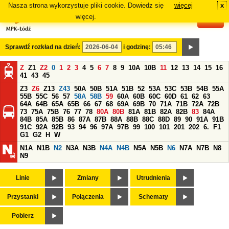
Nasza strona wykorzystuje pliki cookie. Dowiedz się
więcej
x
#
więcej.
Sprawdź rozkład na dzień:
i godzinę:
Z
Z1
Z2
0
1
2
3
4
5
6
7
8
9
10A
10B
11
12
13
14
15
16
41
43
45
Z3
Z6
Z13
Z43
50A
50B
51A
51B
52
53A
53C
53B
54B
55A
55B
55C
56
57
58A
58B
59
60A
60B
60C
60D
61
62
63
64A
64B
65A
65B
66
67
68
69A
69B
70
71A
71B
72A
72B
73
75A
75B
76
77
78
80A
80B
81A
81B
82A
82B
83
84A
84B
85A
85B
86
87A
87B
88A
88B
88C
88D
89
90
91A
91B
91C
92A
92B
93
94
96
97A
97B
99
100
101
201
202
6.
F1
G1
G2
H
W
N1A
N1B
N2
N3A
N3B
N4A
N4B
N5A
N5B
N6
N7A
N7B
N8
N9
Linie
Zmiany
Utrudnienia
Przystanki
Połączenia
Schematy
Pobierz