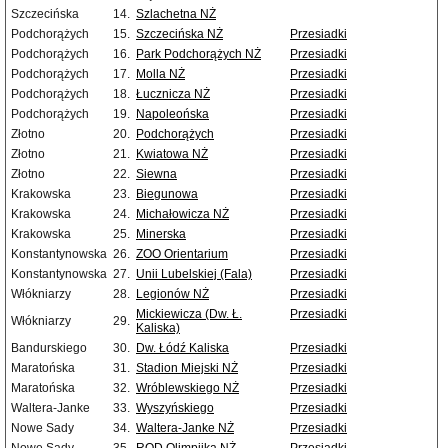
Szczecińska
14.
Szlachetna NŻ
Podchorążych
15.
Szczecińska NŻ
Przesiadki
Podchorążych
16.
Park Podchorążych NŻ
Przesiadki
Podchorążych
17.
Molla NŻ
Przesiadki
Podchorążych
18.
Łucznicza NŻ
Przesiadki
Podchorążych
19.
Napoleońska
Przesiadki
Złotno
20.
Podchorążych
Przesiadki
Złotno
21.
Kwiatowa NŻ
Przesiadki
Złotno
22.
Siewna
Przesiadki
Krakowska
23.
Biegunowa
Przesiadki
Krakowska
24.
Michałowicza NŻ
Przesiadki
Krakowska
25.
Minerska
Przesiadki
Konstantynowska
26.
ZOO Orientarium
Przesiadki
Konstantynowska
27.
Unii Lubelskiej (Fala)
Przesiadki
Włókniarzy
28.
Legionów NŻ
Przesiadki
Mickiewicza (Dw. Ł.
Przesiadki
Włókniarzy
29.
Kaliska)
Bandurskiego
30.
Dw. Łódź Kaliska
Przesiadki
Maratońska
31.
Stadion Miejski NŻ
Przesiadki
Maratońska
32.
Wróblewskiego NŻ
Przesiadki
Waltera-Janke
33.
Wyszyńskiego
Przesiadki
Nowe Sady
34.
Waltera-Janke NŻ
Przesiadki