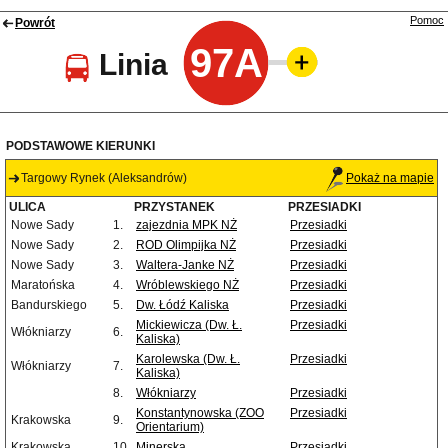
Pomoc
Powrót
97A
Linia
PODSTAWOWE KIERUNKI
Targowy Rynek (Aleksandrów)
Pokaż na mapie
ULICA
PRZYSTANEK
PRZESIADKI
Nowe Sady
1.
zajezdnia MPK NŻ
Przesiadki
Nowe Sady
2.
ROD Olimpijka NŻ
Przesiadki
Nowe Sady
3.
Waltera-Janke NŻ
Przesiadki
Maratońska
4.
Wróblewskiego NŻ
Przesiadki
Bandurskiego
5.
Dw. Łódź Kaliska
Przesiadki
Mickiewicza (Dw. Ł.
Przesiadki
Włókniarzy
6.
Kaliska)
Karolewska (Dw. Ł.
Przesiadki
Włókniarzy
7.
Kaliska)
8.
Włókniarzy
Przesiadki
Konstantynowska (ZOO
Przesiadki
Krakowska
9.
Orientarium)
Krakowska
10.
Minerska
Przesiadki