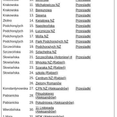
Krakowska
11.
Michałowicza NŻ
Przesiadki
Krakowska
12.
Biegunowa
Przesiadki
Krakowska
13.
Siewna
Przesiadki
Złotno
14.
Kwiatowa NŻ
Przesiadki
Podchorążych
15.
Napoleońska
Przesiadki
Podchorążych
16.
Łucznicza NŻ
Przesiadki
Podchorążych
17.
Molla NŻ
Przesiadki
Podchorążych
18.
Park Podchorążych NŻ
Przesiadki
Szczecińska
19.
Podchorążych NŻ
Przesiadki
Szczecińska
20.
Szlachetna NŻ
Słowiańska
21.
Szczecińska (Antoniew) #
Przesiadki
Słowiańska
22.
Wysoka NŻ (Rąbień)
Słowiańska
23.
Szaraka NŻ (Rąbień)
Słowiańska
24.
szkoła (Rąbień)
25.
Centrum NŻ (Rąbień)
26.
Zielony Romanów
Konstantynowska
27.
CPN NŻ (Aleksandrów)
Przesiadki
Piłsudskiego
Pabianicka
28.
(Aleksandrów)
Pabianicka
29.
Południowa (Aleksandrów)
11 Listopada
Wierzbińska
30.
(Aleksandrów)
1 Maja
31.
MDK (Aleksandrów)