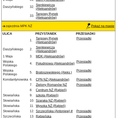
Sienkiewicza
Daszyńskiego
32.
(Aleksandrów)
Targowy Rynek
33.
(Aleksandrów)
zajezdnia MPK NŻ
Pokaż na mapie
ULICA
PRZYSTANEK
PRZESIADKI
Targowy Rynek
Przesiadki
1.
(Aleksandrów)
Sienkiewicza
Daszyńskiego
2.
(Aleksandrów)
1 Maja
3.
MDK (Aleksandrów)
Wojska
Przesiadki
4.
Południowa (Aleksandrów)
Polskiego
Wojska
Przesiadki
5.
Bratoszewskiego (Aleks.)
Polskiego
Konstantynowska
6.
CPN NŻ (Aleksandrów)
Przesiadki
7.
Zielony Romanów NŻ
Przesiadki
8.
Centrum NŻ (Rąbień)
Słowiańska
9.
szkoła (Rąbień)
Słowiańska
10.
Szaraka NŻ (Rąbień)
Słowiańska
11.
Wysoka NŻ (Rąbień)
Słowiańska
12.
Szczecińska (Antoniew) #
Przesiadki
Szczecińska
13.
Rąbieńska
Przesiadki