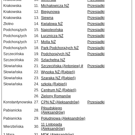
Krakowska
11.
Michałowicza NŻ
Przesiadki
Krakowska
12.
Biegunowa
Przesiadki
Krakowska
13.
Siewna
Przesiadki
Złotno
14.
Kwiatowa NŻ
Przesiadki
Podchorążych
15.
Napoleońska
Przesiadki
Podchorążych
16.
Łucznicza NŻ
Przesiadki
Podchorążych
17.
Molla NŻ
Przesiadki
Podchorążych
18.
Park Podchorążych NŻ
Przesiadki
Szczecińska
19.
Podchorążych NŻ
Przesiadki
Szczecińska
20.
Szlachetna NŻ
Słowiańska
21.
Szczecińska (Antoniew) #
Przesiadki
Słowiańska
22.
Wysoka NŻ (Rąbień)
Słowiańska
23.
Szaraka NŻ (Rąbień)
Słowiańska
24.
szkoła (Rąbień)
25.
Centrum NŻ (Rąbień)
26.
Zielony Romanów
Konstantynowska
27.
CPN NŻ (Aleksandrów)
Przesiadki
Piłsudskiego
Pabianicka
28.
(Aleksandrów)
Pabianicka
29.
Południowa (Aleksandrów)
11 Listopada
Wierzbińska
30.
(Aleksandrów)
1 Maja
31.
MDK (Aleksandrów)