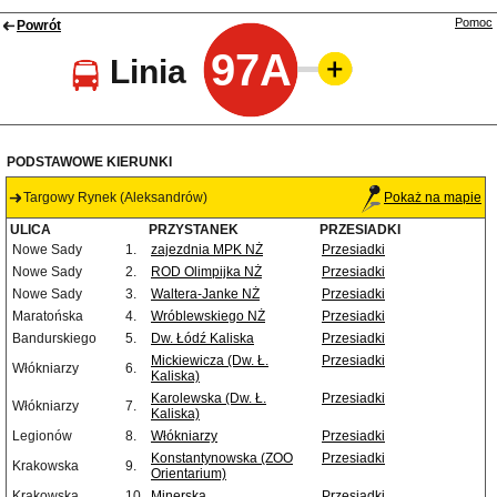
Pomoc
Powrót
97A
Linia
PODSTAWOWE KIERUNKI
Targowy Rynek (Aleksandrów)
Pokaż na mapie
ULICA
PRZYSTANEK
PRZESIADKI
Nowe Sady
1.
zajezdnia MPK NŻ
Przesiadki
Nowe Sady
2.
ROD Olimpijka NŻ
Przesiadki
Nowe Sady
3.
Waltera-Janke NŻ
Przesiadki
Maratońska
4.
Wróblewskiego NŻ
Przesiadki
Bandurskiego
5.
Dw. Łódź Kaliska
Przesiadki
Mickiewicza (Dw. Ł.
Przesiadki
Włókniarzy
6.
Kaliska)
Karolewska (Dw. Ł.
Przesiadki
Włókniarzy
7.
Kaliska)
Legionów
8.
Włókniarzy
Przesiadki
Konstantynowska (ZOO
Przesiadki
Krakowska
9.
Orientarium)
Krakowska
10.
Minerska
Przesiadki