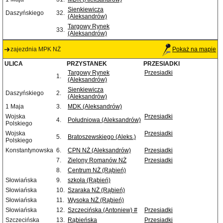
Sienkiewicza
Daszyńskiego
32.
(Aleksandrów)
Targowy Rynek
33.
(Aleksandrów)
zajezdnia MPK NŻ
Pokaż na mapie
ULICA
PRZYSTANEK
PRZESIADKI
Targowy Rynek
Przesiadki
1.
(Aleksandrów)
Sienkiewicza
Daszyńskiego
2.
(Aleksandrów)
1 Maja
3.
MDK (Aleksandrów)
Wojska
Przesiadki
4.
Południowa (Aleksandrów)
Polskiego
Wojska
Przesiadki
5.
Bratoszewskiego (Aleks.)
Polskiego
Konstantynowska
6.
CPN NŻ (Aleksandrów)
Przesiadki
7.
Zielony Romanów NŻ
Przesiadki
8.
Centrum NŻ (Rąbień)
Słowiańska
9.
szkoła (Rąbień)
Słowiańska
10.
Szaraka NŻ (Rąbień)
Słowiańska
11.
Wysoka NŻ (Rąbień)
Słowiańska
12.
Szczecińska (Antoniew) #
Przesiadki
Szczecińska
13.
Rąbieńska
Przesiadki