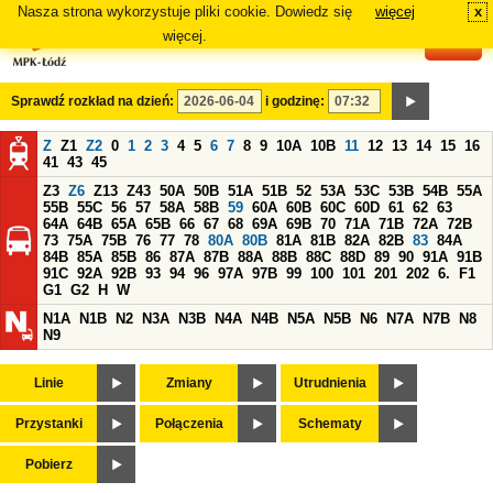
Nasza strona wykorzystuje pliki cookie. Dowiedz się
więcej
x
#
więcej.
Sprawdź rozkład na dzień:
i godzinę:
Z
Z1
Z2
0
1
2
3
4
5
6
7
8
9
10A
10B
11
12
13
14
15
16
41
43
45
Z3
Z6
Z13
Z43
50A
50B
51A
51B
52
53A
53C
53B
54B
55A
55B
55C
56
57
58A
58B
59
60A
60B
60C
60D
61
62
63
64A
64B
65A
65B
66
67
68
69A
69B
70
71A
71B
72A
72B
73
75A
75B
76
77
78
80A
80B
81A
81B
82A
82B
83
84A
84B
85A
85B
86
87A
87B
88A
88B
88C
88D
89
90
91A
91B
91C
92A
92B
93
94
96
97A
97B
99
100
101
201
202
6.
F1
G1
G2
H
W
N1A
N1B
N2
N3A
N3B
N4A
N4B
N5A
N5B
N6
N7A
N7B
N8
N9
Linie
Zmiany
Utrudnienia
Przystanki
Połączenia
Schematy
Pobierz