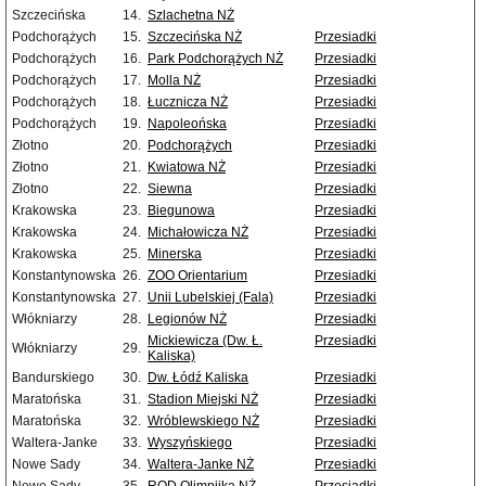
Szczecińska
14.
Szlachetna NŻ
Podchorążych
15.
Szczecińska NŻ
Przesiadki
Podchorążych
16.
Park Podchorążych NŻ
Przesiadki
Podchorążych
17.
Molla NŻ
Przesiadki
Podchorążych
18.
Łucznicza NŻ
Przesiadki
Podchorążych
19.
Napoleońska
Przesiadki
Złotno
20.
Podchorążych
Przesiadki
Złotno
21.
Kwiatowa NŻ
Przesiadki
Złotno
22.
Siewna
Przesiadki
Krakowska
23.
Biegunowa
Przesiadki
Krakowska
24.
Michałowicza NŻ
Przesiadki
Krakowska
25.
Minerska
Przesiadki
Konstantynowska
26.
ZOO Orientarium
Przesiadki
Konstantynowska
27.
Unii Lubelskiej (Fala)
Przesiadki
Włókniarzy
28.
Legionów NŻ
Przesiadki
Mickiewicza (Dw. Ł.
Przesiadki
Włókniarzy
29.
Kaliska)
Bandurskiego
30.
Dw. Łódź Kaliska
Przesiadki
Maratońska
31.
Stadion Miejski NŻ
Przesiadki
Maratońska
32.
Wróblewskiego NŻ
Przesiadki
Waltera-Janke
33.
Wyszyńskiego
Przesiadki
Nowe Sady
34.
Waltera-Janke NŻ
Przesiadki