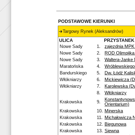
PODSTAWOWE KIERUNKI
Targowy Rynek (Aleksandrów)
ULICA
PRZYSTANEK
Nowe Sady
1.
zajezdnia MPK
Nowe Sady
2.
ROD Olimpijka
Nowe Sady
3.
Waltera-Janke
Maratońska
4.
Wróblewskiego
Bandurskiego
5.
Dw. Łódź Kalis
Włókniarzy
6.
Mickiewicza (Dw
Włókniarzy
7.
Karolewska (Dw
8.
Włókniarzy
Konstantynow
Krakowska
9.
Orientarium)
Krakowska
10.
Minerska
Krakowska
11.
Michałowicza 
Krakowska
12.
Biegunowa
Krakowska
13.
Siewna