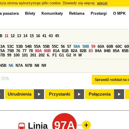
sza strona wykorzystuje pliki cookie. Dowiedz się więcej.
więcej
a pasażera
Bilety
Komunikaty
Reklama
Przetargi
O MPK
0B
11
12
13
14
15
16
41
43
45
53A
53C
53B
54B
55A
55B
55C
56
57
58A
58B
59
60A
60B
60C
60
75A
75B
76
77
78
80A
80B
81A
81B
82A
82B
83
84A
84B
85A
85B
97B
99
100
101
201
202
6.
F1
G1
G2
H
W
N5B
N6
N7A
N7B
N8
N9
a 97A
Sprawdź rozkład na d
Utrudnienia
Przystanki
Połączenia
97A
Linia