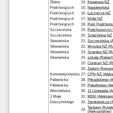
Złotno
14.
Kwiatowa NŻ
Podchorążych
15.
Napoleońska
Podchorążych
16.
Łucznicza NŻ
Podchorążych
17.
Molla NŻ
Podchorążych
18.
Park Podchorą
Szczecińska
19.
Podchorążych
Szczecińska
20.
Szlachetna NŻ
Słowiańska
21.
Szczecińska (A
Słowiańska
22.
Wysoka NŻ (Rą
Słowiańska
23.
Szaraka NŻ (R
Słowiańska
24.
szkoła (Rąbień
25.
Centrum NŻ (R
26.
Zielony Roma
Konstantynowska
27.
CPN NŻ (Aleks
Pabianicka
28.
Piłsudskiego (
Pabianicka
29.
Południowa (A
Wierzbińska
30.
11 Listopada (
1 Maja
31.
MDK (Aleksan
Daszyńskiego
32.
Sienkiewicza (
Targowy Ryne
33.
(Aleksandrów)