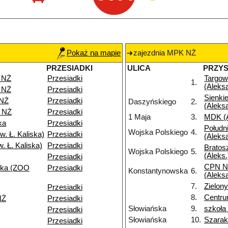
Pokaż na mapie
zajezdnia MPK NŻ
PRZESIADKI
ULICA
PRZY
 NŻ
Przesiadki
Targo
1.
(Aleks
 NŻ
Przesiadki
Sienki
 NŻ
Przesiadki
Daszyńskiego
2.
(Aleks
 NŻ
Przesiadki
1 Maja
3.
MDK (A
ka
Przesiadki
Połudn
Wojska Polskiego
4.
. Ł. Kaliska)
Przesiadki
(Aleks
. Ł. Kaliska)
Przesiadki
Bratos
Wojska Polskiego
5.
(Aleks.
Przesiadki
CPN N
ska (ZOO
Przesiadki
Konstantynowska
6.
(Aleks
7.
Zielo
Przesiadki
8.
Centru
NŻ
Przesiadki
Słowiańska
9.
szkoła
Przesiadki
Słowiańska
10.
Szarak
Przesiadki