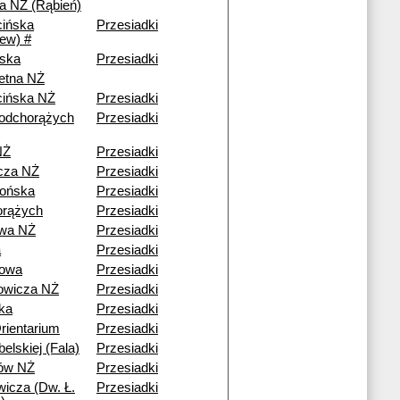
 NŻ (Rąbień)
ińska
Przesiadki
iew) #
ska
Przesiadki
etna NŻ
ińska NŻ
Przesiadki
odchorążych
Przesiadki
NŻ
Przesiadki
cza NŻ
Przesiadki
ońska
Przesiadki
orążych
Przesiadki
owa NŻ
Przesiadki
a
Przesiadki
nowa
Przesiadki
owicza NŻ
Przesiadki
ka
Przesiadki
ientarium
Przesiadki
belskiej (Fala)
Przesiadki
ów NŻ
Przesiadki
wicza (Dw. Ł.
Przesiadki