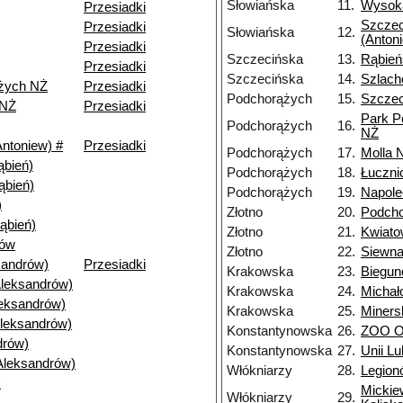
Słowiańska
11.
Wysoka
Przesiadki
Szczec
Przesiadki
Słowiańska
12.
(Anton
Przesiadki
Szczecińska
13.
Rąbień
Przesiadki
Szczecińska
14.
Szlach
żych NŻ
Przesiadki
Podchorążych
15.
Szczec
 NŻ
Przesiadki
Park P
Podchorążych
16.
NŻ
ntoniew) #
Przesiadki
Podchorążych
17.
Molla 
bień)
Podchorążych
18.
Łuczni
ąbień)
Podchorążych
19.
Napole
)
Złotno
20.
Podch
ąbień)
Złotno
21.
Kwiat
nów
Złotno
22.
Siewn
andrów)
Przesiadki
Krakowska
23.
Biegu
Aleksandrów)
Krakowska
24.
Michał
leksandrów)
Krakowska
25.
Miners
Aleksandrów)
Konstantynowska
26.
ZOO Or
drów)
Konstantynowska
27.
Unii Lu
Aleksandrów)
Włókniarzy
28.
Legion
k
Mickie
Włókniarzy
29.