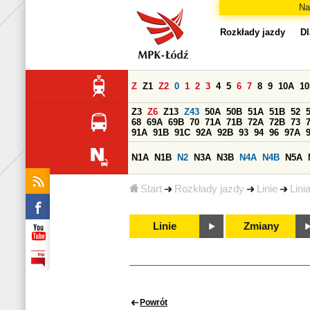
Na
Rozkłady jazdy
Dl
Z
Z1
Z2
0
1
2
3
4
5
6
7
8
9
10A
1
Z3
Z6
Z13
Z43
50A
50B
51A
51B
52
68
69A
69B
70
71A
71B
72A
72B
73
91A
91B
91C
92A
92B
93
94
96
97A
N1A
N1B
N2
N3A
N3B
N4A
N4B
N5A
Start
Rozkłady jazdy
Linie
Lini
Linie
Zmiany
Powrót