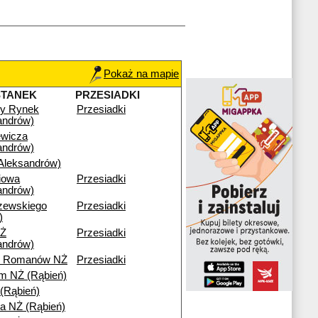
Pokaż na mapie
STANEK
PRZESIADKI
wy Rynek
Przesiadki
andrów)
ewicza
andrów)
leksandrów)
iowa
Przesiadki
andrów)
zewskiego
Przesiadki
)
Ż
Przesiadki
andrów)
ny Romanów NŻ
Przesiadki
m NŻ (Rąbień)
 (Rąbień)
a NŻ (Rąbień)