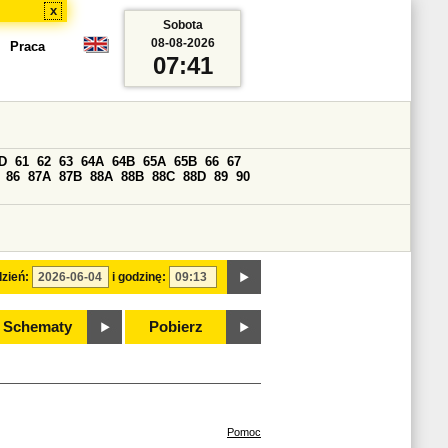
x
Sobota
08-08-2026
Praca
07:41
D
61
62
63
64A
64B
65A
65B
66
67
86
87A
87B
88A
88B
88C
88D
89
90
zień:
i godzinę:
Schematy
Pobierz
Pomoc