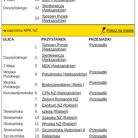
Sienkiewicza
Daszyńskiego
32.
(Aleksandrów)
Targowy Rynek
33.
(Aleksandrów)
zajezdnia MPK NŻ
Pokaż na mapie
ULICA
PRZYSTANEK
PRZESIADKI
Targowy Rynek
Przesiadki
1.
(Aleksandrów)
Sienkiewicza
Daszyńskiego
2.
(Aleksandrów)
1 Maja
3.
MDK (Aleksandrów)
Wojska
Przesiadki
4.
Południowa (Aleksandrów)
Polskiego
Wojska
Przesiadki
5.
Bratoszewskiego (Aleks.)
Polskiego
Konstantynowska
6.
CPN NŻ (Aleksandrów)
Przesiadki
7.
Zielony Romanów NŻ
Przesiadki
8.
Centrum NŻ (Rąbień)
Słowiańska
9.
szkoła (Rąbień)
Słowiańska
10.
Szaraka NŻ (Rąbień)
Słowiańska
11.
Wysoka NŻ (Rąbień)
Słowiańska
12.
Szczecińska (Antoniew) #
Przesiadki
Szczecińska
13.
Rąbieńska
Przesiadki