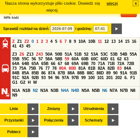
Nasza strona wykorzystuje pliki cookie. Dowiedz się
więcej
x
#
więcej.
Sprawdź rozkład na dzień:
i godzinę:
Z
Z1
Z2
0
1
2
3
4
5
6
7
8
9
10A
10B
11
12
13
14
15
16
41
43
45
Z3
Z6
Z13
Z43
50A
50B
51A
51B
52
53A
53C
53B
54B
55A
55B
55C
56
57
58A
58B
59
60A
60B
60C
60D
61
62
63
64A
64B
65A
65B
66
67
68
69A
69B
70
71A
71B
72A
72B
73
75A
75B
76
77
78
80A
80B
81A
81B
82A
82B
83
84A
84B
85A
85B
86
87A
87B
88A
88B
88C
88D
89
90
91A
91B
91C
92A
92B
93
94
96
97A
97B
99
100
101
201
202
6.
F1
G1
G2
H
W
N1A
N1B
N2
N3A
N3B
N4A
N4B
N5A
N5B
N6
N7A
N7B
N8
N9
Linie
Zmiany
Utrudnienia
Przystanki
Połączenia
Schematy
Pobierz