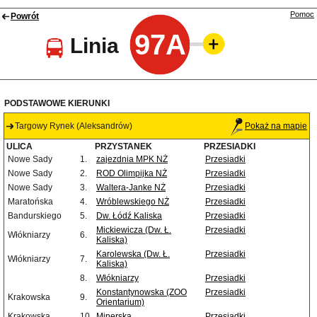
Pomoc
Powrót
97A
Linia
PODSTAWOWE KIERUNKI
Targowy Rynek (Aleksandrów)
Pokaż na mapie
ULICA
PRZYSTANEK
PRZESIADKI
Nowe Sady
1.
zajezdnia MPK NŻ
Przesiadki
Nowe Sady
2.
ROD Olimpijka NŻ
Przesiadki
Nowe Sady
3.
Waltera-Janke NŻ
Przesiadki
Maratońska
4.
Wróblewskiego NŻ
Przesiadki
Bandurskiego
5.
Dw. Łódź Kaliska
Przesiadki
Mickiewicza (Dw. Ł.
Przesiadki
Włókniarzy
6.
Kaliska)
Karolewska (Dw. Ł.
Przesiadki
Włókniarzy
7.
Kaliska)
8.
Włókniarzy
Przesiadki
Konstantynowska (ZOO
Przesiadki
Krakowska
9.
Orientarium)
Krakowska
10.
Minerska
Przesiadki