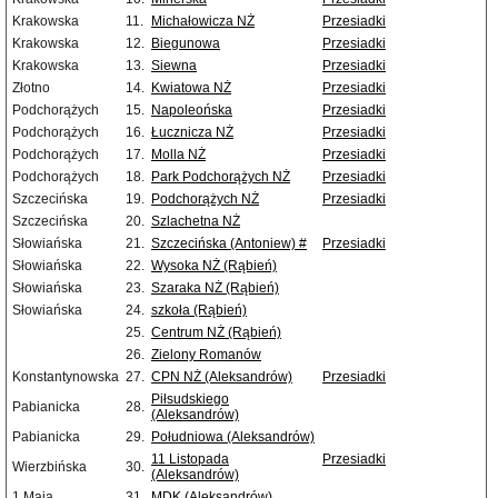
Krakowska
11.
Michałowicza NŻ
Przesiadki
Krakowska
12.
Biegunowa
Przesiadki
Krakowska
13.
Siewna
Przesiadki
Złotno
14.
Kwiatowa NŻ
Przesiadki
Podchorążych
15.
Napoleońska
Przesiadki
Podchorążych
16.
Łucznicza NŻ
Przesiadki
Podchorążych
17.
Molla NŻ
Przesiadki
Podchorążych
18.
Park Podchorążych NŻ
Przesiadki
Szczecińska
19.
Podchorążych NŻ
Przesiadki
Szczecińska
20.
Szlachetna NŻ
Słowiańska
21.
Szczecińska (Antoniew) #
Przesiadki
Słowiańska
22.
Wysoka NŻ (Rąbień)
Słowiańska
23.
Szaraka NŻ (Rąbień)
Słowiańska
24.
szkoła (Rąbień)
25.
Centrum NŻ (Rąbień)
26.
Zielony Romanów
Konstantynowska
27.
CPN NŻ (Aleksandrów)
Przesiadki
Piłsudskiego
Pabianicka
28.
(Aleksandrów)
Pabianicka
29.
Południowa (Aleksandrów)
11 Listopada
Przesiadki
Wierzbińska
30.
(Aleksandrów)
1 Maja
31.
MDK (Aleksandrów)