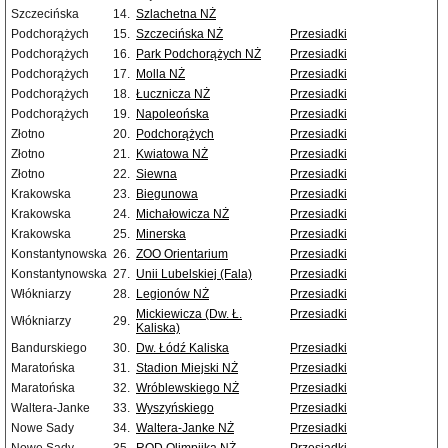
Szczecińska
14.
Szlachetna NŻ
Podchorążych
15.
Szczecińska NŻ
Przesiadki
Podchorążych
16.
Park Podchorążych NŻ
Przesiadki
Podchorążych
17.
Molla NŻ
Przesiadki
Podchorążych
18.
Łucznicza NŻ
Przesiadki
Podchorążych
19.
Napoleońska
Przesiadki
Złotno
20.
Podchorążych
Przesiadki
Złotno
21.
Kwiatowa NŻ
Przesiadki
Złotno
22.
Siewna
Przesiadki
Krakowska
23.
Biegunowa
Przesiadki
Krakowska
24.
Michałowicza NŻ
Przesiadki
Krakowska
25.
Minerska
Przesiadki
Konstantynowska
26.
ZOO Orientarium
Przesiadki
Konstantynowska
27.
Unii Lubelskiej (Fala)
Przesiadki
Włókniarzy
28.
Legionów NŻ
Przesiadki
Mickiewicza (Dw. Ł.
Przesiadki
Włókniarzy
29.
Kaliska)
Bandurskiego
30.
Dw. Łódź Kaliska
Przesiadki
Maratońska
31.
Stadion Miejski NŻ
Przesiadki
Maratońska
32.
Wróblewskiego NŻ
Przesiadki
Waltera-Janke
33.
Wyszyńskiego
Przesiadki
Nowe Sady
34.
Waltera-Janke NŻ
Przesiadki