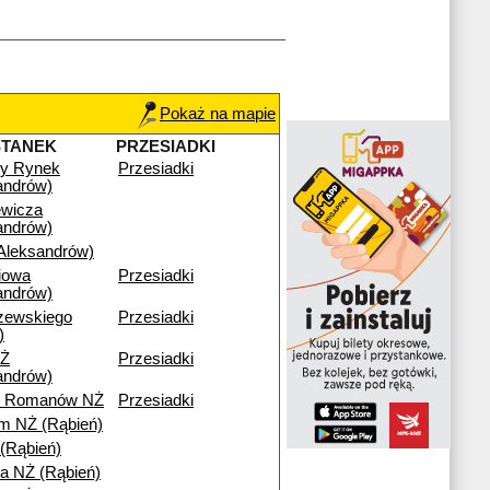
Pokaż na mapie
STANEK
PRZESIADKI
wy Rynek
Przesiadki
andrów)
ewicza
andrów)
leksandrów)
iowa
Przesiadki
andrów)
zewskiego
Przesiadki
)
Ż
Przesiadki
andrów)
ny Romanów NŻ
Przesiadki
m NŻ (Rąbień)
 (Rąbień)
a NŻ (Rąbień)