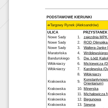
PODSTAWOWE KIERUNKI
Targowy Rynek (Aleksandrów)
ULICA
PRZYSTANEK
Nowe Sady
1.
zajezdnia MPK
Nowe Sady
2.
ROD Olimpijka
Nowe Sady
3.
Waltera-Janke
Maratońska
4.
Wróblewskiego
Bandurskiego
5.
Dw. Łódź Kalis
Włókniarzy
6.
Mickiewicza (Dw
Włókniarzy
7.
Karolewska (Dw
8.
Włókniarzy
Konstantynow
Krakowska
9.
Orientarium)
Krakowska
10.
Minerska
Krakowska
11.
Michałowicza 
Krakowska
12.
Biegunowa
Krakowska
13.
Siewna