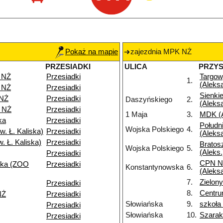
Pokaż na mapie
zajezdnia MPK NŻ
PRZESIADKI
ULICA
PRZY
 NŻ
Przesiadki
Targo
1.
(Aleks
 NŻ
Przesiadki
Sienki
 NŻ
Przesiadki
Daszyńskiego
2.
(Aleks
 NŻ
Przesiadki
1 Maja
3.
MDK (A
ka
Przesiadki
Połudn
Wojska Polskiego
4.
. Ł. Kaliska)
Przesiadki
(Aleks
. Ł. Kaliska)
Przesiadki
Bratos
Wojska Polskiego
5.
(Aleks.
Przesiadki
CPN N
ska (ZOO
Przesiadki
Konstantynowska
6.
(Aleks
7.
Zielo
Przesiadki
8.
Centru
NŻ
Przesiadki
Słowiańska
9.
szkoła
Przesiadki
Słowiańska
10.
Szarak
Przesiadki