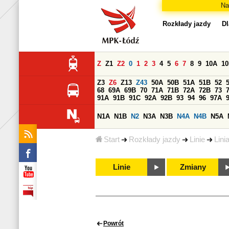
Na
Rozkłady jazdy
Dl
Z
Z1
Z2
0
1
2
3
4
5
6
7
8
9
10A
1
Z3
Z6
Z13
Z43
50A
50B
51A
51B
52
68
69A
69B
70
71A
71B
72A
72B
73
91A
91B
91C
92A
92B
93
94
96
97A
N1A
N1B
N2
N3A
N3B
N4A
N4B
N5A
Start
Rozkłady jazdy
Linie
Lini
Linie
Zmiany
Powrót