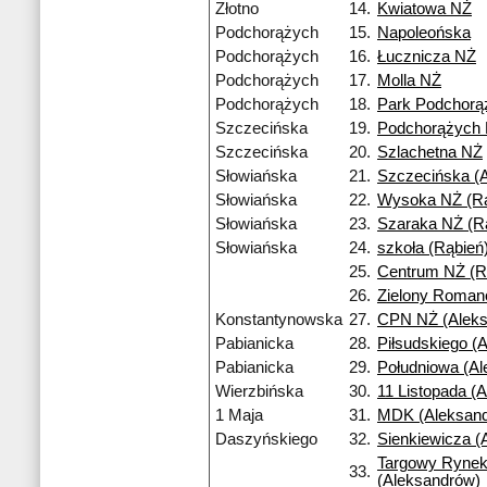
Złotno
14.
Kwiatowa NŻ
Podchorążych
15.
Napoleońska
Podchorążych
16.
Łucznicza NŻ
Podchorążych
17.
Molla NŻ
Podchorążych
18.
Park Podchorą
Szczecińska
19.
Podchorążych
Szczecińska
20.
Szlachetna NŻ
Słowiańska
21.
Szczecińska (A
Słowiańska
22.
Wysoka NŻ (Rą
Słowiańska
23.
Szaraka NŻ (R
Słowiańska
24.
szkoła (Rąbień
25.
Centrum NŻ (R
26.
Zielony Roma
Konstantynowska
27.
CPN NŻ (Aleks
Pabianicka
28.
Piłsudskiego (
Pabianicka
29.
Południowa (A
Wierzbińska
30.
11 Listopada (
1 Maja
31.
MDK (Aleksan
Daszyńskiego
32.
Sienkiewicza (
Targowy Ryne
33.
(Aleksandrów)