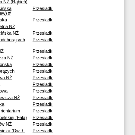
 NŻ (Rąbień)
ińska
Przesiadki
iew) #
ska
Przesiadki
etna NŻ
ińska NŻ
Przesiadki
odchorążych
Przesiadki
NŻ
Przesiadki
cza NŻ
Przesiadki
ońska
Przesiadki
orążych
Przesiadki
owa NŻ
Przesiadki
a
Przesiadki
nowa
Przesiadki
owicza NŻ
Przesiadki
ka
Przesiadki
ientarium
Przesiadki
belskiej (Fala)
Przesiadki
ów NŻ
Przesiadki
wicza (Dw. Ł.
Przesiadki