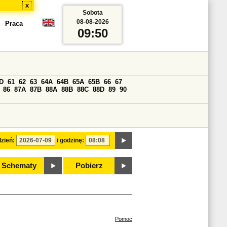
x
Sobota
08-08-2026
Praca
09:50
D
61
62
63
64A
64B
65A
65B
66
67
86
87A
87B
88A
88B
88C
88D
89
90
zień:
i godzinę:
Schematy
Pobierz
Pomoc