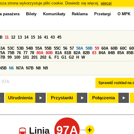
sza strona wykorzystuje pliki cookie. Dowiedz się więcej.
więcej
a pasażera
Bilety
Komunikaty
Reklama
Przetargi
O MPK
0B
11
12
13
14
15
16
41
43
45
53A
53C
53B
54B
55A
55B
55C
56
57
58A
58B
59
60A
60B
60C
60
75A
75B
76
77
78
80A
80B
81A
81B
82A
82B
83
84A
84B
85A
85B
97B
99
100
101
201
202
6.
F1
G1
G2
H
W
N5B
N6
N7A
N7B
N8
N9
a 97A
Sprawdź rozkład na d
Utrudnienia
Przystanki
Połączenia
97A
Linia