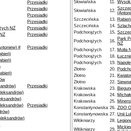
Słowiańska
11.
Wysoka
Przesiadki
Szczec
Przesiadki
Słowiańska
12.
(Anton
Przesiadki
Szczecińska
13.
Rąbień
Przesiadki
Szczecińska
14.
Szlach
żych NŻ
Przesiadki
Podchorążych
15.
Szczec
 NŻ
Przesiadki
Park P
Podchorążych
16.
NŻ
ntoniew) #
Przesiadki
Podchorążych
17.
Molla 
bień)
Podchorążych
18.
Łuczni
ąbień)
Podchorążych
19.
Napole
)
Złotno
20.
Podch
ąbień)
Złotno
21.
Kwiat
nów
Złotno
22.
Siewn
andrów)
Przesiadki
Krakowska
23.
Biegu
Aleksandrów)
Krakowska
24.
Michał
leksandrów)
Krakowska
25.
Miners
Aleksandrów)
Przesiadki
Konstantynowska
26.
ZOO Or
drów)
Konstantynowska
27.
Unii Lu
Aleksandrów)
Włókniarzy
28.
Legion
k
Mickie
Włókniarzy
29.