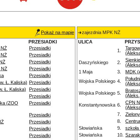
Pokaż na mapie
zajezdnia MPK NŻ
PRZESIADKI
ULICA
PRZY
 NŻ
Przesiadki
Targo
1.
(Aleks
 NŻ
Przesiadki
Sienki
 NŻ
Przesiadki
Daszyńskiego
2.
(Aleks
 NŻ
Przesiadki
1 Maja
3.
MDK (A
ka
Przesiadki
Połudn
Wojska Polskiego
4.
. Ł. Kaliska)
Przesiadki
(Aleks
. Ł. Kaliska)
Przesiadki
Bratos
Wojska Polskiego
5.
(Aleks.
Przesiadki
CPN N
ska (ZOO
Przesiadki
Konstantynowska
6.
(Aleks
7.
Zielo
Przesiadki
8.
Centru
NŻ
Przesiadki
Słowiańska
9.
szkoła
Przesiadki
Słowiańska
10.
Szarak
Przesiadki