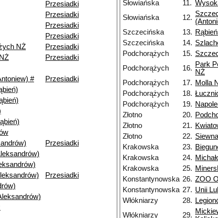
Słowiańska
11.
Wysoka
Przesiadki
Szczec
Przesiadki
Słowiańska
12.
(Anton
Przesiadki
Szczecińska
13.
Rąbień
Przesiadki
Szczecińska
14.
Szlach
żych NŻ
Przesiadki
Podchorążych
15.
Szczec
 NŻ
Przesiadki
Park P
Podchorążych
16.
NŻ
ntoniew) #
Przesiadki
Podchorążych
17.
Molla 
bień)
Podchorążych
18.
Łuczni
ąbień)
Podchorążych
19.
Napole
)
Złotno
20.
Podch
ąbień)
Złotno
21.
Kwiat
nów
Złotno
22.
Siewn
andrów)
Przesiadki
Krakowska
23.
Biegu
Aleksandrów)
Krakowska
24.
Michał
leksandrów)
Krakowska
25.
Miners
Aleksandrów)
Przesiadki
Konstantynowska
26.
ZOO Or
drów)
Konstantynowska
27.
Unii Lu
Aleksandrów)
Włókniarzy
28.
Legion
k
Mickie
Włókniarzy
29.