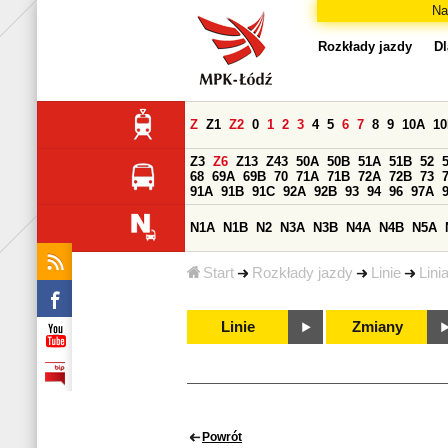
Na
Rozkłady jazdy
Dl
Z
Z1
Z2
0
1
2
3
4
5
6
7
8
9
10A
1
Z3
Z6
Z13
Z43
50A
50B
51A
51B
52
68
69A
69B
70
71A
71B
72A
72B
73
91A
91B
91C
92A
92B
93
94
96
97A
N1A
N1B
N2
N3A
N3B
N4A
N4B
N5A
Start
Rozkłady jazdy
Linie
Lini
Linie
Zmiany
Powrót