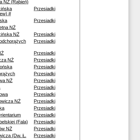
 NŻ (Rąbień)
ińska
Przesiadki
iew) #
ska
Przesiadki
etna NŻ
ińska NŻ
Przesiadki
odchorążych
Przesiadki
NŻ
Przesiadki
cza NŻ
Przesiadki
ońska
Przesiadki
orążych
Przesiadki
owa NŻ
Przesiadki
a
Przesiadki
nowa
Przesiadki
owicza NŻ
Przesiadki
ka
Przesiadki
ientarium
Przesiadki
belskiej (Fala)
Przesiadki
ów NŻ
Przesiadki
wicza (Dw. Ł.
Przesiadki