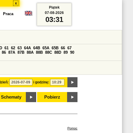
x
Piątek
07-08-2026
Praca
03:31
D
61
62
63
64A
64B
65A
65B
66
67
86
87A
87B
88A
88B
88C
88D
89
90
zień:
i godzinę:
Schematy
Pobierz
Pomoc