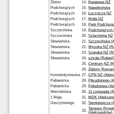
Złotno
14.
Kwiatowa NŻ
Podchorążych
15.
Napoleońska
Podchorążych
16.
Łucznicza NŻ
Podchorążych
17.
Molla NŻ
Podchorążych
18.
Park Podchorą
Szczecińska
19.
Podchorążych
Szczecińska
20.
Szlachetna NŻ
Słowiańska
21.
Szczecińska (A
Słowiańska
22.
Wysoka NŻ (Rą
Słowiańska
23.
Szaraka NŻ (R
Słowiańska
24.
szkoła (Rąbień
25.
Centrum NŻ (R
26.
Zielony Roma
Konstantynowska
27.
CPN NŻ (Aleks
Pabianicka
28.
Piłsudskiego (
Pabianicka
29.
Południowa (A
Wierzbińska
30.
11 Listopada (
1 Maja
31.
MDK (Aleksan
Daszyńskiego
32.
Sienkiewicza (
Targowy Ryne
33.
(Aleksandrów)