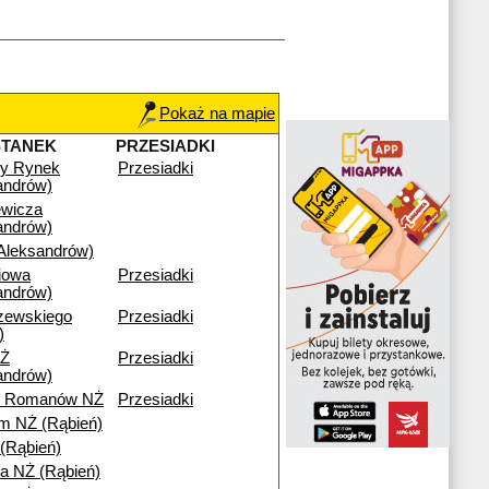
Pokaż na mapie
STANEK
PRZESIADKI
wy Rynek
Przesiadki
andrów)
ewicza
andrów)
leksandrów)
iowa
Przesiadki
andrów)
zewskiego
Przesiadki
)
Ż
Przesiadki
andrów)
ny Romanów NŻ
Przesiadki
m NŻ (Rąbień)
 (Rąbień)
a NŻ (Rąbień)