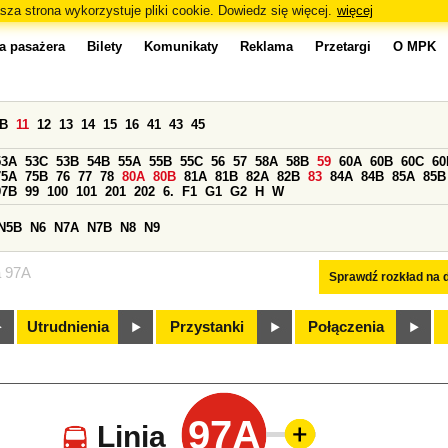
sza strona wykorzystuje pliki cookie. Dowiedz się więcej.
więcej
a pasażera
Bilety
Komunikaty
Reklama
Przetargi
O MPK
0B
11
12
13
14
15
16
41
43
45
53A
53C
53B
54B
55A
55B
55C
56
57
58A
58B
59
60A
60B
60C
60
75A
75B
76
77
78
80A
80B
81A
81B
82A
82B
83
84A
84B
85A
85B
97B
99
100
101
201
202
6.
F1
G1
G2
H
W
N5B
N6
N7A
N7B
N8
N9
a 97A
Sprawdź rozkład na d
Utrudnienia
Przystanki
Połączenia
97A
Linia