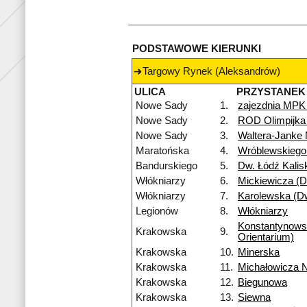
PODSTAWOWE KIERUNKI
Targowy Rynek (Aleksandrów)
ULICA
PRZYSTANEK
Nowe Sady
1.
zajezdnia MPK
Nowe Sady
2.
ROD Olimpijka
Nowe Sady
3.
Waltera-Janke
Maratońska
4.
Wróblewskiego
Bandurskiego
5.
Dw. Łódź Kalis
Włókniarzy
6.
Mickiewicza (Dw
Włókniarzy
7.
Karolewska (Dw
Legionów
8.
Włókniarzy
Konstantynow
Krakowska
9.
Orientarium)
Krakowska
10.
Minerska
Krakowska
11.
Michałowicza 
Krakowska
12.
Biegunowa
Krakowska
13.
Siewna