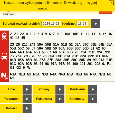
Nasza strona wykorzystuje pliki cookie. Dowiedz się
więcej
x
#
więcej.
Sprawdź rozkład na dzień:
i godzinę:
Z
Z1
Z2
0
1
2
3
4
5
6
7
8
9
10A
10B
11
12
13
14
15
16
41
43
45
Z3
Z6
Z13
Z43
50A
50B
51A
51B
52
53A
53C
53B
54B
55A
55B
55C
56
57
58A
58B
59
60A
60B
60C
60D
61
62
63
64A
64B
65A
65B
66
67
68
69A
69B
70
71A
71B
72A
72B
73
75A
75B
76
77
78
80A
80B
81A
81B
82A
82B
83
84A
84B
85A
85B
86
87A
87B
88A
88B
88C
88D
89
90
91A
91B
91C
92A
92B
93
94
96
97A
97B
99
100
101
201
202
6.
F1
G1
G2
H
W
N1A
N1B
N2
N3A
N3B
N4A
N4B
N5A
N5B
N6
N7A
N7B
N8
N9
Linie
Zmiany
Utrudnienia
Przystanki
Połączenia
Schematy
Pobierz