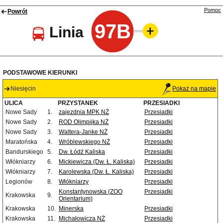
Pomoc
Powrót
97B
Linia
PODSTAWOWE KIERUNKI
Niesięcin
Pokaż na mapie
ULICA
PRZYSTANEK
PRZESIADKI
Nowe Sady
1.
zajezdnia MPK NŻ
Przesiadki
Nowe Sady
2.
ROD Olimpijka NŻ
Przesiadki
Nowe Sady
3.
Waltera-Janke NŻ
Przesiadki
Maratońska
4.
Wróblewskiego NŻ
Przesiadki
Bandurskiego
5.
Dw. Łódź Kaliska
Przesiadki
Włókniarzy
6.
Mickiewicza (Dw. Ł. Kaliska)
Przesiadki
Włókniarzy
7.
Karolewska (Dw. Ł. Kaliska)
Przesiadki
Legionów
8.
Włókniarzy
Przesiadki
Konstantynowska (ZOO
Przesiadki
Krakowska
9.
Orientarium)
Krakowska
10.
Minerska
Przesiadki
Krakowska
11.
Michałowicza NŻ
Przesiadki