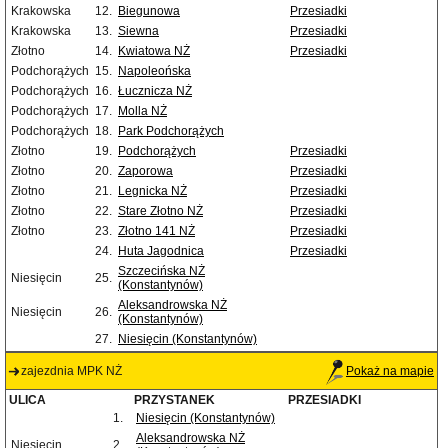
Krakowska
12.
Biegunowa
Przesiadki
Krakowska
13.
Siewna
Przesiadki
Złotno
14.
Kwiatowa NŻ
Przesiadki
Podchorążych
15.
Napoleońska
Podchorążych
16.
Łucznicza NŻ
Podchorążych
17.
Molla NŻ
Podchorążych
18.
Park Podchorążych
Złotno
19.
Podchorążych
Przesiadki
Złotno
20.
Zaporowa
Przesiadki
Złotno
21.
Legnicka NŻ
Przesiadki
Złotno
22.
Stare Złotno NŻ
Przesiadki
Złotno
23.
Złotno 141 NŻ
Przesiadki
24.
Huta Jagodnica
Przesiadki
Szczecińska NŻ
Niesięcin
25.
(Konstantynów)
Aleksandrowska NŻ
Niesięcin
26.
(Konstantynów)
27.
Niesięcin (Konstantynów)
zajezdnia MPK NŻ
Pokaż na mapie
ULICA
PRZYSTANEK
PRZESIADKI
1.
Niesięcin (Konstantynów)
Aleksandrowska NŻ
Niesięcin
2.