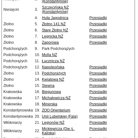
(Konstantynów)
Szczecińska NŻ
Niesięcin
3.
(Konstantynów)
4.
Huta Jagodnica
Przesiadki
Złotno
5.
Złotno 141 NŻ
Przesiadki
Złotno
6.
Stare Złotno NŻ
Przesiadki
Złotno
7.
Legnicka NŻ
Przesiadki
Złotno
8.
Zaporowa
Przesiadki
Podchorążych
9.
Park Podchorążych
Podchorążych
10.
Molla NŻ
Podchorążych
11.
Łucznicza NŻ
Podchorążych
12.
Napoleońska
Przesiadki
Złotno
13.
Podchorążych
Przesiadki
Złotno
14.
Kwiatowa NŻ
Przesiadki
Złotno
15.
Siewna
Przesiadki
Krakowska
16.
Biegunowa
Przesiadki
Krakowska
17.
Michałowicza NŻ
Przesiadki
Krakowska
18.
Minerska
Przesiadki
Konstantynowska
19.
ZOO Orientarium
Przesiadki
Konstantynowska
20.
Unii Lubelskiej (Fala)
Przesiadki
Włókniarzy
21.
Legionów NŻ
Przesiadki
Mickiewicza (Dw. Ł.
Przesiadki
Włókniarzy
22.
Kaliska)