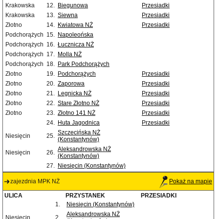
Krakowska
12.
Biegunowa
Przesiadki
Krakowska
13.
Siewna
Przesiadki
Złotno
14.
Kwiatowa NŻ
Przesiadki
Podchorążych
15.
Napoleońska
Podchorążych
16.
Łucznicza NŻ
Podchorążych
17.
Molla NŻ
Podchorążych
18.
Park Podchorążych
Złotno
19.
Podchorążych
Przesiadki
Złotno
20.
Zaporowa
Przesiadki
Złotno
21.
Legnicka NŻ
Przesiadki
Złotno
22.
Stare Złotno NŻ
Przesiadki
Złotno
23.
Złotno 141 NŻ
Przesiadki
24.
Huta Jagodnica
Przesiadki
Szczecińska NŻ
Niesięcin
25.
(Konstantynów)
Aleksandrowska NŻ
Niesięcin
26.
(Konstantynów)
27.
Niesięcin (Konstantynów)
zajezdnia MPK NŻ
Pokaż na mapie
ULICA
PRZYSTANEK
PRZESIADKI
1.
Niesięcin (Konstantynów)
Aleksandrowska NŻ
Niesięcin
2.