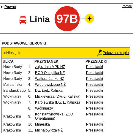
Pomoc
Powrót
97B
Linia
PODSTAWOWE KIERUNKI
Niesięcin
Pokaż na mapie
ULICA
PRZYSTANEK
PRZESIADKI
Nowe Sady
1.
zajezdnia MPK NŻ
Przesiadki
Nowe Sady
2.
ROD Olimpijka NŻ
Przesiadki
Nowe Sady
3.
Waltera-Janke NŻ
Przesiadki
Maratońska
4.
Wróblewskiego NŻ
Przesiadki
Bandurskiego
5.
Dw. Łódź Kaliska
Przesiadki
Włókniarzy
6.
Mickiewicza (Dw. Ł. Kaliska)
Przesiadki
Włókniarzy
7.
Karolewska (Dw. Ł. Kaliska)
Przesiadki
8.
Włókniarzy
Przesiadki
Konstantynowska (ZOO
Przesiadki
Krakowska
9.
Orientarium)
Krakowska
10.
Minerska
Przesiadki
Krakowska
11.
Michałowicza NŻ
Przesiadki