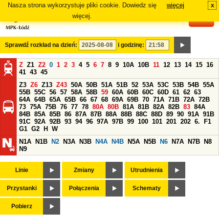
Nasza strona wykorzystuje pliki cookie. Dowiedz się
więcej
x
#
więcej.
Sprawdź rozkład na dzień:
i godzinę:
Z
Z1
Z2
0
1
2
3
4
5
6
7
8
9
10A
10B
11
12
13
14
15
16
41
43
45
Z3
Z6
Z13
Z43
50A
50B
51A
51B
52
53A
53C
53B
54B
55A
55B
55C
56
57
58A
58B
59
60A
60B
60C
60D
61
62
63
64A
64B
65A
65B
66
67
68
69A
69B
70
71A
71B
72A
72B
73
75A
75B
76
77
78
80A
80B
81A
81B
82A
82B
83
84A
84B
85A
85B
86
87A
87B
88A
88B
88C
88D
89
90
91A
91B
91C
92A
92B
93
94
96
97A
97B
99
100
101
201
202
6.
F1
G1
G2
H
W
N1A
N1B
N2
N3A
N3B
N4A
N4B
N5A
N5B
N6
N7A
N7B
N8
N9
Linie
Zmiany
Utrudnienia
Przystanki
Połączenia
Schematy
Pobierz