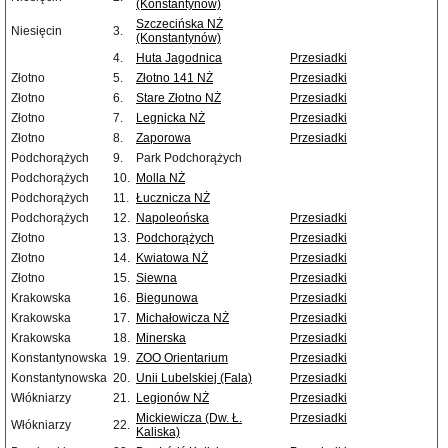
(Konstantynów)
Szczecińska NŻ
Niesięcin
3.
(Konstantynów)
4.
Huta Jagodnica
Przesiadki
Złotno
5.
Złotno 141 NŻ
Przesiadki
Złotno
6.
Stare Złotno NŻ
Przesiadki
Złotno
7.
Legnicka NŻ
Przesiadki
Złotno
8.
Zaporowa
Przesiadki
Podchorążych
9.
Park Podchorążych
Podchorążych
10.
Molla NŻ
Podchorążych
11.
Łucznicza NŻ
Podchorążych
12.
Napoleońska
Przesiadki
Złotno
13.
Podchorążych
Przesiadki
Złotno
14.
Kwiatowa NŻ
Przesiadki
Złotno
15.
Siewna
Przesiadki
Krakowska
16.
Biegunowa
Przesiadki
Krakowska
17.
Michałowicza NŻ
Przesiadki
Krakowska
18.
Minerska
Przesiadki
Konstantynowska
19.
ZOO Orientarium
Przesiadki
Konstantynowska
20.
Unii Lubelskiej (Fala)
Przesiadki
Włókniarzy
21.
Legionów NŻ
Przesiadki
Mickiewicza (Dw. Ł.
Przesiadki
Włókniarzy
22.
Kaliska)