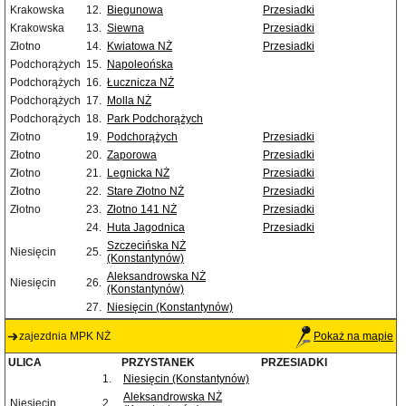
Krakowska
12.
Biegunowa
Przesiadki
Krakowska
13.
Siewna
Przesiadki
Złotno
14.
Kwiatowa NŻ
Przesiadki
Podchorążych
15.
Napoleońska
Podchorążych
16.
Łucznicza NŻ
Podchorążych
17.
Molla NŻ
Podchorążych
18.
Park Podchorążych
Złotno
19.
Podchorążych
Przesiadki
Złotno
20.
Zaporowa
Przesiadki
Złotno
21.
Legnicka NŻ
Przesiadki
Złotno
22.
Stare Złotno NŻ
Przesiadki
Złotno
23.
Złotno 141 NŻ
Przesiadki
24.
Huta Jagodnica
Przesiadki
Szczecińska NŻ
Niesięcin
25.
(Konstantynów)
Aleksandrowska NŻ
Niesięcin
26.
(Konstantynów)
27.
Niesięcin (Konstantynów)
zajezdnia MPK NŻ
Pokaż na mapie
ULICA
PRZYSTANEK
PRZESIADKI
1.
Niesięcin (Konstantynów)
Aleksandrowska NŻ
Niesięcin
2.