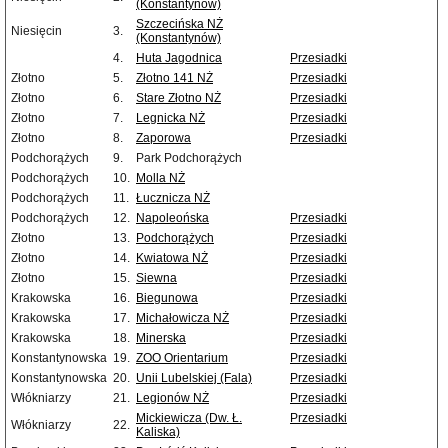
(Konstantynów)
Szczecińska NŻ
Niesięcin
3.
(Konstantynów)
4.
Huta Jagodnica
Przesiadki
Złotno
5.
Złotno 141 NŻ
Przesiadki
Złotno
6.
Stare Złotno NŻ
Przesiadki
Złotno
7.
Legnicka NŻ
Przesiadki
Złotno
8.
Zaporowa
Przesiadki
Podchorążych
9.
Park Podchorążych
Podchorążych
10.
Molla NŻ
Podchorążych
11.
Łucznicza NŻ
Podchorążych
12.
Napoleońska
Przesiadki
Złotno
13.
Podchorążych
Przesiadki
Złotno
14.
Kwiatowa NŻ
Przesiadki
Złotno
15.
Siewna
Przesiadki
Krakowska
16.
Biegunowa
Przesiadki
Krakowska
17.
Michałowicza NŻ
Przesiadki
Krakowska
18.
Minerska
Przesiadki
Konstantynowska
19.
ZOO Orientarium
Przesiadki
Konstantynowska
20.
Unii Lubelskiej (Fala)
Przesiadki
Włókniarzy
21.
Legionów NŻ
Przesiadki
Mickiewicza (Dw. Ł.
Przesiadki
Włókniarzy
22.
Kaliska)