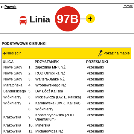
Pomoc
Powrót
97B
Linia
PODSTAWOWE KIERUNKI
Niesięcin
Pokaż na mapie
ULICA
PRZYSTANEK
PRZESIADKI
Nowe Sady
1.
zajezdnia MPK NŻ
Przesiadki
Nowe Sady
2.
ROD Olimpijka NŻ
Przesiadki
Nowe Sady
3.
Waltera-Janke NŻ
Przesiadki
Maratońska
4.
Wróblewskiego NŻ
Przesiadki
Bandurskiego
5.
Dw. Łódź Kaliska
Przesiadki
Włókniarzy
6.
Mickiewicza (Dw. Ł. Kaliska)
Przesiadki
Włókniarzy
7.
Karolewska (Dw. Ł. Kaliska)
Przesiadki
8.
Włókniarzy
Przesiadki
Konstantynowska (ZOO
Przesiadki
Krakowska
9.
Orientarium)
Krakowska
10.
Minerska
Przesiadki
Krakowska
11.
Michałowicza NŻ
Przesiadki