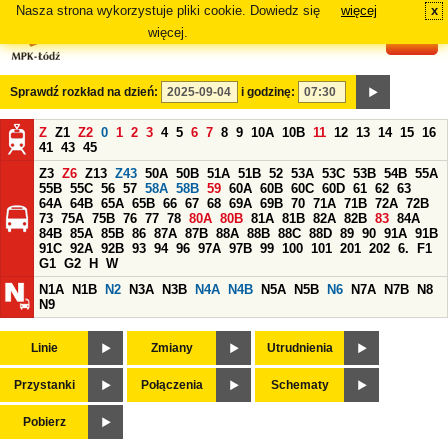
Nasza strona wykorzystuje pliki cookie. Dowiedz się
więcej
x
#
więcej.
Sprawdź rozkład na dzień:
i godzinę:
Z
Z1
Z2
0
1
2
3
4
5
6
7
8
9
10A
10B
11
12
13
14
15
16
41
43
45
Z3
Z6
Z13
Z43
50A
50B
51A
51B
52
53A
53C
53B
54B
55A
55B
55C
56
57
58A
58B
59
60A
60B
60C
60D
61
62
63
64A
64B
65A
65B
66
67
68
69A
69B
70
71A
71B
72A
72B
73
75A
75B
76
77
78
80A
80B
81A
81B
82A
82B
83
84A
84B
85A
85B
86
87A
87B
88A
88B
88C
88D
89
90
91A
91B
91C
92A
92B
93
94
96
97A
97B
99
100
101
201
202
6.
F1
G1
G2
H
W
N1A
N1B
N2
N3A
N3B
N4A
N4B
N5A
N5B
N6
N7A
N7B
N8
N9
Linie
Zmiany
Utrudnienia
Przystanki
Połączenia
Schematy
Pobierz