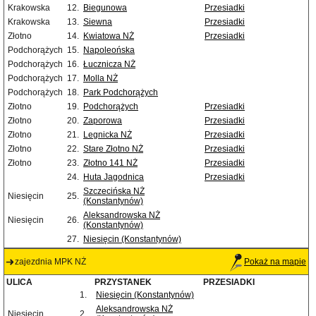
Krakowska
12.
Biegunowa
Przesiadki
Krakowska
13.
Siewna
Przesiadki
Złotno
14.
Kwiatowa NŻ
Przesiadki
Podchorążych
15.
Napoleońska
Podchorążych
16.
Łucznicza NŻ
Podchorążych
17.
Molla NŻ
Podchorążych
18.
Park Podchorążych
Złotno
19.
Podchorążych
Przesiadki
Złotno
20.
Zaporowa
Przesiadki
Złotno
21.
Legnicka NŻ
Przesiadki
Złotno
22.
Stare Złotno NŻ
Przesiadki
Złotno
23.
Złotno 141 NŻ
Przesiadki
24.
Huta Jagodnica
Przesiadki
Szczecińska NŻ
Niesięcin
25.
(Konstantynów)
Aleksandrowska NŻ
Niesięcin
26.
(Konstantynów)
27.
Niesięcin (Konstantynów)
zajezdnia MPK NŻ
Pokaż na mapie
ULICA
PRZYSTANEK
PRZESIADKI
1.
Niesięcin (Konstantynów)
Aleksandrowska NŻ
Niesięcin
2.