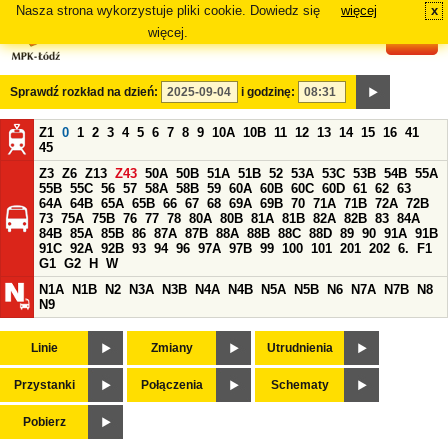
Nasza strona wykorzystuje pliki cookie. Dowiedz się
więcej
x
#
więcej.
Sprawdź rozkład na dzień:
i godzinę:
Z1
0
1
2
3
4
5
6
7
8
9
10A
10B
11
12
13
14
15
16
41
45
Z3
Z6
Z13
Z43
50A
50B
51A
51B
52
53A
53C
53B
54B
55A
55B
55C
56
57
58A
58B
59
60A
60B
60C
60D
61
62
63
64A
64B
65A
65B
66
67
68
69A
69B
70
71A
71B
72A
72B
73
75A
75B
76
77
78
80A
80B
81A
81B
82A
82B
83
84A
84B
85A
85B
86
87A
87B
88A
88B
88C
88D
89
90
91A
91B
91C
92A
92B
93
94
96
97A
97B
99
100
101
201
202
6.
F1
G1
G2
H
W
N1A
N1B
N2
N3A
N3B
N4A
N4B
N5A
N5B
N6
N7A
N7B
N8
N9
Linie
Zmiany
Utrudnienia
Przystanki
Połączenia
Schematy
Pobierz