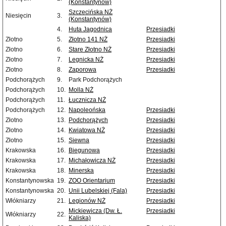
(Konstantynów)
Szczecińska NŻ
Niesięcin
3.
(Konstantynów)
4.
Huta Jagodnica
Przesiadki
Złotno
5.
Złotno 141 NŻ
Przesiadki
Złotno
6.
Stare Złotno NŻ
Przesiadki
Złotno
7.
Legnicka NŻ
Przesiadki
Złotno
8.
Zaporowa
Przesiadki
Podchorążych
9.
Park Podchorążych
Podchorążych
10.
Molla NŻ
Podchorążych
11.
Łucznicza NŻ
Podchorążych
12.
Napoleońska
Przesiadki
Złotno
13.
Podchorążych
Przesiadki
Złotno
14.
Kwiatowa NŻ
Przesiadki
Złotno
15.
Siewna
Przesiadki
Krakowska
16.
Biegunowa
Przesiadki
Krakowska
17.
Michałowicza NŻ
Przesiadki
Krakowska
18.
Minerska
Przesiadki
Konstantynowska
19.
ZOO Orientarium
Przesiadki
Konstantynowska
20.
Unii Lubelskiej (Fala)
Przesiadki
Włókniarzy
21.
Legionów NŻ
Przesiadki
Mickiewicza (Dw. Ł.
Przesiadki
Włókniarzy
22.
Kaliska)