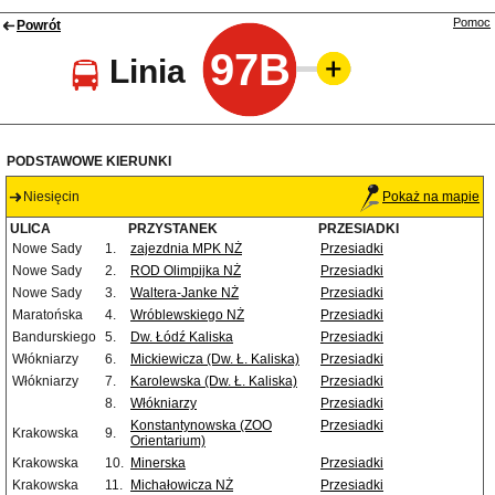
Pomoc
Powrót
97B
Linia
PODSTAWOWE KIERUNKI
Niesięcin
Pokaż na mapie
ULICA
PRZYSTANEK
PRZESIADKI
Nowe Sady
1.
zajezdnia MPK NŻ
Przesiadki
Nowe Sady
2.
ROD Olimpijka NŻ
Przesiadki
Nowe Sady
3.
Waltera-Janke NŻ
Przesiadki
Maratońska
4.
Wróblewskiego NŻ
Przesiadki
Bandurskiego
5.
Dw. Łódź Kaliska
Przesiadki
Włókniarzy
6.
Mickiewicza (Dw. Ł. Kaliska)
Przesiadki
Włókniarzy
7.
Karolewska (Dw. Ł. Kaliska)
Przesiadki
8.
Włókniarzy
Przesiadki
Konstantynowska (ZOO
Przesiadki
Krakowska
9.
Orientarium)
Krakowska
10.
Minerska
Przesiadki
Krakowska
11.
Michałowicza NŻ
Przesiadki