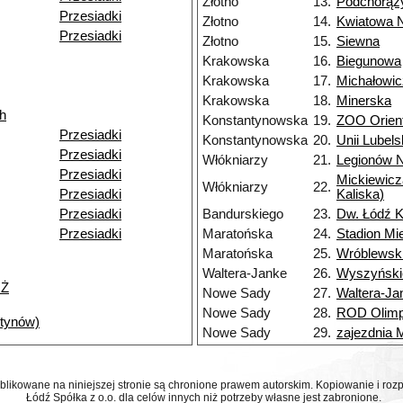
Złotno
13.
Podchorąż
Przesiadki
Złotno
14.
Kwiatowa 
Przesiadki
Złotno
15.
Siewna
Krakowska
16.
Biegunowa
Krakowska
17.
Michałowi
Krakowska
18.
Minerska
h
Konstantynowska
19.
ZOO Orien
Przesiadki
Konstantynowska
20.
Unii Lubels
Przesiadki
Włókniarzy
21.
Legionów 
Przesiadki
Mickiewicz
Włókniarzy
22.
Przesiadki
Kaliska)
Przesiadki
Bandurskiego
23.
Dw. Łódź K
Przesiadki
Maratońska
24.
Stadion Mi
Maratońska
25.
Wróblewsk
Waltera-Janke
26.
Wyszyński
NŻ
Nowe Sady
27.
Waltera-Ja
Nowe Sady
28.
ROD Olimp
ntynów)
Nowe Sady
29.
zajezdnia
ublikowane na niniejszej stronie są chronione prawem autorskim. Kopiowanie i r
Łódź Spółka z o.o. dla celów innych niż potrzeby własne jest zabronione.