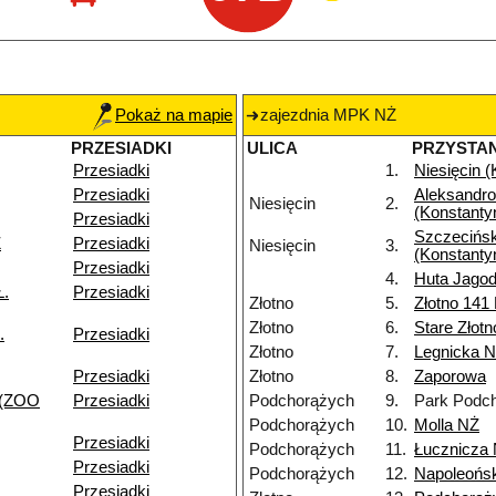
Pokaż na mapie
zajezdnia MPK NŻ
PRZESIADKI
ULICA
PRZYSTA
Przesiadki
1.
Niesięcin 
Przesiadki
Aleksandr
Niesięcin
2.
(Konstanty
Przesiadki
Szczecińs
Ż
Przesiadki
Niesięcin
3.
(Konstanty
Przesiadki
4.
Huta Jagod
Ł.
Przesiadki
Złotno
5.
Złotno 141
Złotno
6.
Stare Złot
.
Przesiadki
Złotno
7.
Legnicka 
Przesiadki
Złotno
8.
Zaporowa
 (ZOO
Przesiadki
Podchorążych
9.
Park Podc
Podchorążych
10.
Molla NŻ
Przesiadki
Podchorążych
11.
Łucznicza
Przesiadki
Podchorążych
12.
Napoleońs
Przesiadki