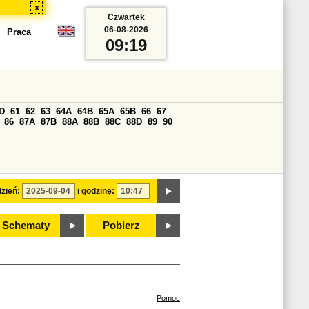
x
Czwartek
06-08-2026
Praca
09:19
D
61
62
63
64A
64B
65A
65B
66
67
86
87A
87B
88A
88B
88C
88D
89
90
zień:
i godzinę:
Schematy
Pobierz
Pomoc