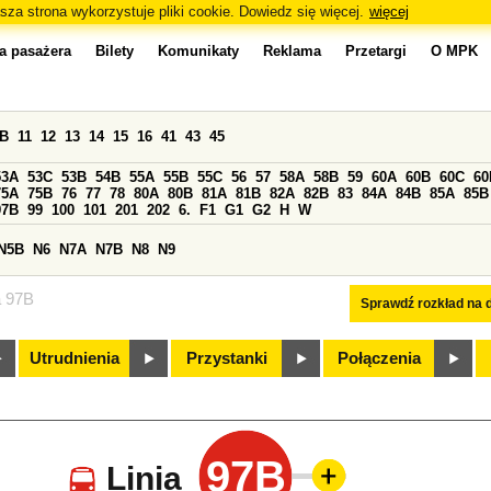
sza strona wykorzystuje pliki cookie. Dowiedz się więcej.
więcej
a pasażera
Bilety
Komunikaty
Reklama
Przetargi
O MPK
0B
11
12
13
14
15
16
41
43
45
53A
53C
53B
54B
55A
55B
55C
56
57
58A
58B
59
60A
60B
60C
60
75A
75B
76
77
78
80A
80B
81A
81B
82A
82B
83
84A
84B
85A
85B
97B
99
100
101
201
202
6.
F1
G1
G2
H
W
N5B
N6
N7A
N7B
N8
N9
a 97B
Sprawdź rozkład na d
Utrudnienia
Przystanki
Połączenia
97B
Linia