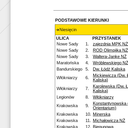
PODSTAWOWE KIERUNKI
Niesięcin
ULICA
PRZYSTANEK
Nowe Sady
1.
zajezdnia MPK NŻ
Nowe Sady
2.
ROD Olimpijka NŻ
Nowe Sady
3.
Waltera-Janke NŻ
Maratońska
4.
Wróblewskiego N
Bandurskiego
5.
Dw. Łódź Kaliska
Mickiewicza (Dw. 
Włókniarzy
6.
Kaliska)
Karolewska (Dw. Ł
Włókniarzy
7.
Kaliska)
Legionów
8.
Włókniarzy
Konstantynowska
Krakowska
9.
Orientarium)
Krakowska
10.
Minerska
Krakowska
11.
Michałowicza NŻ
Krakowska
12.
Biegunowa