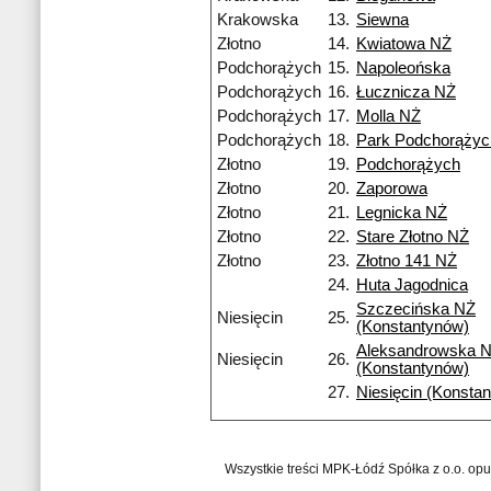
Krakowska
13.
Siewna
Złotno
14.
Kwiatowa NŻ
Podchorążych
15.
Napoleońska
Podchorążych
16.
Łucznicza NŻ
Podchorążych
17.
Molla NŻ
Podchorążych
18.
Park Podchorążyc
Złotno
19.
Podchorążych
Złotno
20.
Zaporowa
Złotno
21.
Legnicka NŻ
Złotno
22.
Stare Złotno NŻ
Złotno
23.
Złotno 141 NŻ
24.
Huta Jagodnica
Szczecińska NŻ
Niesięcin
25.
(Konstantynów)
Aleksandrowska 
Niesięcin
26.
(Konstantynów)
27.
Niesięcin (Konsta
Wszystkie treści MPK-Łódź Spółka z o.o. op