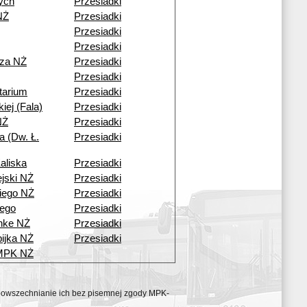
ych
Przesiadki
NŻ
Przesiadki
Przesiadki
Przesiadki
cza NŻ
Przesiadki
Przesiadki
tarium
Przesiadki
kiej (Fala)
Przesiadki
NŻ
Przesiadki
a (Dw. Ł.
Przesiadki
aliska
Przesiadki
ejski NŻ
Przesiadki
iego NŻ
Przesiadki
ego
Przesiadki
nke NŻ
Przesiadki
ijka NŻ
Przesiadki
 MPK NŻ
ozpowszechnianie ich bez pisemnej zgody MPK-