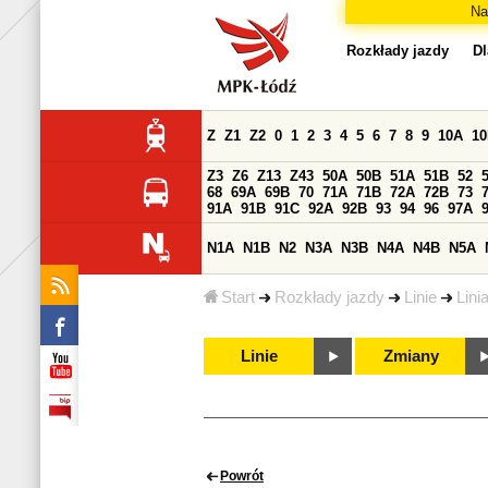
Na
Rozkłady jazdy
Dl
Z
Z1
Z2
0
1
2
3
4
5
6
7
8
9
10A
1
Z3
Z6
Z13
Z43
50A
50B
51A
51B
52
68
69A
69B
70
71A
71B
72A
72B
73
91A
91B
91C
92A
92B
93
94
96
97A
N1A
N1B
N2
N3A
N3B
N4A
N4B
N5A
Start
Rozkłady jazdy
Linie
Lini
Linie
Zmiany
Powrót