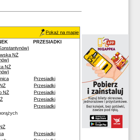
Pokaż na mapie
NEK
PRZESIADKI
(Konstantynów)
owska NŻ
nów)
ka NŻ
nów)
nica
Przesiadki
 NŻ
Przesiadki
no NŻ
Przesiadki
NŻ
Przesiadki
Przesiadki
horążych
 NŻ
ka
Przesiadki