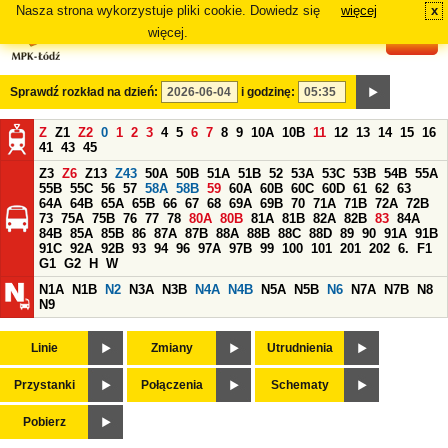
Nasza strona wykorzystuje pliki cookie. Dowiedz się
więcej
x
#
więcej.
Sprawdź rozkład na dzień:
i godzinę:
Z
Z1
Z2
0
1
2
3
4
5
6
7
8
9
10A
10B
11
12
13
14
15
16
41
43
45
Z3
Z6
Z13
Z43
50A
50B
51A
51B
52
53A
53C
53B
54B
55A
55B
55C
56
57
58A
58B
59
60A
60B
60C
60D
61
62
63
64A
64B
65A
65B
66
67
68
69A
69B
70
71A
71B
72A
72B
73
75A
75B
76
77
78
80A
80B
81A
81B
82A
82B
83
84A
84B
85A
85B
86
87A
87B
88A
88B
88C
88D
89
90
91A
91B
91C
92A
92B
93
94
96
97A
97B
99
100
101
201
202
6.
F1
G1
G2
H
W
N1A
N1B
N2
N3A
N3B
N4A
N4B
N5A
N5B
N6
N7A
N7B
N8
N9
Linie
Zmiany
Utrudnienia
Przystanki
Połączenia
Schematy
Pobierz