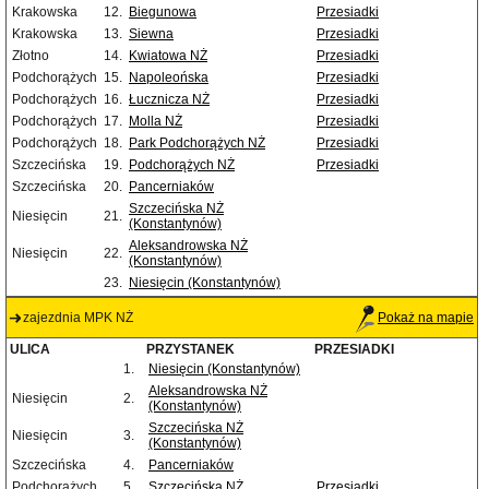
Krakowska
12.
Biegunowa
Przesiadki
Krakowska
13.
Siewna
Przesiadki
Złotno
14.
Kwiatowa NŻ
Przesiadki
Podchorążych
15.
Napoleońska
Przesiadki
Podchorążych
16.
Łucznicza NŻ
Przesiadki
Podchorążych
17.
Molla NŻ
Przesiadki
Podchorążych
18.
Park Podchorążych NŻ
Przesiadki
Szczecińska
19.
Podchorążych NŻ
Przesiadki
Szczecińska
20.
Pancerniaków
Szczecińska NŻ
Niesięcin
21.
(Konstantynów)
Aleksandrowska NŻ
Niesięcin
22.
(Konstantynów)
23.
Niesięcin (Konstantynów)
zajezdnia MPK NŻ
Pokaż na mapie
ULICA
PRZYSTANEK
PRZESIADKI
1.
Niesięcin (Konstantynów)
Aleksandrowska NŻ
Niesięcin
2.
(Konstantynów)
Szczecińska NŻ
Niesięcin
3.
(Konstantynów)
Szczecińska
4.
Pancerniaków
Podchorążych
5.
Szczecińska NŻ
Przesiadki