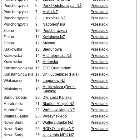
Podchorążych
6.
Park Podchorążych NŻ
Przesiadki
Podchorążych
7.
Molla NŻ
Przesiadki
Podchorążych
8.
Łucznicza NŻ
Przesiadki
Podchorążych
9.
Napoleońska
Przesiadki
Złotno
10.
Podchorążych
Przesiadki
Złotno
11.
Kwiatowa NŻ
Przesiadki
Złotno
12.
Siewna
Przesiadki
Krakowska
13.
Biegunowa
Przesiadki
Krakowska
14.
Michałowicza NŻ
Przesiadki
Krakowska
15.
Minerska
Przesiadki
Konstantynowska
16.
ZOO Orientarium
Przesiadki
Konstantynowska
17.
Unii Lubelskiej (Fala)
Przesiadki
Włókniarzy
18.
Legionów NŻ
Przesiadki
Mickiewicza (Dw. Ł.
Przesiadki
Włókniarzy
19.
Kaliska)
Bandurskiego
20.
Dw. Łódź Kaliska
Przesiadki
Maratońska
21.
Stadion Miejski NŻ
Przesiadki
Maratońska
22.
Wróblewskiego NŻ
Przesiadki
Waltera-Janke
23.
Wyszyńskiego
Przesiadki
Nowe Sady
24.
Waltera-Janke NŻ
Przesiadki
Nowe Sady
25.
ROD Olimpijka NŻ
Przesiadki
Nowe Sady
26.
zajezdnia MPK NŻ