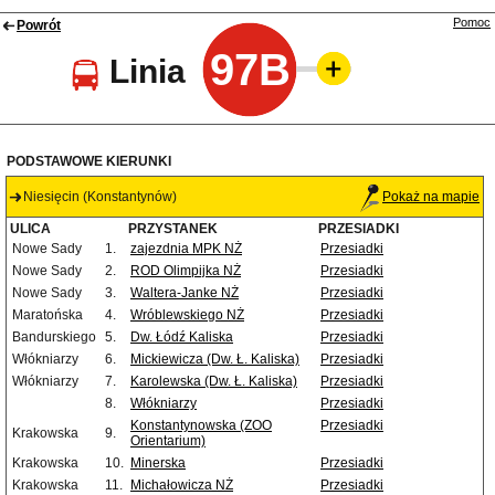
Pomoc
Powrót
97B
Linia
PODSTAWOWE KIERUNKI
Niesięcin (Konstantynów)
Pokaż na mapie
ULICA
PRZYSTANEK
PRZESIADKI
Nowe Sady
1.
zajezdnia MPK NŻ
Przesiadki
Nowe Sady
2.
ROD Olimpijka NŻ
Przesiadki
Nowe Sady
3.
Waltera-Janke NŻ
Przesiadki
Maratońska
4.
Wróblewskiego NŻ
Przesiadki
Bandurskiego
5.
Dw. Łódź Kaliska
Przesiadki
Włókniarzy
6.
Mickiewicza (Dw. Ł. Kaliska)
Przesiadki
Włókniarzy
7.
Karolewska (Dw. Ł. Kaliska)
Przesiadki
8.
Włókniarzy
Przesiadki
Konstantynowska (ZOO
Przesiadki
Krakowska
9.
Orientarium)
Krakowska
10.
Minerska
Przesiadki
Krakowska
11.
Michałowicza NŻ
Przesiadki