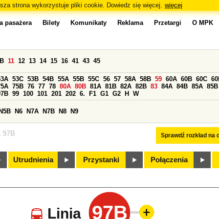
sza strona wykorzystuje pliki cookie. Dowiedz się więcej.
więcej
a pasażera
Bilety
Komunikaty
Reklama
Przetargi
O MPK
0B
11
12
13
14
15
16
41
43
45
53A
53C
53B
54B
55A
55B
55C
56
57
58A
58B
59
60A
60B
60C
60
75A
75B
76
77
78
80A
80B
81A
81B
82A
82B
83
84A
84B
85A
85B
97B
99
100
101
201
202
6.
F1
G1
G2
H
W
N5B
N6
N7A
N7B
N8
N9
a 97B
Sprawdź rozkład na d
Utrudnienia
Przystanki
Połączenia
97B
Linia