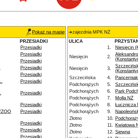
Pokaż na mapie
zajezdnia MPK NŻ
PRZESIADKI
ULICA
PRZYSTA
Przesiadki
1.
Niesięcin 
Przesiadki
Aleksandr
Niesięcin
2.
(Konstanty
Przesiadki
Szczecińs
Ż
Przesiadki
Niesięcin
3.
(Konstanty
Przesiadki
Szczecińska
4.
Pancernia
Ł.
Przesiadki
Podchorążych
5.
Szczecińs
Podchorążych
6.
Park Podc
.
Przesiadki
Podchorążych
7.
Molla NŻ
Przesiadki
Podchorążych
8.
Łucznicza
 (ZOO
Przesiadki
Podchorążych
9.
Napoleońs
Złotno
10.
Podchorąż
Przesiadki
Złotno
11.
Kwiatowa 
Przesiadki
Złotno
12.
Siewna
Przesiadki