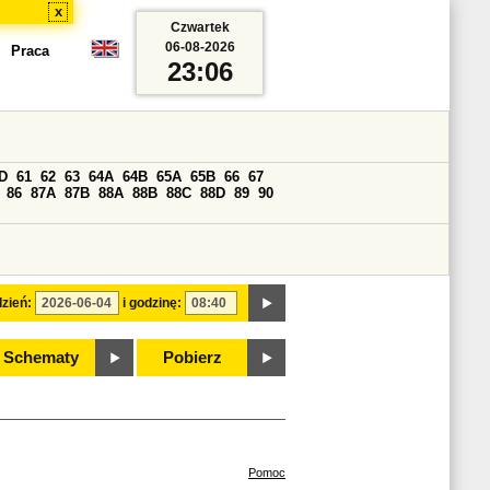
x
Czwartek
06-08-2026
Praca
23:06
D
61
62
63
64A
64B
65A
65B
66
67
86
87A
87B
88A
88B
88C
88D
89
90
zień:
i godzinę:
Schematy
Pobierz
Pomoc