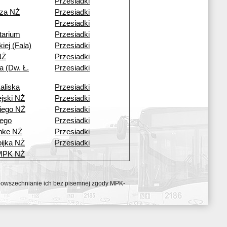
Przesiadki
cza NŻ
Przesiadki
Przesiadki
tarium
Przesiadki
kiej (Fala)
Przesiadki
NŻ
Przesiadki
a (Dw. Ł.
Przesiadki
aliska
Przesiadki
ejski NŻ
Przesiadki
iego NŻ
Przesiadki
ego
Przesiadki
nke NŻ
Przesiadki
ijka NŻ
Przesiadki
 MPK NŻ
ozpowszechnianie ich bez pisemnej zgody MPK-