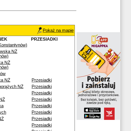
Pokaż na mapie
NEK
PRZESIADKI
(Konstantynów)
owska NŻ
nów)
ka NŻ
nów)
ków
ka NŻ
Przesiadki
horążych NŻ
Przesiadki
Przesiadki
 NŻ
Przesiadki
ka
Przesiadki
ych
Przesiadki
NŻ
Przesiadki
Przesiadki