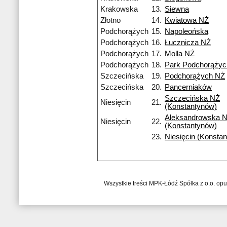
Krakowska
13.
Siewna
Złotno
14.
Kwiatowa NŻ
Podchorążych
15.
Napoleońska
Podchorążych
16.
Łucznicza NŻ
Podchorążych
17.
Molla NŻ
Podchorążych
18.
Park Podchorąży
Szczecińska
19.
Podchorążych NŻ
Szczecińska
20.
Pancerniaków
Szczecińska NŻ
Niesięcin
21.
(Konstantynów)
Aleksandrowska 
Niesięcin
22.
(Konstantynów)
23.
Niesięcin (Konsta
Wszystkie treści MPK-Łódź Spółka z o.o. op