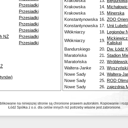
Krakowska
13.
Biegunowa
Przesiadki
Krakowska
14.
Michałowi
Przesiadki
Krakowska
15.
Minerska
Przesiadki
Konstantynowska
16.
ZOO Orien
Przesiadki
Konstantynowska
17.
Unii Lubels
Przesiadki
Włókniarzy
18.
Legionów 
ch NŻ
Przesiadki
Mickiewicz
Włókniarzy
19.
Przesiadki
Kaliska)
Bandurskiego
20.
Dw. Łódź K
Maratońska
21.
Stadion Mi
Maratońska
22.
Wróblewsk
NŻ
Waltera-Janke
23.
Wyszyński
Nowe Sady
24.
Waltera-Ja
ntynów)
Nowe Sady
25.
ROD Olimp
Nowe Sady
26.
zajezdnia
ublikowane na niniejszej stronie są chronione prawem autorskim. Kopiowanie i r
Łódź Spółka z o.o. dla celów innych niż potrzeby własne jest zabronione.