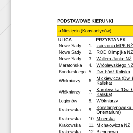
PODSTAWOWE KIERUNKI
Niesięcin (Konstantynów)
ULICA
PRZYSTANEK
Nowe Sady
1.
zajezdnia MPK NŻ
Nowe Sady
2.
ROD Olimpijka NŻ
Nowe Sady
3.
Waltera-Janke NŻ
Maratońska
4.
Wróblewskiego N
Bandurskiego
5.
Dw. Łódź Kaliska
Mickiewicza (Dw. 
Włókniarzy
6.
Kaliska)
Karolewska (Dw. Ł
Włókniarzy
7.
Kaliska)
Legionów
8.
Włókniarzy
Konstantynowska
Krakowska
9.
Orientarium)
Krakowska
10.
Minerska
Krakowska
11.
Michałowicza NŻ
Krakowska
12.
Biegunowa