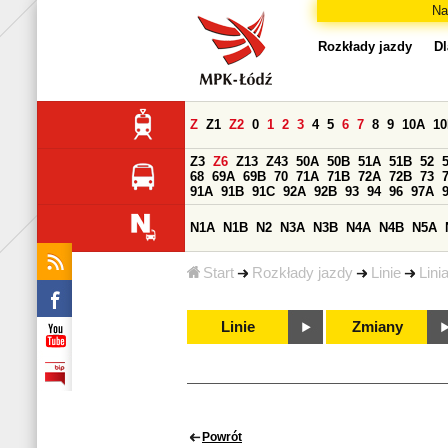
Na
Rozkłady jazdy
Dl
Z
Z1
Z2
0
1
2
3
4
5
6
7
8
9
10A
1
Z3
Z6
Z13
Z43
50A
50B
51A
51B
52
68
69A
69B
70
71A
71B
72A
72B
73
91A
91B
91C
92A
92B
93
94
96
97A
N1A
N1B
N2
N3A
N3B
N4A
N4B
N5A
Start
Rozkłady jazdy
Linie
Lini
Linie
Zmiany
Powrót