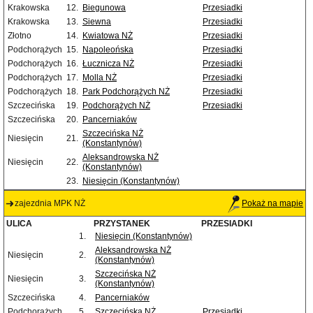
Krakowska
12.
Biegunowa
Przesiadki
Krakowska
13.
Siewna
Przesiadki
Złotno
14.
Kwiatowa NŻ
Przesiadki
Podchorążych
15.
Napoleońska
Przesiadki
Podchorążych
16.
Łucznicza NŻ
Przesiadki
Podchorążych
17.
Molla NŻ
Przesiadki
Podchorążych
18.
Park Podchorążych NŻ
Przesiadki
Szczecińska
19.
Podchorążych NŻ
Przesiadki
Szczecińska
20.
Pancerniaków
Szczecińska NŻ
Niesięcin
21.
(Konstantynów)
Aleksandrowska NŻ
Niesięcin
22.
(Konstantynów)
23.
Niesięcin (Konstantynów)
zajezdnia MPK NŻ
Pokaż na mapie
ULICA
PRZYSTANEK
PRZESIADKI
1.
Niesięcin (Konstantynów)
Aleksandrowska NŻ
Niesięcin
2.
(Konstantynów)
Szczecińska NŻ
Niesięcin
3.
(Konstantynów)
Szczecińska
4.
Pancerniaków
Podchorążych
5.
Szczecińska NŻ
Przesiadki