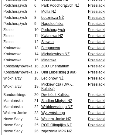
Podchorążych
6.
Park Podchorążych NŻ
Przesiadki
Podchorążych
7.
Molla NŻ
Przesiadki
Podchorążych
8.
Łucznicza NŻ
Przesiadki
Podchorążych
9.
Napoleońska
Przesiadki
Złotno
10.
Podchorążych
Przesiadki
Złotno
11.
Kwiatowa NŻ
Przesiadki
Złotno
12.
Siewna
Przesiadki
Krakowska
13.
Biegunowa
Przesiadki
Krakowska
14.
Michałowicza NŻ
Przesiadki
Krakowska
15.
Minerska
Przesiadki
Konstantynowska
16.
ZOO Orientarium
Przesiadki
Konstantynowska
17.
Unii Lubelskiej (Fala)
Przesiadki
Włókniarzy
18.
Legionów NŻ
Przesiadki
Mickiewicza (Dw. Ł.
Przesiadki
Włókniarzy
19.
Kaliska)
Bandurskiego
20.
Dw. Łódź Kaliska
Przesiadki
Maratońska
21.
Stadion Miejski NŻ
Przesiadki
Maratońska
22.
Wróblewskiego NŻ
Przesiadki
Waltera-Janke
23.
Wyszyńskiego
Przesiadki
Nowe Sady
24.
Waltera-Janke NŻ
Przesiadki
Nowe Sady
25.
ROD Olimpijka NŻ
Przesiadki
Nowe Sady
26.
zajezdnia MPK NŻ