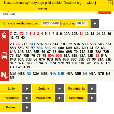
Nasza strona wykorzystuje pliki cookie. Dowiedz się
więcej
x
#
więcej.
Sprawdź rozkład na dzień:
i godzinę:
Z
Z1
Z2
0
1
2
3
4
5
6
7
8
9
10A
10B
11
12
13
14
15
16
41
43
45
Z3
Z6
Z13
Z43
50A
50B
51A
51B
52
53A
53C
53B
54B
55A
55B
55C
56
57
58A
58B
59
60A
60B
60C
60D
61
62
63
64A
64B
65A
65B
66
67
68
69A
69B
70
71A
71B
72A
72B
73
75A
75B
76
77
78
80A
80B
81A
81B
82A
82B
83
84A
84B
85A
85B
86
87A
87B
88A
88B
88C
88D
89
90
91A
91B
91C
92A
92B
93
94
96
97A
97B
99
100
101
201
202
6.
F1
G1
G2
H
W
N1A
N1B
N2
N3A
N3B
N4A
N4B
N5A
N5B
N6
N7A
N7B
N8
N9
Linie
Zmiany
Utrudnienia
Przystanki
Połączenia
Schematy
Pobierz