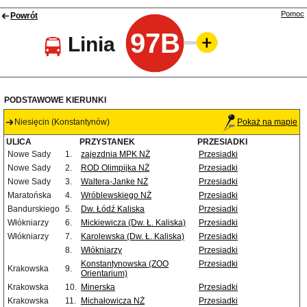
Pomoc
Powrót
97B
Linia
PODSTAWOWE KIERUNKI
Niesięcin (Konstantynów)
Pokaż na mapie
ULICA
PRZYSTANEK
PRZESIADKI
Nowe Sady
1.
zajezdnia MPK NŻ
Przesiadki
Nowe Sady
2.
ROD Olimpijka NŻ
Przesiadki
Nowe Sady
3.
Waltera-Janke NŻ
Przesiadki
Maratońska
4.
Wróblewskiego NŻ
Przesiadki
Bandurskiego
5.
Dw. Łódź Kaliska
Przesiadki
Włókniarzy
6.
Mickiewicza (Dw. Ł. Kaliska)
Przesiadki
Włókniarzy
7.
Karolewska (Dw. Ł. Kaliska)
Przesiadki
8.
Włókniarzy
Przesiadki
Konstantynowska (ZOO
Przesiadki
Krakowska
9.
Orientarium)
Krakowska
10.
Minerska
Przesiadki
Krakowska
11.
Michałowicza NŻ
Przesiadki